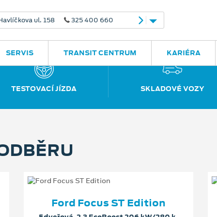
avlíčkova ul. 158
325 400 660
SERVIS
TRANSIT CENTRUM
KARIÉRA
TESTOVACÍ JÍZDA
SKLADOVÉ VOZY
 ODBĚRU
Ford Focus ST Edition
5dveřová, 2.3 EcoBoost 206 kW/280 k,