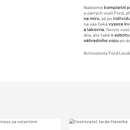
Nabízíme
kompletní p
a ojetých vozů Ford, p
na míru
, až po
individ
na vás čeká
vysoce kv
a lakovna
.
Servis vozů
dny, ale také
v sobotu
náhradního vozu
po do
Autosalony Ford Louda