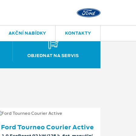
Jihlava
Znojemská 
AKČNÍ NABÍDKY
KONTAKTY
OBJEDNAT NA SERVIS
Ford Tourneo Courier Active
1.0 EcoBoost 92 kW/125 k, 6st. manuální