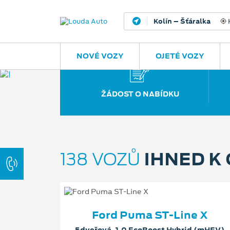
Kolín – Šťáralka
H
NOVÉ VOZY
OJETÉ VOZY
ŽÁDOST O NABÍDKU
IHNED K
138 VOZŮ
Ford Puma ST-Line X
5dveřová, 1.0 EcoBoost Hybrid (mHEV)