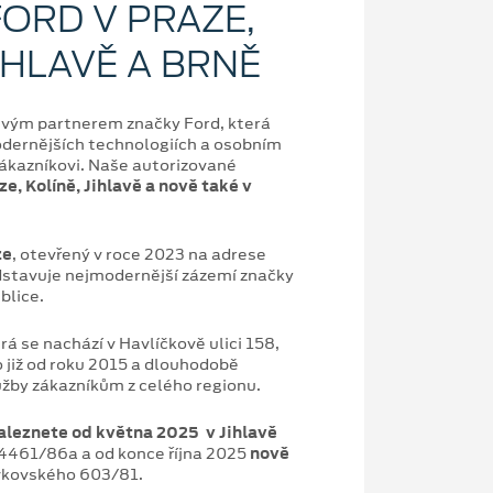
ORD V PRAZE,
JIHLAVĚ A BRNĚ
ivým partnerem značky Ford, která
modernějších technologiích a osobním
ákazníkovi. Naše autorizované
ze, Kolíně, Jihlavě a nově také v
ze
, otevřený v roce 2023 na adrese
dstavuje nejmodernější zázemí značky
blice.
erá se nachází v Havlíčkově ulici 158,
 již od roku 2015 a dlouhodobě
užby zákazníkům z celého regionu.
aleznete od května 2025 v Jihlavě
4461/86a a od konce října 2025
nově
ěvkovského 603/81.