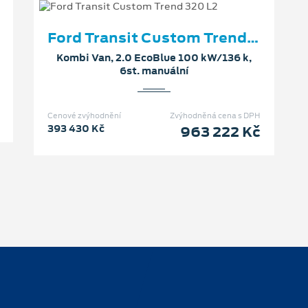
Ford Transit Custom Trend 320 L2
Kombi Van, 2.0 EcoBlue 100 kW/136 k,
6st. manuální
Cenové zvýhodnění
Zvýhodněná cena s DPH
393 430 Kč
963 222 Kč