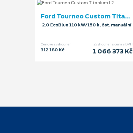
Ford Tourneo Custom Titanium L2
2.0 EcoBlue 110 kW/150 k, 6st. manuální
Cenové zvýhodnění
Zvýhodněná cena s DPH
312 180 Kč
1 066 373 Kč