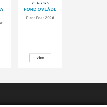
23. 6. 2026
DA
FORD OVLÁDL
PODL
Pikes Peak 2026
Na závod
tom
Více