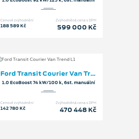
Cenové zvýhodnění
Zvýhodněná cena s DPH
188 589 Kč
599 000 Kč
Ford Transit Courier Van Trend L1
1.0 EcoBoost 74 kW/100 k, 6st. manuální
Cenové zvýhodnění
Zvýhodněná cena s DPH
142 780 Kč
470 448 Kč