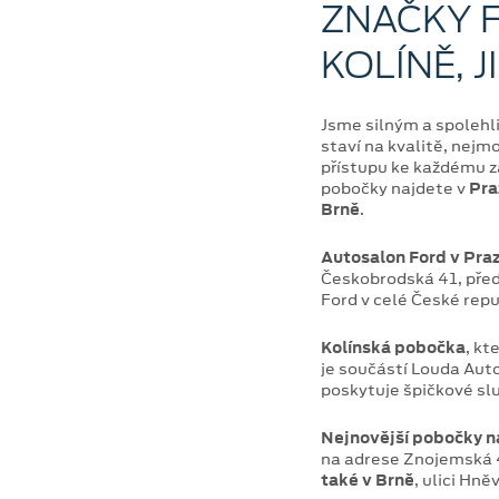
ZNAČKY F
KOLÍNĚ, 
Jsme silným a spolehl
staví na kvalitě, nej
přístupu ke každému z
pobočky najdete v
Pra
Brně
.
Autosalon Ford v Pra
Českobrodská 41, pře
Ford v celé České repu
Kolínská pobočka
, kt
je součástí Louda Auto
poskytuje špičkové sl
Nejnovější pobočky n
na adrese Znojemská 
také v Brně
, ulici Hn