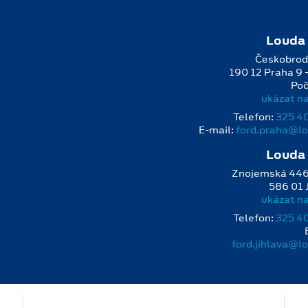
Louda
Českobrod
190 12 Praha 9 
Poč
ukázat n
Telefon:
325 4
E‑mail:
ford.praha@lo
Louda
Znojemská 44
586 01 
ukázat n
Telefon:
325 4
ford.jihlava@l