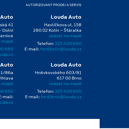
AUTORIZOVANÝ PRODEJ A SERVIS
 Auto
Louda Auto
ská 41
Havlíčkova ul. 158
– Dolní
280 02 Kolín – Šťáralka
ernice
ukázat na mapě
a mapě
Telefon:
325 400 660
00 660
E‑mail:
ford.kolin@louda.cz
uda.cz
 Auto
Louda Auto
61/86a
Hněvkovského 603/81
Jihlava
617 00 Brno
a mapě
ukázat na mapě
00 660
Telefon:
325 400 600
E‑mail:
E‑mail:
ford.brno@louda.cz
ouda.cz