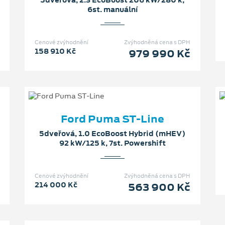
6st. manuální
Cenové zvýhodnění
Zvýhodněná cena s DPH
158 910 Kč
979 990 Kč
Ford Puma ST-Line
5dveřová, 1.0 EcoBoost Hybrid (mHEV)
92 kW/125 k, 7st. Powershift
Cenové zvýhodnění
Zvýhodněná cena s DPH
214 000 Kč
563 900 Kč