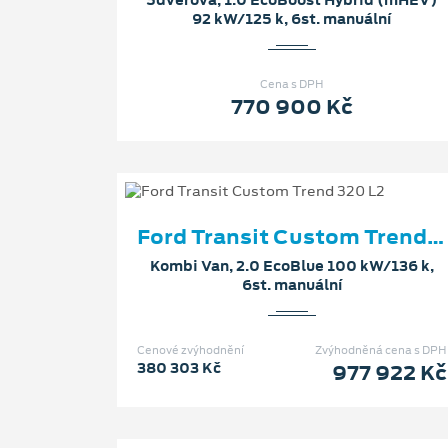
92 kW/125 k, 6st. manuální
Cena s DPH
770 900 Kč
Ford Transit Custom Trend 320 L2
Kombi Van, 2.0 EcoBlue 100 kW/136 k,
6st. manuální
Cenové zvýhodnění
Zvýhodněná cena s DPH
380 303 Kč
977 922 Kč