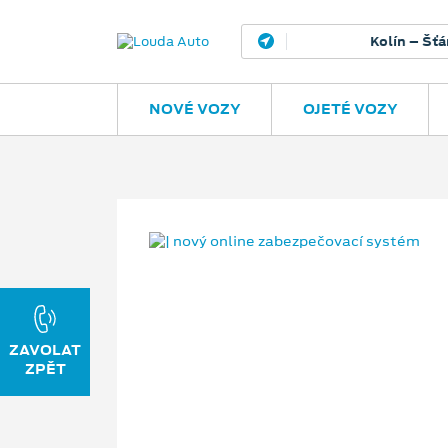
Kolín – Šťáralka
H
NOVÉ VOZY
OJETÉ VOZY