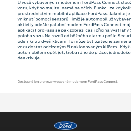
U vozů vybavených modemem FordPass Connect slouží
vozu, když ho majitel nemá na očích. Funkci lze kdykol
prostřednictvím mobilní aplikace FordPass. Jakmile je
vniknutí pomocí senzorů, jimiž je automobil už vybave
aktivity odešle palubní modem FordPass Connect majit
aplikaci FordPass se pak zobrazí čas i příčina výstrahy
poloha vozu. Na rozdíl od běžného alarmu pošle Securi
odemknutí dveří klíčem. To může být užitečné zejména v
vozu dostat odcizeným či naklonovaným klíčem. Když 
automobilem opět jet, třeba ráno do práce, jednoduše 
deaktivuje.
Dostupné jen pro vozy vybavené modemem FordPass Connect.