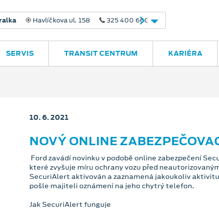
avlíčkova ul. 158
325 400 660
SERVIS
TRANSIT CENTRUM
KARIÉRA
10. 6. 2021
NOVÝ ONLINE ZABEZPEČOVAC
Ford zavádí novinku v podobě online zabezpečení Secu
které zvyšuje míru ochrany vozu před neautorizovaným
SecuriAlert aktivován a zaznamená jakoukoliv aktivitu
pošle majiteli oznámení na jeho chytrý telefon.
Jak SecuriAlert funguje