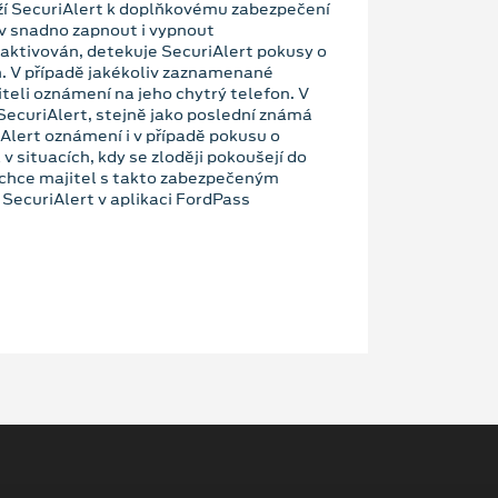
 SecuriAlert k doplňkovému zabezpečení
iv snadno zapnout i vypnout
 aktivován, detekuje SecuriAlert pokusy o
n. V případě jakékoliv zaznamenané
eli oznámení na jeho chytrý telefon. V
 SecuriAlert, stejně jako poslední známá
Alert oznámení i v případě pokusu o
 situacích, kdy se zloději pokoušejí do
chce majitel s takto zabezpečeným
SecuriAlert v aplikaci FordPass