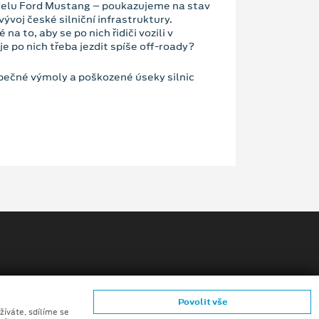
delu Ford Mustang – poukazujeme na stav
ývoj české silniční infrastruktury.
a to, aby se po nich řidiči vozili v
e po nich třeba jezdit spíše off-roady?
pečné výmoly a poškozené úseky silnic
Povolit vše
ů konečných zákazníků
žíváte, sdílíme se