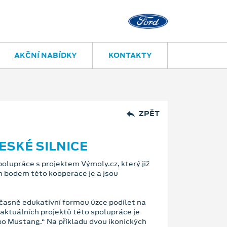
Jihlava
Znojemská 
AKČNÍ NABÍDKY
KONTAKTY
ZPĚT
SKÉ SILNICE
olupráce s projektem Výmoly.cz, který již
ím bodem této kooperace je a jsou
učasně edukativní formou úzce podílet na
 aktuálních projektů této spolupráce je
ebo Mustang.“ Na příkladu dvou ikonických