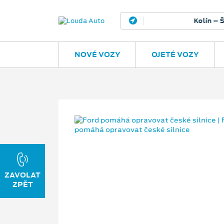
Kolín – Šťáralka
H
NOVÉ VOZY
OJETÉ VOZY