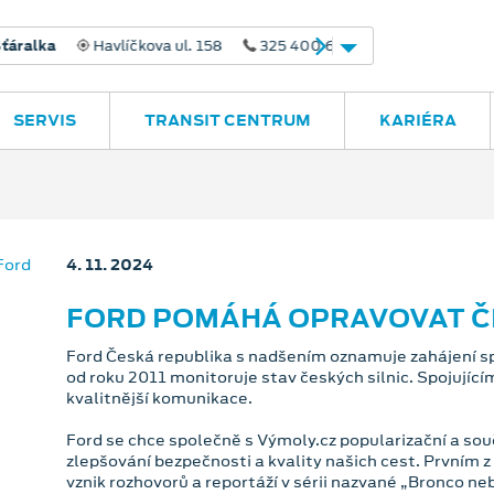
avlíčkova ul. 158
325 400 660
SERVIS
TRANSIT CENTRUM
KARIÉRA
4. 11. 2024
FORD POMÁHÁ OPRAVOVAT ČE
Ford Česká republika s nadšením oznamuje zahájení sp
od roku 2011 monitoruje stav českých silnic. Spojujíc
kvalitnější komunikace.
Ford se chce společně s Výmoly.cz popularizační a so
zlepšování bezpečnosti a kvality našich cest. Prvním z
vznik rozhovorů a reportáží v sérii nazvané „Bronco n