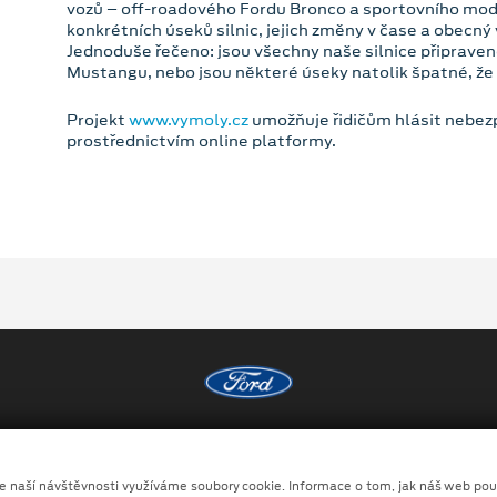
vozů – off-roadového Fordu Bronco a sportovního mo
konkrétních úseků silnic, jejich změny v čase a obecný v
Jednoduše řečeno: jsou všechny naše silnice připravené n
Mustangu, nebo jsou některé úseky natolik špatné, že j
Projekt
www.vymoly.cz
umožňuje řidičům hlásit nebez
prostřednictvím online platformy.
Copyright ©2026 Louda Auto a.s.
Ochrana osobních údajů
Prohlášení o zpracování údaj
ze naší návštěvnosti využíváme soubory cookie. Informace o tom, jak náš web pou