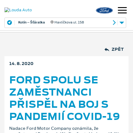
Kolín – Šťáralka
Havlíčkova ul. 158
ZPĚT
14. 8. 2020
FORD SPOLU SE
ZAMĚSTNANCI
PŘISPĚL NA BOJ S
PANDEMIÍ COVID-19
Nadace Ford Motor Company oznámila, že