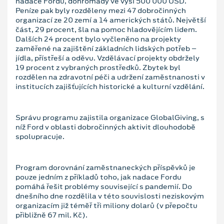
nadace Fordu, dohromady ve výši 500 000 USD.
Peníze pak byly rozděleny mezi 47 dobročinných
organizací ze 20 zemí a 14 amerických států. Největší
část, 29 procent, šla na pomoc hladovějícím lidem.
Dalších 24 procent bylo vyčleněno na projekty
zaměřené na zajištění základních lidských potřeb –
jídla, přístřeší a oděvu. Vzdělávací projekty obdržely
19 procent z vybraných prostředků. Zbytek byl
rozdělen na zdravotní péči a udržení zaměstnanosti v
institucích zajišťujících historické a kulturní vzdělání.
Správu programu zajistila organizace GlobalGiving, s
níž Ford v oblasti dobročinných aktivit dlouhodobě
spolupracuje.
Program dorovnání zaměstnaneckých příspěvků je
pouze jedním z příkladů toho, jak nadace Fordu
pomáhá řešit problémy související s pandemií. Do
dnešního dne rozdělila v této souvislosti neziskovým
organizacím již téměř tři miliony dolarů (v přepočtu
přibližně 67 mil. Kč).