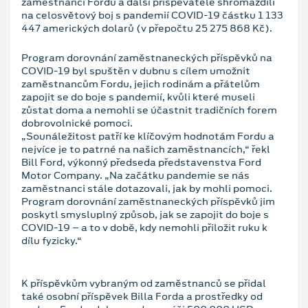
zaměstnanci Fordu a další přispěvatelé shromáždili
na celosvětový boj s pandemií COVID-19 částku 1 133
447 amerických dolarů (v přepočtu 25 275 868 Kč).
Program dorovnání zaměstnaneckých příspěvků na
COVID-19 byl spuštěn v dubnu s cílem umožnit
zaměstnancům Fordu, jejich rodinám a přátelům
zapojit se do boje s pandemií, kvůli které museli
zůstat doma a nemohli se účastnit tradičních forem
dobrovolnické pomoci.
„Sounáležitost patří ke klíčovým hodnotám Fordu a
nejvíce je to patrné na našich zaměstnancích,“ řekl
Bill Ford, výkonný předseda představenstva Ford
Motor Company. „Na začátku pandemie se nás
zaměstnanci stále dotazovali, jak by mohli pomoci.
Program dorovnání zaměstnaneckých příspěvků jim
poskytl smysluplný způsob, jak se zapojit do boje s
COVID-19 – a to v době, kdy nemohli přiložit ruku k
dílu fyzicky.“
K příspěvkům vybraným od zaměstnanců se přidal
také osobní příspěvek Billa Forda a prostředky od