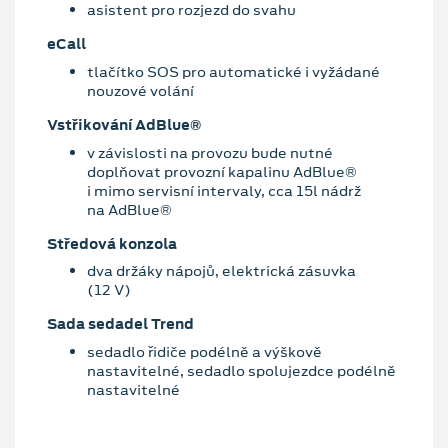
asistent pro rozjezd do svahu
eCall
tlačítko SOS pro automatické i vyžádané
nouzové volání
Vstřikování AdBlue®
v závislosti na provozu bude nutné
doplňovat provozní kapalinu AdBlue®
i mimo servisní intervaly, cca 15l nádrž
na AdBlue®
Středová konzola
dva držáky nápojů, elektrická zásuvka
(12 V)
Sada sedadel Trend
sedadlo řidiče podélně a výškově
nastavitelné, sedadlo spolujezdce podélně
nastavitelné