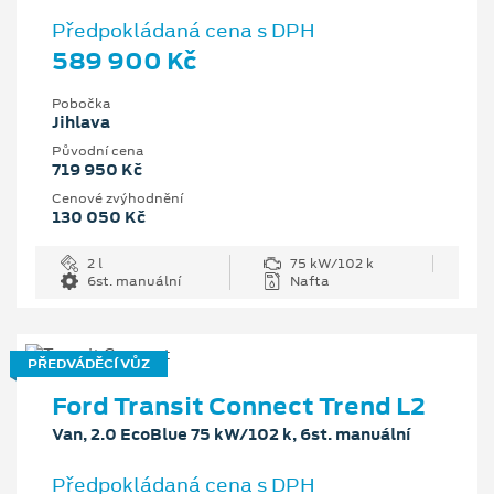
Předpokládaná cena s DPH
589 900 Kč
Pobočka
Jihlava
Původní cena
719 950 Kč
Cenové zvýhodnění
130 050 Kč
2 l
75 kW/102 k
6st. manuální
Nafta
PŘEDVÁDĚCÍ VŮZ
Ford Transit Connect Trend L2
Van, 2.0 EcoBlue 75 kW/102 k, 6st. manuální
Předpokládaná cena s DPH