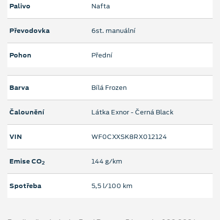
Palivo
Nafta
Převodovka
6st. manuální
Pohon
Přední
Barva
Bílá Frozen
Čalounění
Látka Exnor - Černá Black
VIN
WF0CXXSK8RX012124
Emise CO
144 g/km
2
Spotřeba
5,5 l/100 km