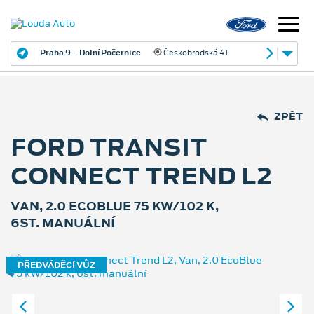
Praha 9 – Dolní Počernice
Českobrodská 41
ZPĚT
FORD TRANSIT
CONNECT TREND L2
VAN, 2.0 ECOBLUE 75 KW/102 K,
6ST. MANUÁLNÍ
PŘEDVÁDĚCÍ VŮZ