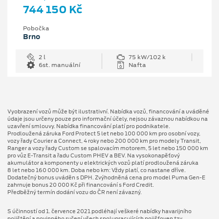
744 150 Kč
Pobočka
Brno
2 l
75 kW/102 k
6st. manuální
Nafta
Vyobrazení vozů může být ilustrativní. Nabídka vozů, financování a uváděné
údaje jsou určeny pouze pro informační účely, nejsou závaznou nabídkou na
uzavření smlouvy. Nabídka financování platí pro podnikatele.
Prodloužená záruka Ford Protect 5 let nebo 100 000 km pro osobní vozy,
vozy řady Courier a Connect, 4 roky nebo 200 000 km pro modely Transit,
Ranger a vozy řady Custom se spalovacím motorem, 5 let nebo 150 000 km
pro vůz E-Transit a řadu Custom PHEV a BEV. Na vysokonapěťový
akumulátor a komponenty u elektrických vozů platí prodloužená záruka
8 let nebo 160 000 km. Doba nebo km: Vždy platí, co nastane dříve.
Dodatečný bonus uváděn s DPH. Zvýhodněná cena pro model Puma Gen⁠-⁠E
zahrnuje bonus 20 000 Kč při financování s Ford Credit.
Předběžný termín dodání vozu do ČR není závazný.
S účinností od 1. července 2021 podléhají veškeré nabídky havarijního
pojištění a povinného ručení všech spolupracujících pojišťoven tzv.