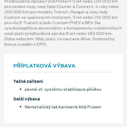
Prodloužená záruka Ford Protect 5 let nebo 100 000 km
pro osobní vozy, vozy řady Courier a Connect, 4 roky nebo
200 000 km pro modely Transit, Ranger a vozy řady
Custom se spalovacím motorem, 5 let nebo 150 000 km
pro vůz E-Transit a řadu Custom PHEV a BEV. Na
vysokonapěťový akumulátor a komponenty u elektrických
vozů platí prodloužená záruka 8 let nebo 160 000 km.
Doba nebo km: Vždy platí, co nastane dříve. Dodatečný
bonus uváděn s DPH.
PŘÍPLATKOVÁ VÝBAVA
Tažné zařízení
pevné vč. systému stabilizace přívěsu
Další výbava
Nemetalický lak karoserie bílá Frozen