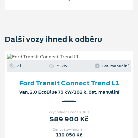
Další vozy ihned k odběru
2 l
75 kW
6st. manuální
Ford Transit Connect Trend L1
Van, 2.0 EcoBlue 75 kW/102 k, 6st. manuální
Zvýhodněná cena s DPH
589 900 Kč
Cenové zvýhodnění
130 050 Kč