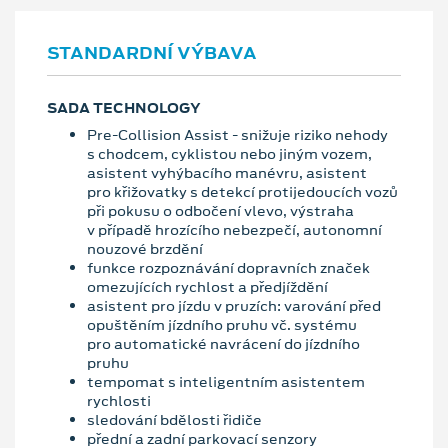
STANDARDNÍ VÝBAVA
SADA TECHNOLOGY
Pre-Collision Assist - snižuje riziko nehody
s chodcem, cyklistou nebo jiným vozem,
asistent vyhýbacího manévru, asistent
pro křižovatky s detekcí protijedoucích vozů
při pokusu o odbočení vlevo, výstraha
v případě hrozícího nebezpečí, autonomní
nouzové brzdění
funkce rozpoznávání dopravních značek
omezujících rychlost a předjíždění
asistent pro jízdu v pruzích: varování před
opuštěním jízdního pruhu vč. systému
pro automatické navrácení do jízdního
pruhu
tempomat s inteligentním asistentem
rychlosti
sledování bdělosti řidiče
přední a zadní parkovací senzory