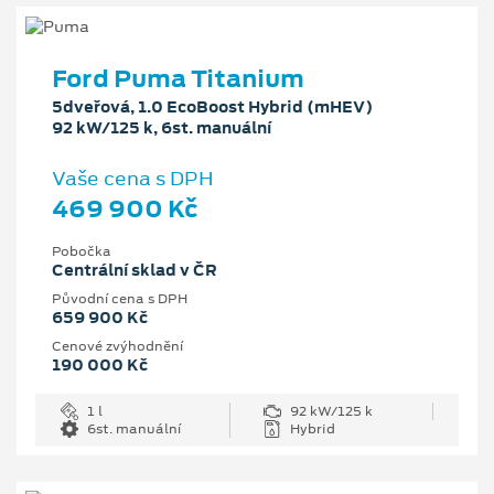
Ford Puma Titanium
5dveřová, 1.0 EcoBoost Hybrid (mHEV)
92 kW/125 k, 6st. manuální
Vaše cena s DPH
469 900 Kč
Pobočka
Centrální sklad v ČR
Původní cena s DPH
659 900 Kč
Cenové zvýhodnění
190 000 Kč
1 l
92 kW/125 k
6st. manuální
Hybrid