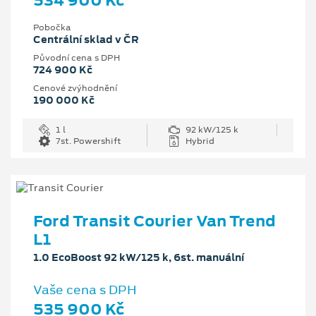
534 900 Kč
Pobočka
Centrální sklad v ČR
Původní cena s DPH
724 900 Kč
Cenové zvýhodnění
190 000 Kč
1 l
92 kW/125 k
7st. Powershift
Hybrid
Ford Transit Courier Van Trend
L1
1.0 EcoBoost 92 kW/125 k, 6st. manuální
Vaše cena s DPH
535 900 Kč