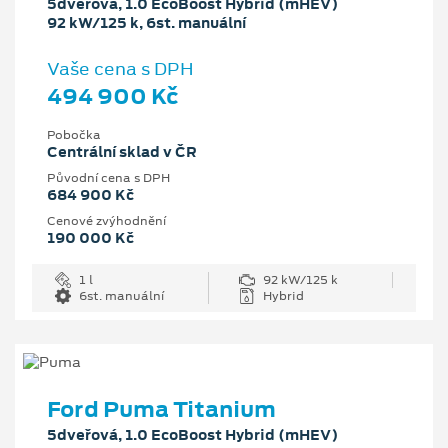
5dveřová, 1.0 EcoBoost Hybrid (mHEV)
92 kW/125 k, 6st. manuální
Vaše cena s DPH
494 900 Kč
Pobočka
Centrální sklad v ČR
Původní cena s DPH
684 900 Kč
Cenové zvýhodnění
190 000 Kč
1 l
92 kW/125 k
6st. manuální
Hybrid
Ford Puma Titanium
5dveřová, 1.0 EcoBoost Hybrid (mHEV)