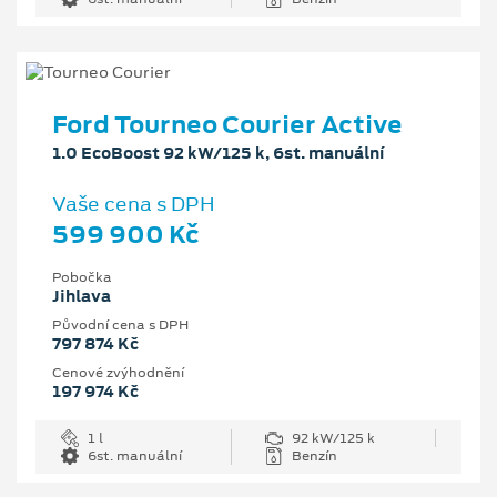
Ford Tourneo Courier Active
1.0 EcoBoost 92 kW/125 k, 6st. manuální
Vaše cena s DPH
599 900 Kč
Pobočka
Jihlava
Původní cena s DPH
797 874 Kč
Cenové zvýhodnění
197 974 Kč
1 l
92 kW/125 k
6st. manuální
Benzín