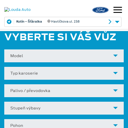
Kolín – Šťáralka
Havlíčkova ul. 158
VYBERTE SI VÁŠ VŮZ
Model
Typ karoserie
Palivo / převodovka
Stupeň výbavy
Pohon