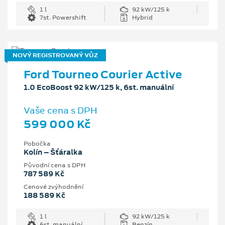
1 l
92 kW/125 k
7st. Powershift
Hybrid
NOVÝ REGISTROVANÝ VŮZ
Ford Tourneo Courier Active
1.0 EcoBoost 92 kW/125 k, 6st. manuální
Vaše cena s DPH
599 000 Kč
Pobočka
Kolín – Šťáralka
Původní cena s DPH
787 589 Kč
Cenové zvýhodnění
188 589 Kč
1 l
92 kW/125 k
6st. manuální
Benzín