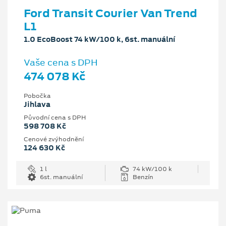
Ford Transit Courier Van Trend
L1
1.0 EcoBoost 74 kW/100 k, 6st. manuální
Vaše cena s DPH
474 078 Kč
Pobočka
Jihlava
Původní cena s DPH
598 708 Kč
Cenové zvýhodnění
124 630 Kč
1 l
74 kW/100 k
6st. manuální
Benzín