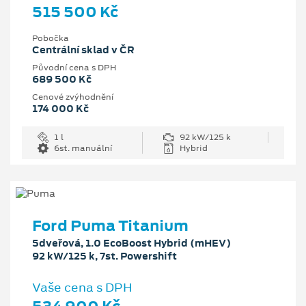
515 500 Kč
Pobočka
Centrální sklad v ČR
Původní cena s DPH
689 500 Kč
Cenové zvýhodnění
174 000 Kč
1 l
92 kW/125 k
6st. manuální
Hybrid
Ford Puma Titanium
5dveřová, 1.0 EcoBoost Hybrid (mHEV)
92 kW/125 k, 7st. Powershift
Vaše cena s DPH