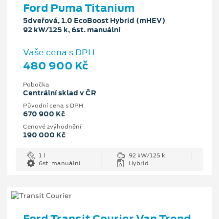
Ford Puma Titanium
5dveřová, 1.0 EcoBoost Hybrid (mHEV)
92 kW/125 k, 6st. manuální
Vaše cena s DPH
480 900 Kč
Pobočka
Centrální sklad v ČR
Původní cena s DPH
670 900 Kč
Cenové zvýhodnění
190 000 Kč
1 l
92 kW/125 k
6st. manuální
Hybrid
Ford Transit Courier Van Trend