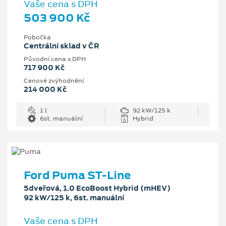
Vaše cena s DPH
503 900 Kč
Pobočka
Centrální sklad v ČR
Původní cena s DPH
717 900 Kč
Cenové zvýhodnění
214 000 Kč
1 l
92 kW/125 k
6st. manuální
Hybrid
Ford Puma ST-Line
5dveřová, 1.0 EcoBoost Hybrid (mHEV)
92 kW/125 k, 6st. manuální
Vaše cena s DPH