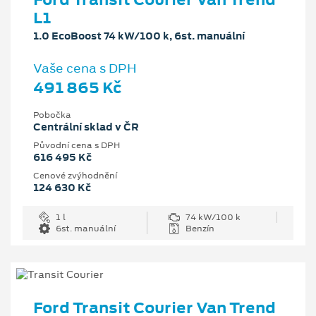
L1
1.0 EcoBoost 74 kW/100 k, 6st. manuální
Vaše cena s DPH
491 865 Kč
Pobočka
Centrální sklad v ČR
Původní cena s DPH
616 495 Kč
Cenové zvýhodnění
124 630 Kč
1 l
74 kW/100 k
6st. manuální
Benzín
Ford Transit Courier Van Trend