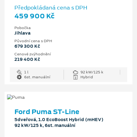
Předpokládaná cena s DPH
459 900 Kč
Pobočka
Jihlava
Původní cena s DPH
679 300 Kč
Cenové zvýhodnění
219 400 Kč
1 l
92 kW/125 k
6st. manuální
Hybrid
Ford Puma ST-Line
5dveřová, 1.0 EcoBoost Hybrid (mHEV)
92 kW/125 k, 6st. manuální