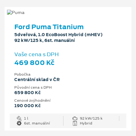
Ford Puma Titanium
5dveřová, 1.0 EcoBoost Hybrid (mHEV)
92 kW/125 k, 6st. manuální
Vaše cena s DPH
469 800 Kč
Pobočka
Centrální sklad v ČR
Původní cena s DPH
659 800 Kč
Cenové zvýhodnění
190 000 Kč
1 l
92 kW/125 k
6st. manuální
Hybrid