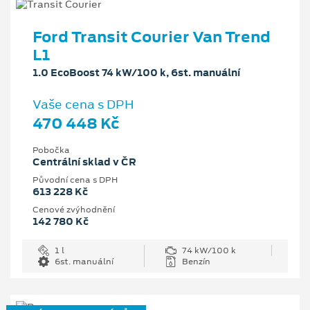
Ford Transit Courier Van Trend
L1
1.0 EcoBoost 74 kW/100 k, 6st. manuální
Vaše cena s DPH
470 448 Kč
Pobočka
Centrální sklad v ČR
Původní cena s DPH
613 228 Kč
Cenové zvýhodnění
142 780 Kč
1 l
74 kW/100 k
6st. manuální
Benzín