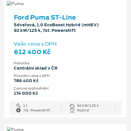
Ford Puma ST-Line
5dveřová, 1.0 EcoBoost Hybrid (mHEV)
92 kW/125 k, 7st. Powershift
Vaše cena s DPH
612 400 Kč
Pobočka
Centrální sklad v ČR
Původní cena s DPH
786 400 Kč
Cenové zvýhodnění
174 000 Kč
1 l
92 kW/125 k
7st. Powershift
Hybrid