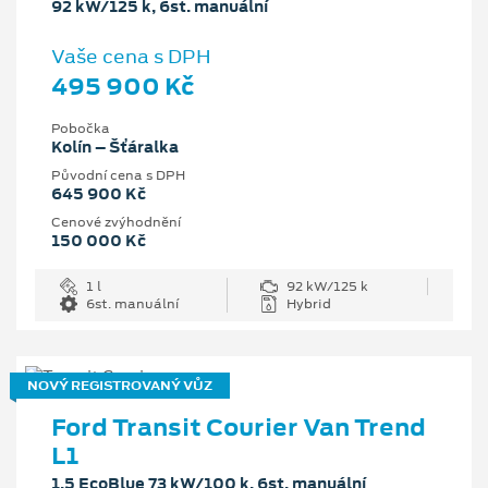
92 kW/125 k, 6st. manuální
Vaše cena s DPH
495 900 Kč
Pobočka
Kolín – Šťáralka
Původní cena s DPH
645 900 Kč
Cenové zvýhodnění
150 000 Kč
1 l
92 kW/125 k
6st. manuální
Hybrid
NOVÝ REGISTROVANÝ VŮZ
Ford Transit Courier Van Trend
L1
1.5 EcoBlue 73 kW/100 k, 6st. manuální