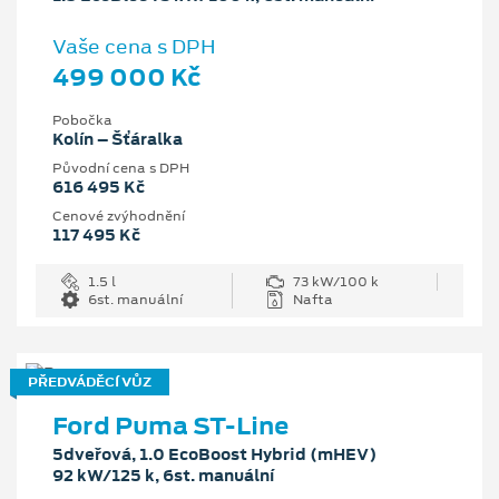
Vaše cena s DPH
499 000 Kč
Pobočka
Kolín – Šťáralka
Původní cena s DPH
616 495 Kč
Cenové zvýhodnění
117 495 Kč
1.5 l
73 kW/100 k
6st. manuální
Nafta
PŘEDVÁDĚCÍ VŮZ
Ford Puma ST-Line
5dveřová, 1.0 EcoBoost Hybrid (mHEV)
92 kW/125 k, 6st. manuální