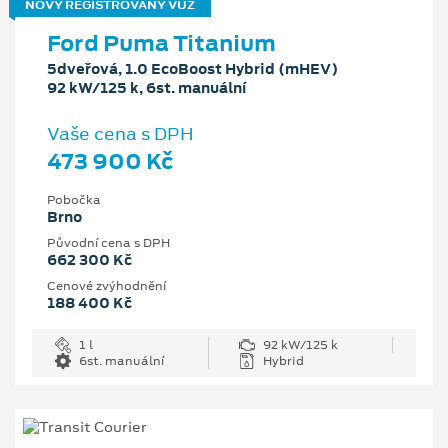
NOVÝ REGISTROVANÝ VŮZ
Ford Puma Titanium
5dveřová, 1.0 EcoBoost Hybrid (mHEV)
92 kW/125 k, 6st. manuální
Vaše cena s DPH
473 900 Kč
Pobočka
Brno
Původní cena s DPH
662 300 Kč
Cenové zvýhodnění
188 400 Kč
1 l
92 kW/125 k
6st. manuální
Hybrid