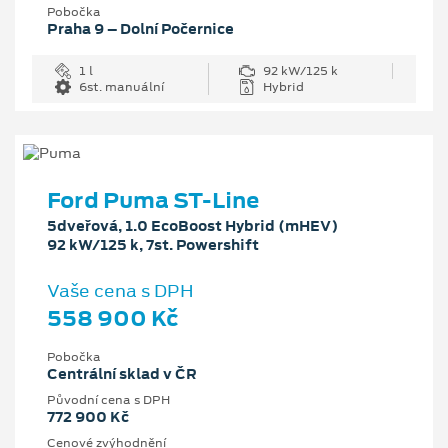
Pobočka
Praha 9 – Dolní Počernice
1 l
92 kW/125 k
6st. manuální
Hybrid
Ford Puma ST-Line
5dveřová, 1.0 EcoBoost Hybrid (mHEV)
92 kW/125 k, 7st. Powershift
Vaše cena s DPH
558 900 Kč
Pobočka
Centrální sklad v ČR
Původní cena s DPH
772 900 Kč
Cenové zvýhodnění