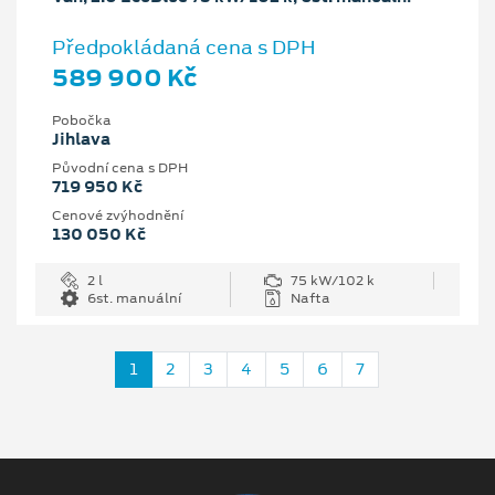
Předpokládaná cena s DPH
589 900 Kč
Pobočka
Jihlava
Původní cena s DPH
719 950 Kč
Cenové zvýhodnění
130 050 Kč
2 l
75 kW/102 k
6st. manuální
Nafta
1
2
3
4
5
6
7