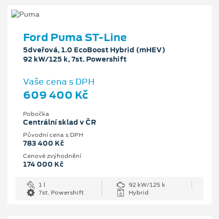
Ford Puma ST-Line
5dveřová, 1.0 EcoBoost Hybrid (mHEV)
92 kW/125 k, 7st. Powershift
Vaše cena s DPH
609 400 Kč
Pobočka
Centrální sklad v ČR
Původní cena s DPH
783 400 Kč
Cenové zvýhodnění
174 000 Kč
1 l
92 kW/125 k
7st. Powershift
Hybrid