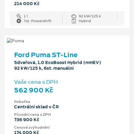
214 000 Kč
1 l
92 kW/125 k
7st. Powershift
Hybrid
Ford Puma ST-Line
5dveřová, 1.0 EcoBoost Hybrid (mHEV)
92 kW/125 k, 6st. manuální
Vaše cena s DPH
562 900 Kč
Pobočka
Centrální sklad v ČR
Původní cena s DPH
736 900 Kč
Cenové zvýhodnění
174 000 Kč