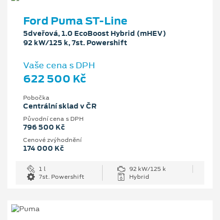
Ford Puma ST-Line
5dveřová, 1.0 EcoBoost Hybrid (mHEV)
92 kW/125 k, 7st. Powershift
Vaše cena s DPH
622 500 Kč
Pobočka
Centrální sklad v ČR
Původní cena s DPH
796 500 Kč
Cenové zvýhodnění
174 000 Kč
1 l
92 kW/125 k
7st. Powershift
Hybrid