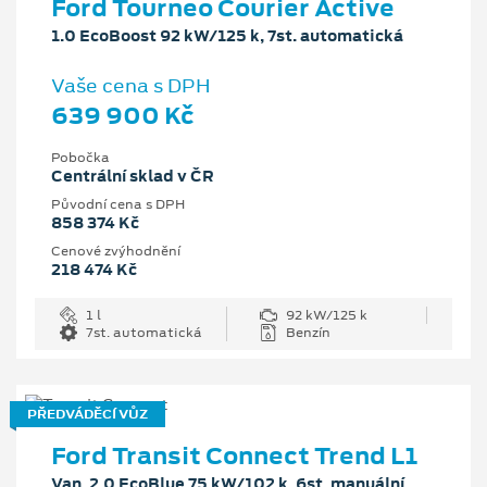
Ford Tourneo Courier Active
1.0 EcoBoost 92 kW/125 k, 7st. automatická
Vaše cena s DPH
639 900 Kč
Pobočka
Centrální sklad v ČR
Původní cena s DPH
858 374 Kč
Cenové zvýhodnění
218 474 Kč
1 l
92 kW/125 k
7st. automatická
Benzín
PŘEDVÁDĚCÍ VŮZ
Ford Transit Connect Trend L1
Van, 2.0 EcoBlue 75 kW/102 k, 6st. manuální