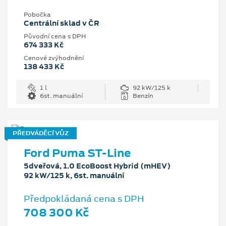
Pobočka
Centrální sklad v ČR
Původní cena s DPH
674 333 Kč
Cenové zvýhodnění
138 433 Kč
1 l
92 kW/125 k
6st. manuální
Benzín
PŘEDVÁDĚCÍ VŮZ
Ford Puma ST-Line
5dveřová, 1.0 EcoBoost Hybrid (mHEV)
92 kW/125 k, 6st. manuální
Předpokládaná cena s DPH
708 300 Kč