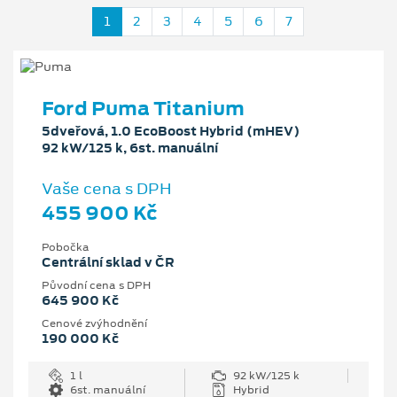
1
2
3
4
5
6
7
Ford Puma Titanium
5dveřová, 1.0 EcoBoost Hybrid (mHEV)
92 kW/125 k, 6st. manuální
Vaše cena s DPH
455 900 Kč
Pobočka
Centrální sklad v ČR
Původní cena s DPH
645 900 Kč
Cenové zvýhodnění
190 000 Kč
1 l
92 kW/125 k
6st. manuální
Hybrid