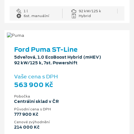
1 l
92 kW/125 k
6st. manuální
Hybrid
Ford Puma ST-Line
5dveřová, 1.0 EcoBoost Hybrid (mHEV)
92 kW/125 k, 7st. Powershift
Vaše cena s DPH
563 900 Kč
Pobočka
Centrální sklad v ČR
Původní cena s DPH
777 900 Kč
Cenové zvýhodnění
214 000 Kč