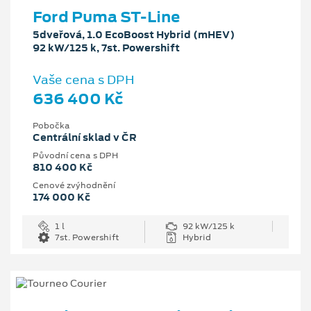
Ford Puma ST-Line
5dveřová, 1.0 EcoBoost Hybrid (mHEV)
92 kW/125 k, 7st. Powershift
Vaše cena s DPH
636 400 Kč
Pobočka
Centrální sklad v ČR
Původní cena s DPH
810 400 Kč
Cenové zvýhodnění
174 000 Kč
1 l
92 kW/125 k
7st. Powershift
Hybrid