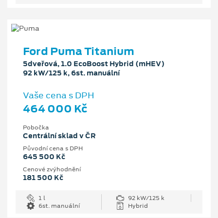
Ford Puma Titanium
5dveřová, 1.0 EcoBoost Hybrid (mHEV)
92 kW/125 k, 6st. manuální
Vaše cena s DPH
464 000 Kč
Pobočka
Centrální sklad v ČR
Původní cena s DPH
645 500 Kč
Cenové zvýhodnění
181 500 Kč
1 l
92 kW/125 k
6st. manuální
Hybrid