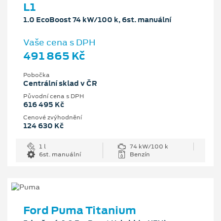
L1
1.0 EcoBoost 74 kW/100 k, 6st. manuální
Vaše cena s DPH
491 865 Kč
Pobočka
Centrální sklad v ČR
Původní cena s DPH
616 495 Kč
Cenové zvýhodnění
124 630 Kč
1 l
74 kW/100 k
6st. manuální
Benzín
Ford Puma Titanium