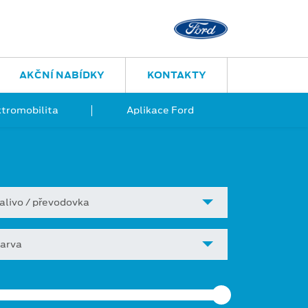
Brno
Hněvkovského 603
AKČNÍ NABÍDKY
KONTAKTY
ktromobilita
Aplikace Ford
alivo / převodovka
arva