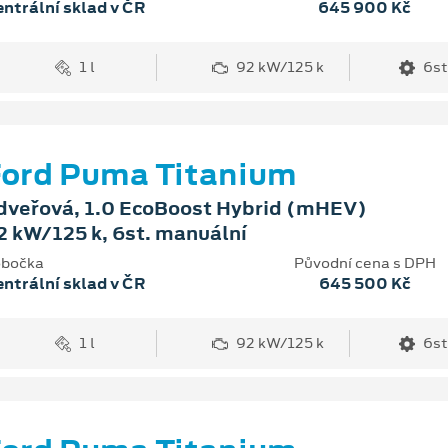
ntrální sklad v ČR
645 900 Kč
1 l
92 kW/125 k
6st
ord Puma Titanium
dveřová, 1.0 EcoBoost Hybrid (mHEV)
2 kW/125 k, 6st. manuální
bočka
Původní cena s DPH
ntrální sklad v ČR
645 500 Kč
1 l
92 kW/125 k
6st