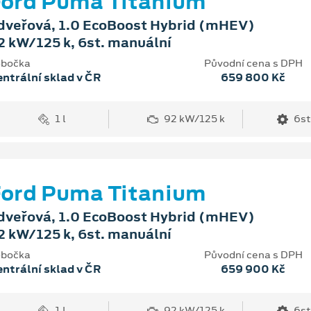
ord Puma Titanium
dveřová, 1.0 EcoBoost Hybrid (mHEV)
2 kW/125 k, 6st. manuální
bočka
Původní cena s DPH
ntrální sklad v ČR
659 800 Kč
1 l
92 kW/125 k
6st
ord Puma Titanium
dveřová, 1.0 EcoBoost Hybrid (mHEV)
2 kW/125 k, 6st. manuální
bočka
Původní cena s DPH
ntrální sklad v ČR
659 900 Kč
1 l
92 kW/125 k
6st