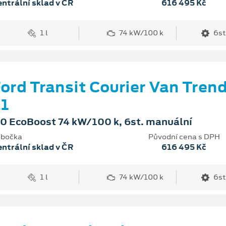
ntrální sklad v ČR
616 495 Kč
1 l
74 kW/100 k
6st
ord Transit Courier Van Tren
1
.0 EcoBoost 74 kW/100 k, 6st. manuální
bočka
Původní cena s DPH
ntrální sklad v ČR
616 495 Kč
1 l
74 kW/100 k
6st