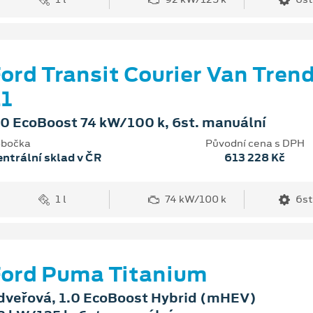
ord Transit Courier Van Tren
1
.0 EcoBoost 74 kW/100 k, 6st. manuální
bočka
Původní cena s DPH
ntrální sklad v ČR
613 228 Kč
1 l
74 kW/100 k
6st
ord Puma Titanium
dveřová, 1.0 EcoBoost Hybrid (mHEV)