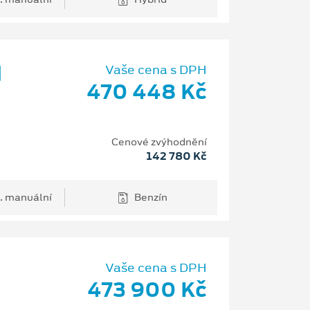
d
Vaše cena s DPH
470 448 Kč
Cenové zvýhodnění
142 780 Kč
. manuální
Benzín
Vaše cena s DPH
473 900 Kč