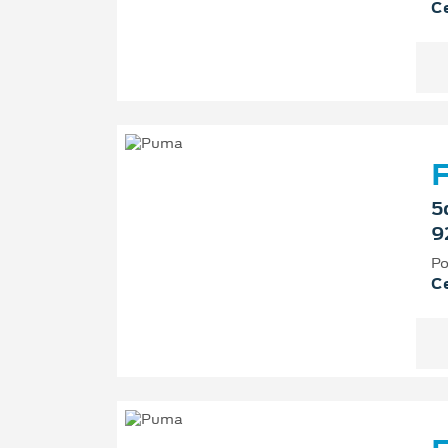
Ce
F
5
9
Po
Ce