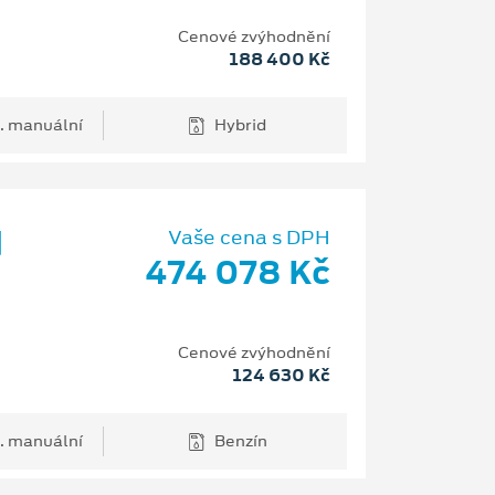
Cenové zvýhodnění
188 400 Kč
. manuální
Hybrid
d
Vaše cena s DPH
474 078 Kč
Cenové zvýhodnění
124 630 Kč
. manuální
Benzín