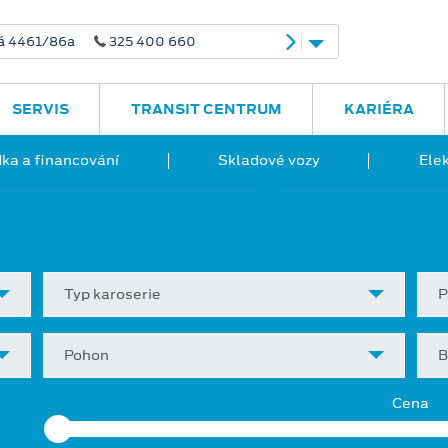
á 4461/86a
325 400 660
SERVIS
TRANSIT CENTRUM
KARIÉRA
ka a financování
Skladové vozy
Ele
Typ karoserie
P
Pohon
B
Cena