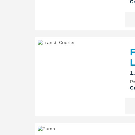
Ce
F
L
1
Po
Ce