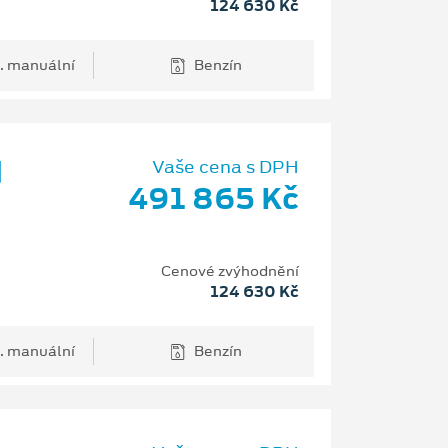
124 630 Kč
. manuální
Benzín
d
Vaše cena s DPH
491 865 Kč
Cenové zvýhodnění
124 630 Kč
. manuální
Benzín