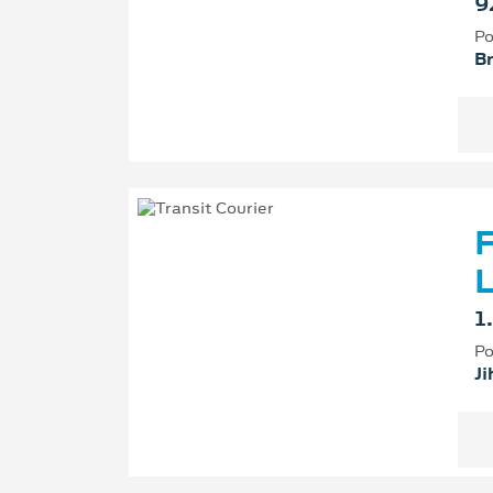
9
Po
B
F
L
1
Po
Ji