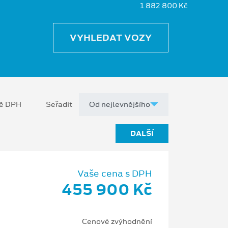
1 882 800 Kč
VYHLEDAT VOZY
ně DPH
Seřadit
DALŠÍ
Vaše cena s DPH
455 900 Kč
Cenové zvýhodnění