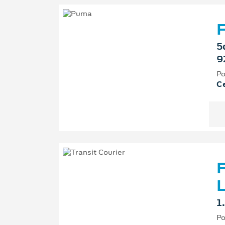
F
5
9
Po
Ce
F
L
1
Po