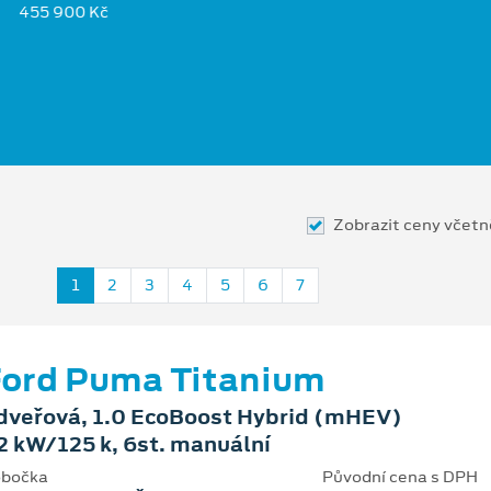
455 900 Kč
Zobrazit ceny včet
1
2
3
4
5
6
7
ord Puma Titanium
dveřová, 1.0 EcoBoost Hybrid (mHEV)
2 kW/125 k, 6st. manuální
bočka
Původní cena s DPH