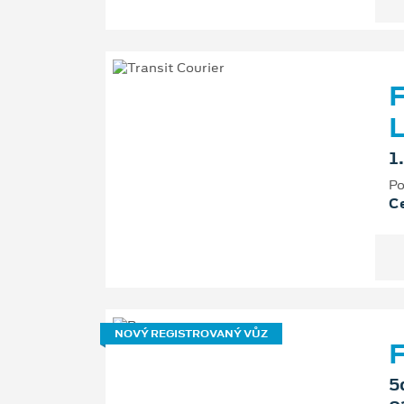
F
L
1
Po
Ce
NOVÝ REGISTROVANÝ VŮZ
F
5