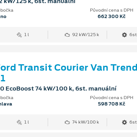
2 kW/125 k, 6st. manuální
bočka
Původní cena s DPH
rno
662 300 Kč
1 l
92 kW/125 k
6st
ord Transit Courier Van Tren
1
.0 EcoBoost 74 kW/100 k, 6st. manuální
bočka
Původní cena s DPH
hlava
598 708 Kč
1 l
74 kW/100 k
6st