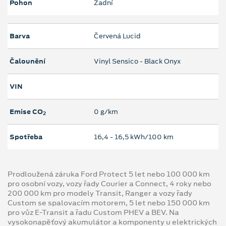
Pohon
Zadní
Barva
Červená Lucid
Čalounění
Vinyl Sensico - Black Onyx
VIN
Emise CO
0 g/km
2
Spotřeba
16,4 ‐ 16,5 kWh/100 km
Prodloužená záruka Ford Protect 5 let nebo 100 000 km
pro osobní vozy, vozy řady Courier a Connect, 4 roky nebo
200 000 km pro modely Transit, Ranger a vozy řady
Custom se spalovacím motorem, 5 let nebo 150 000 km
pro vůz E-Transit a řadu Custom PHEV a BEV. Na
vysokonapěťový akumulátor a komponenty u elektrických