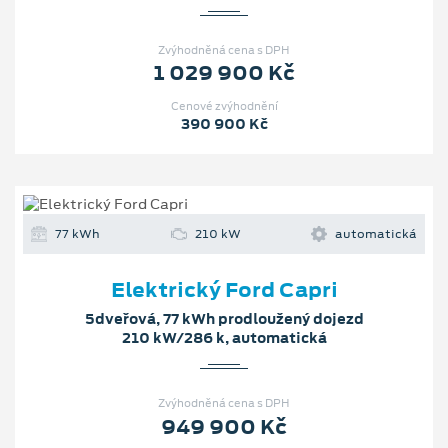
Zvýhodněná cena s DPH
1 029 900 Kč
Cenové zvýhodnění
390 900 Kč
77 kWh
210 kW
automatická
Elektrický Ford Capri
5dveřová, 77 kWh prodloužený dojezd
210 kW/286 k, automatická
Zvýhodněná cena s DPH
949 900 Kč