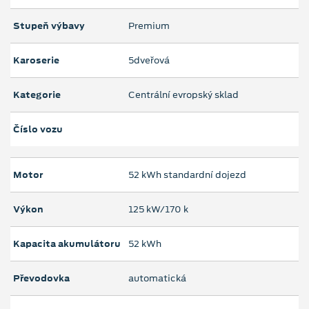
Stupeň výbavy
Premium
Karoserie
5dveřová
Kategorie
Centrální evropský sklad
Číslo vozu
Motor
52 kWh standardní dojezd
Výkon
125 kW/170 k
Kapacita akumulátoru
52 kWh
Převodovka
automatická