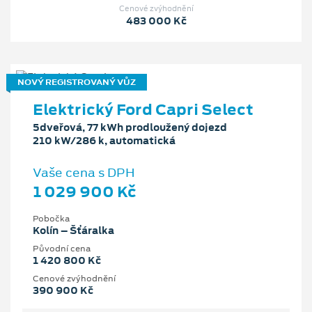
Cenové zvýhodnění
483 000 Kč
NOVÝ REGISTROVANÝ VŮZ
Elektrický Ford Capri Select
5dveřová, 77 kWh prodloužený dojezd
210 kW/286 k, automatická
Vaše cena s DPH
1 029 900 Kč
Pobočka
Kolín – Šťáralka
Původní cena
1 420 800 Kč
Cenové zvýhodnění
390 900 Kč