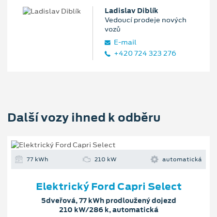
Ladislav Diblík
Vedoucí prodeje nových
vozů
E‑mail
+420 724 323 276
Další vozy ihned k odběru
77 kWh
210 kW
automatická
Elektrický Ford Capri Select
5dveřová, 77 kWh prodloužený dojezd
210 kW/286 k, automatická