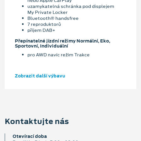
nebo Apple CarPlay
uzamykatelná schránka pod displejem
My Private Locker
Bluetooth® handsfree
7 reproduktorů
příjem DAB+
Přepínatelné jízdní režimy Normální, Eko,
Sportovní, Individuální
pro AWD navíc režim Trakce
Zobrazit další výbavu
Kontaktujte nás
Otevírací doba