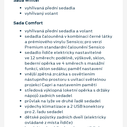
Sada Winter
vyhřívaná přední sedadla
vyhřívaný volant
Sada Comfort
vyhřívaná přední sedadla a volant
sedadla čalouněná v kombinaci černé látky
a prémiového vinylu Sensico; pro verzi
Premium standardní čalounění Sensico
sedadlo řidiče elektricky nastavitelné
ve 12 směrech: podélně, výškově, sklon,
bederní opěrka ve 4 směrech s masážní
funkcí, sklon sedáku; paměť nastavení
vnější zpětná zrcátka s osvětlením
nástupního prostoru s uvítací světelnou
projekcí Capri a nastavením paměti
středová výklopná loketní opěrka s držáky
nápojů zadních sedadel
průvlak na lyže ve druhé řadě sedadel
výdechy klimatizace a 2 USB konektory
pro 2. řadu sedadel
dětské pojistky zadních dveří (elektricky
ovládané z místa řidiče)