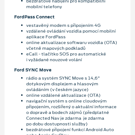
bezdrátové nabíjení pro kompatibilní
mobilní telefony
FordPass Connect
vestavěný modem s připojením 4G
vzdálené ovládání vozidla pomocí mobilní
aplikace FordPass
online aktualizace softwaru vozidla (OTA)
včetně mapových podkladů
eCall - tlačítko SOS pro automatické
i vyžádané nouzové volání
Ford SYNC Move
rádio a systém SYNC Move s 14,6"
dotykovým displejem a hlasovým
ovládáním (v českém jazyce)
online vzdálené aktualizace (OTA)
navigační systém s online cloudovým
připojením, rozšířený o aktuální informace
o dopravě a bodech zájmů (předplatné
Connected Nav je zdarma je zdarma
po dobu dostupnosti služby)
bezdrátové připojení funkcí Android Auto