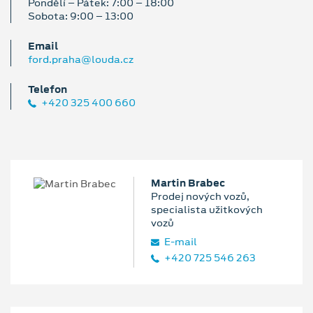
Pondělí – Pátek: 7:00 – 18:00
Sobota: 9:00 – 13:00
Email
ford.praha@louda.cz
Telefon
+420 325 400 660
Martin Brabec
Prodej nových vozů,
specialista užitkových
vozů
E‑mail
+420 725 546 263