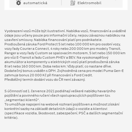
automatická
Elektromobil
Vyobrazení vozů může být ilustrativní. Nabídka vozů, financování a uváděné
údaje jsou určeny pouze pro informační účely, nejsou závaznou nabídkou na
uzavření smlouvy. Nabídka financování platí pro podnikatele.
Prodloužená záruka Ford Protect 5 let nebo 100 000 km pro osobní vozy,
vozy řady Courier a Connect, 4 roky nebo 200 000 km pro modely Transit,
Ranger a vozy řady Custom se spalovacím motorem, 5 let nebo 150 000 km
pro vůz E-Transit a řadu Custom PHEV a BEV. Na vysokonapěťový
akumulátor a komponenty u elektrických vozů platí prodloužená záruka
8 let nebo 160 000 km. Doba nebo km: Vždy platí, co nastane dříve.
Dodatečný bonus uváděn s DPH. Zvýhodněná cena pro model Puma Gen⁠-⁠E
zahrnuje bonus 20 000 Kč při financování s Ford Credit.
Předběžný termín dodání vozu do ČR není závazný.
S účinností od 1. července 2021 podléhají veškeré nabídky havarijního
pojištění a povinného ručení všech spolupracujících pojišťoven tzv.
„segmentaci klientů“.
To umožňuje napojení na webové rozhraní pojišťoven a možnost získání
konkrétní sazby na základě detailních údajů o vozidle a klientovi
(specifikace vozidla, škodovost, zabezpečení, PSČ a dalších segmentační
kritéria).