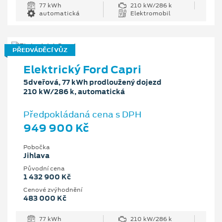
77 kWh
210 kW/286 k
automatická
Elektromobil
PŘEDVÁDĚCÍ VŮZ
Elektrický Ford Capri
5dveřová, 77 kWh prodloužený dojezd
210 kW/286 k, automatická
Předpokládaná cena s DPH
949 900 Kč
Pobočka
Jihlava
Původní cena
1 432 900 Kč
Cenové zvýhodnění
483 000 Kč
77 kWh
210 kW/286 k