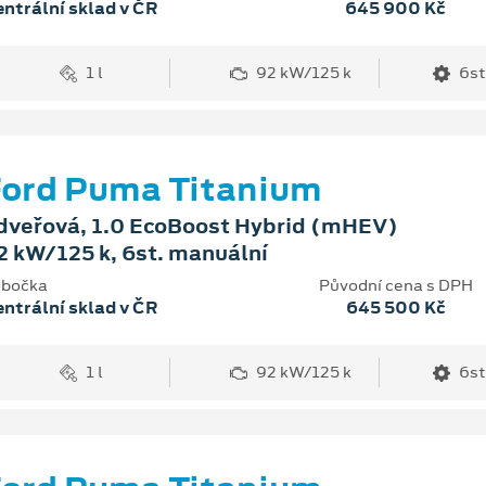
ntrální sklad v ČR
645 900 Kč
1 l
92 kW/125 k
6st
ord Puma Titanium
dveřová, 1.0 EcoBoost Hybrid (mHEV)
2 kW/125 k, 6st. manuální
bočka
Původní cena s DPH
ntrální sklad v ČR
645 500 Kč
1 l
92 kW/125 k
6st