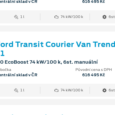
ntrální sklad v ČR
616 495 Kč
1 l
74 kW/100 k
6st
ord Transit Courier Van Tren
1
.0 EcoBoost 74 kW/100 k, 6st. manuální
bočka
Původní cena s DPH
ntrální sklad v ČR
616 495 Kč
1 l
74 kW/100 k
6st