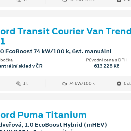
ord Transit Courier Van Tren
1
.0 EcoBoost 74 kW/100 k, 6st. manuální
bočka
Původní cena s DPH
ntrální sklad v ČR
613 228 Kč
1 l
74 kW/100 k
6st
ord Puma Titanium
dveřová, 1.0 EcoBoost Hybrid (mHEV)