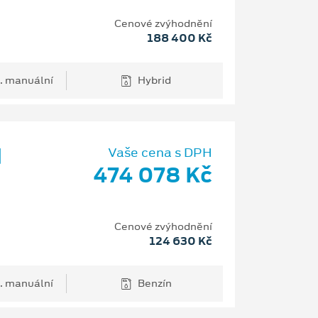
Cenové zvýhodnění
188 400 Kč
. manuální
Hybrid
d
Vaše cena s DPH
474 078 Kč
Cenové zvýhodnění
124 630 Kč
. manuální
Benzín