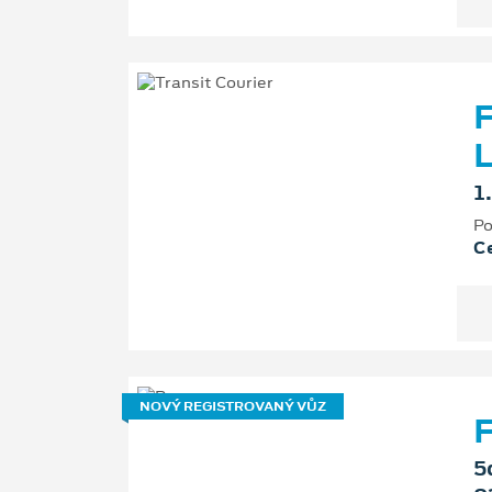
F
L
1
Po
Ce
NOVÝ REGISTROVANÝ VŮZ
F
5