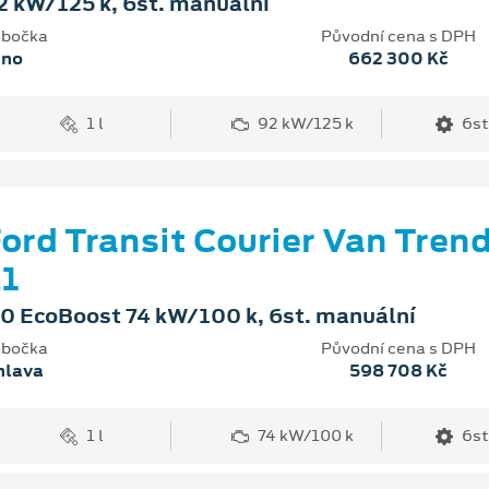
2 kW/125 k, 6st. manuální
bočka
Původní cena s DPH
rno
662 300 Kč
1 l
92 kW/125 k
6st
ord Transit Courier Van Tren
1
.0 EcoBoost 74 kW/100 k, 6st. manuální
bočka
Původní cena s DPH
hlava
598 708 Kč
1 l
74 kW/100 k
6st