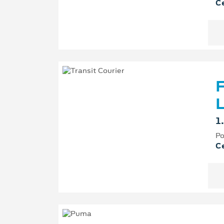
Ce
F
L
1
Po
Ce