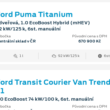
ord Puma Titanium
dveřová, 1.0 EcoBoost Hybrid (mHEV)
2 kW/125 k, 6st. manuální
bočka
Původní cena s DPH
ntrální sklad v ČR
670 900 Kč
1 l
92 kW/125 k
6st
ord Transit Courier Van Tren
1
.0 EcoBoost 74 kW/100 k, 6st. manuální
bočka
Původní cena s DPH