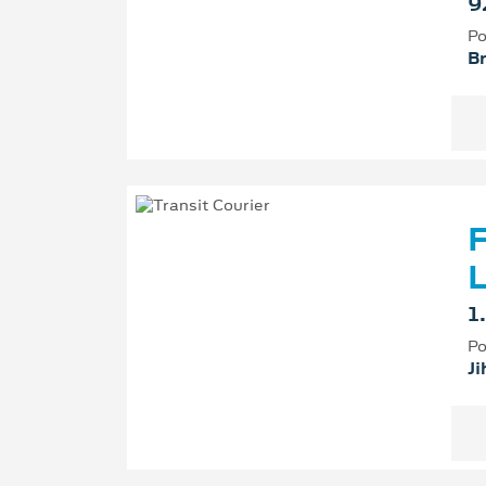
9
Po
B
F
L
1
Po
Ji