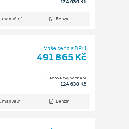
124 630 Kč
. manuální
Benzín
d
Vaše cena s DPH
491 865 Kč
Cenové zvýhodnění
124 630 Kč
. manuální
Benzín