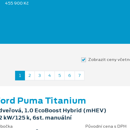
455 900 Kč
Zobrazit ceny včet
1
2
3
4
5
6
7
ord Puma Titanium
dveřová, 1.0 EcoBoost Hybrid (mHEV)
2 kW/125 k, 6st. manuální
bočka
Původní cena s DPH