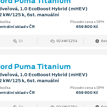
ord Puma Titanium
dveřová, 1.0 EcoBoost Hybrid (mHEV)
2 kW/125 k, 6st. manuální
bočka
Původní cena s DPH
ntrální sklad v ČR
659 800 Kč
1 l
92 kW/125 k
6st
ord Puma Titanium
dveřová, 1.0 EcoBoost Hybrid (mHEV)
2 kW/125 k, 6st. manuální
bočka
Původní cena s DPH
ntrální sklad v ČR
659 900 Kč
1 l
92 kW/125 k
6st