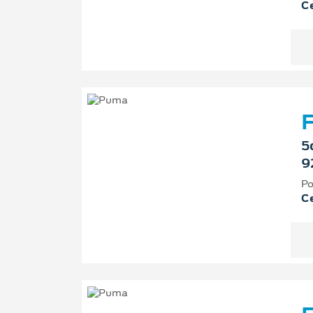
Ce
F
5
9
Po
Ce