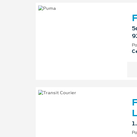
F
5
9
Po
Ce
F
L
1
Po