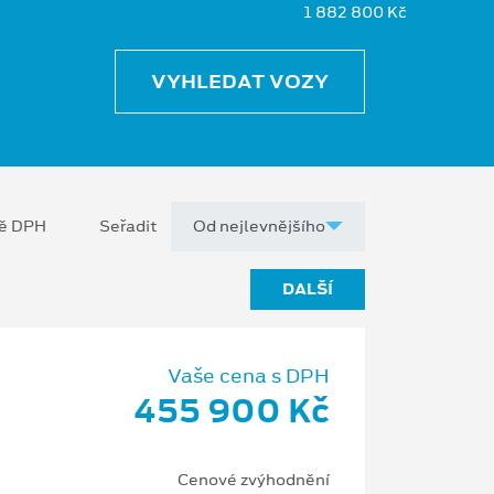
1 882 800 Kč
VYHLEDAT VOZY
ně DPH
Seřadit
DALŠÍ
Vaše cena s DPH
455 900 Kč
Cenové zvýhodnění