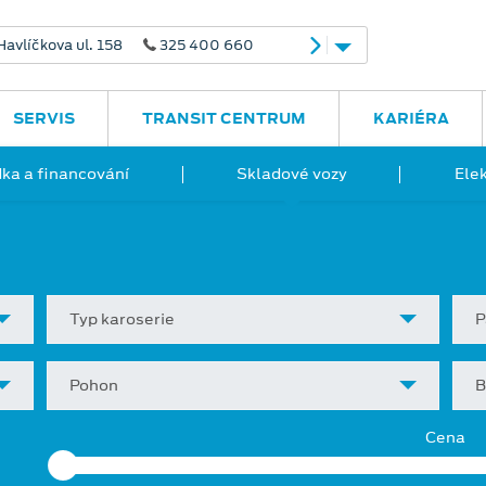
avlíčkova ul. 158
325 400 660
SERVIS
TRANSIT CENTRUM
KARIÉRA
ka a financování
Skladové vozy
Ele
Typ karoserie
P
Pohon
B
Cena