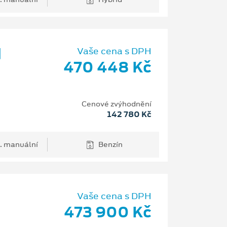
d
Vaše cena s DPH
470 448 Kč
Cenové zvýhodnění
142 780 Kč
. manuální
Benzín
Vaše cena s DPH
473 900 Kč