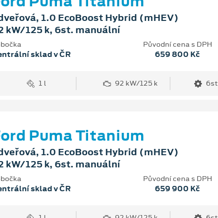
ord Puma Titanium
dveřová, 1.0 EcoBoost Hybrid (mHEV)
2 kW/125 k, 6st. manuální
bočka
Původní cena s DPH
ntrální sklad v ČR
659 800 Kč
1 l
92 kW/125 k
6st
ord Puma Titanium
dveřová, 1.0 EcoBoost Hybrid (mHEV)
2 kW/125 k, 6st. manuální
bočka
Původní cena s DPH
ntrální sklad v ČR
659 900 Kč
1 l
92 kW/125 k
6st