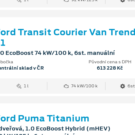
ord Transit Courier Van Tren
1
.0 EcoBoost 74 kW/100 k, 6st. manuální
bočka
Původní cena s DPH
ntrální sklad v ČR
613 228 Kč
1 l
74 kW/100 k
6st
ord Puma Titanium
dveřová, 1.0 EcoBoost Hybrid (mHEV)