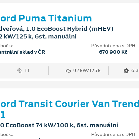
ord Puma Titanium
dveřová, 1.0 EcoBoost Hybrid (mHEV)
2 kW/125 k, 6st. manuální
bočka
Původní cena s DPH
ntrální sklad v ČR
670 900 Kč
1 l
92 kW/125 k
6st
ord Transit Courier Van Tren
1
.0 EcoBoost 74 kW/100 k, 6st. manuální
bočka
Původní cena s DPH