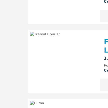
Ce
F
L
1
Po
Ce