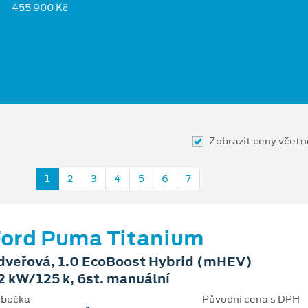
455 900 Kč
Zobrazit ceny včet
1
2
3
4
5
6
7
ord Puma Titanium
dveřová, 1.0 EcoBoost Hybrid (mHEV)
2 kW/125 k, 6st. manuální
bočka
Původní cena s DPH