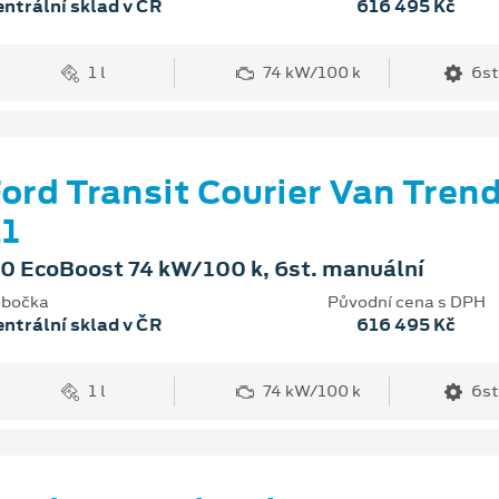
ntrální sklad v ČR
616 495 Kč
1 l
74 kW/100 k
6st
ord Transit Courier Van Tren
1
.0 EcoBoost 74 kW/100 k, 6st. manuální
bočka
Původní cena s DPH
ntrální sklad v ČR
616 495 Kč
1 l
74 kW/100 k
6st