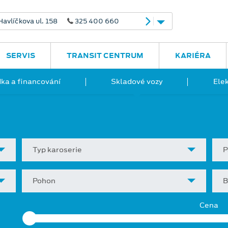
avlíčkova ul. 158
325 400 660
SERVIS
TRANSIT CENTRUM
KARIÉRA
ka a financování
Skladové vozy
Ele
Typ karoserie
P
Pohon
B
Cena