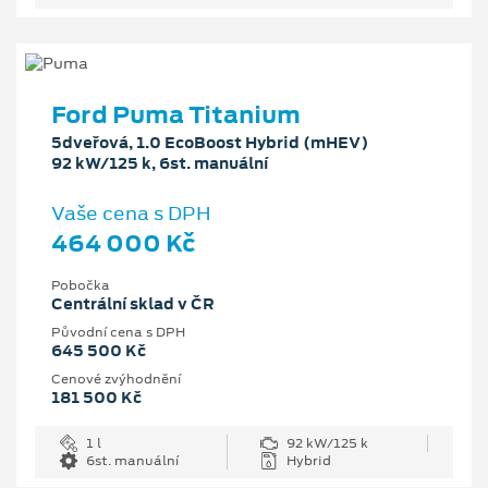
Ford Puma Titanium
5dveřová, 1.0 EcoBoost Hybrid (mHEV)
92 kW/125 k, 6st. manuální
Vaše cena s DPH
464 000 Kč
Pobočka
Centrální sklad v ČR
Původní cena s DPH
645 500 Kč
Cenové zvýhodnění
181 500 Kč
1 l
92 kW/125 k
6st. manuální
Hybrid