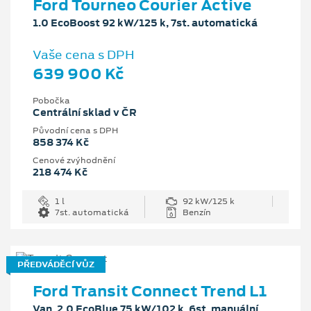
Ford Tourneo Courier Active
1.0 EcoBoost 92 kW/125 k, 7st. automatická
Vaše cena s DPH
639 900 Kč
Pobočka
Centrální sklad v ČR
Původní cena s DPH
858 374 Kč
Cenové zvýhodnění
218 474 Kč
1 l
92 kW/125 k
7st. automatická
Benzín
PŘEDVÁDĚCÍ VŮZ
Ford Transit Connect Trend L1
Van, 2.0 EcoBlue 75 kW/102 k, 6st. manuální