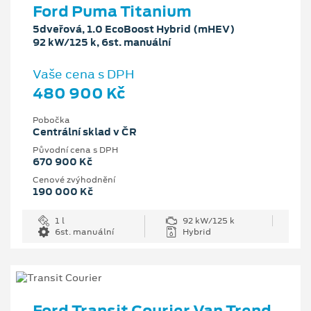
Ford Puma Titanium
5dveřová, 1.0 EcoBoost Hybrid (mHEV)
92 kW/125 k, 6st. manuální
Vaše cena s DPH
480 900 Kč
Pobočka
Centrální sklad v ČR
Původní cena s DPH
670 900 Kč
Cenové zvýhodnění
190 000 Kč
1 l
92 kW/125 k
6st. manuální
Hybrid
Ford Transit Courier Van Trend