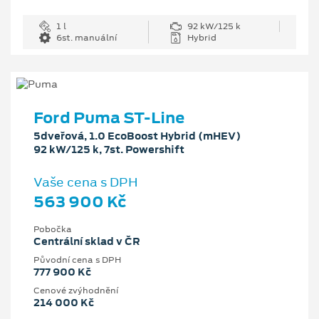
1 l
92 kW/125 k
6st. manuální
Hybrid
Ford Puma ST-Line
5dveřová, 1.0 EcoBoost Hybrid (mHEV)
92 kW/125 k, 7st. Powershift
Vaše cena s DPH
563 900 Kč
Pobočka
Centrální sklad v ČR
Původní cena s DPH
777 900 Kč
Cenové zvýhodnění
214 000 Kč