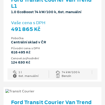
L1
1.0 EcoBoost 74 kW/100 k, 6st. manuální
Vaše cena s DPH
491 865 Kč
Pobočka
Centrální sklad v ČR
Původní cena s DPH
616 495 Kč
Cenové zvýhodnění
124 630 Kč
1 l
74 kW/100 k
6st. manuální
Benzín
Ford Transit Courier Van Trend