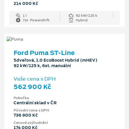
214 000 Kč
1 l
92 kW/125 k
7st. Powershift
Hybrid
Ford Puma ST-Line
5dveřová, 1.0 EcoBoost Hybrid (mHEV)
92 kW/125 k, 6st. manuální
Vaše cena s DPH
562 900 Kč
Pobočka
Centrální sklad v ČR
Původní cena s DPH
736 900 Kč
Cenové zvýhodnění
174 000 Kč