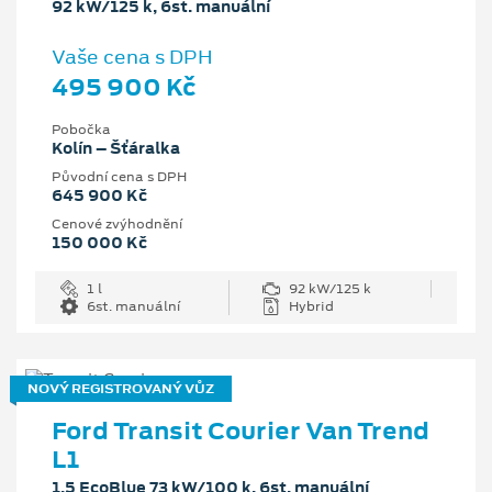
92 kW/125 k, 6st. manuální
Vaše cena s DPH
495 900 Kč
Pobočka
Kolín – Šťáralka
Původní cena s DPH
645 900 Kč
Cenové zvýhodnění
150 000 Kč
1 l
92 kW/125 k
6st. manuální
Hybrid
NOVÝ REGISTROVANÝ VŮZ
Ford Transit Courier Van Trend
L1
1.5 EcoBlue 73 kW/100 k, 6st. manuální