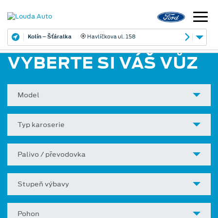
Kolín – Šťáralka
Havlíčkova ul. 158
VYBERTE SI VÁŠ VŮZ
Model
Typ karoserie
Palivo / převodovka
Stupeň výbavy
Pohon