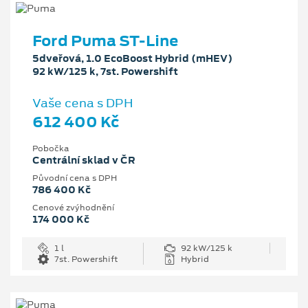
Ford Puma ST-Line
5dveřová, 1.0 EcoBoost Hybrid (mHEV)
92 kW/125 k, 7st. Powershift
Vaše cena s DPH
612 400 Kč
Pobočka
Centrální sklad v ČR
Původní cena s DPH
786 400 Kč
Cenové zvýhodnění
174 000 Kč
1 l
92 kW/125 k
7st. Powershift
Hybrid