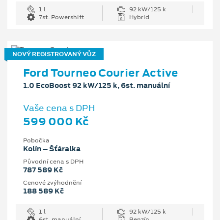
1 l
92 kW/125 k
7st. Powershift
Hybrid
NOVÝ REGISTROVANÝ VŮZ
Ford Tourneo Courier Active
1.0 EcoBoost 92 kW/125 k, 6st. manuální
Vaše cena s DPH
599 000 Kč
Pobočka
Kolín – Šťáralka
Původní cena s DPH
787 589 Kč
Cenové zvýhodnění
188 589 Kč
1 l
92 kW/125 k
6st. manuální
Benzín