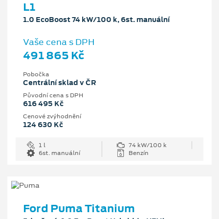
L1
1.0 EcoBoost 74 kW/100 k, 6st. manuální
Vaše cena s DPH
491 865 Kč
Pobočka
Centrální sklad v ČR
Původní cena s DPH
616 495 Kč
Cenové zvýhodnění
124 630 Kč
1 l
74 kW/100 k
6st. manuální
Benzín
Ford Puma Titanium