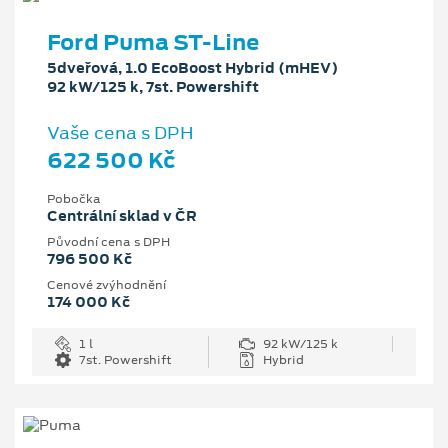
Ford Puma ST-Line
5dveřová, 1.0 EcoBoost Hybrid (mHEV)
92 kW/125 k, 7st. Powershift
Vaše cena s DPH
622 500 Kč
Pobočka
Centrální sklad v ČR
Původní cena s DPH
796 500 Kč
Cenové zvýhodnění
174 000 Kč
1 l
92 kW/125 k
7st. Powershift
Hybrid