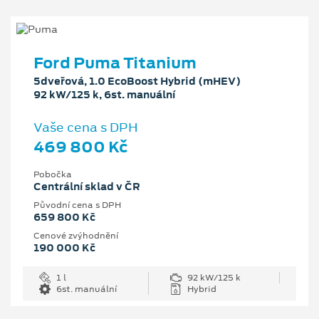
Ford Puma Titanium
5dveřová, 1.0 EcoBoost Hybrid (mHEV)
92 kW/125 k, 6st. manuální
Vaše cena s DPH
469 800 Kč
Pobočka
Centrální sklad v ČR
Původní cena s DPH
659 800 Kč
Cenové zvýhodnění
190 000 Kč
1 l
92 kW/125 k
6st. manuální
Hybrid