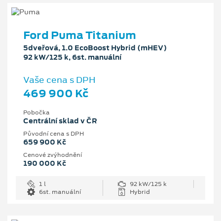
Ford Puma Titanium
5dveřová, 1.0 EcoBoost Hybrid (mHEV)
92 kW/125 k, 6st. manuální
Vaše cena s DPH
469 900 Kč
Pobočka
Centrální sklad v ČR
Původní cena s DPH
659 900 Kč
Cenové zvýhodnění
190 000 Kč
1 l
92 kW/125 k
6st. manuální
Hybrid