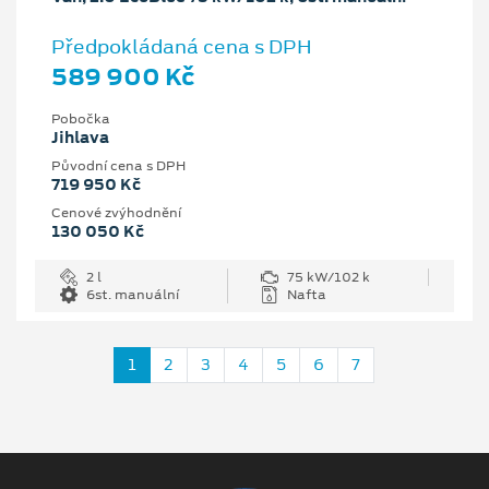
Předpokládaná cena s DPH
589 900 Kč
Pobočka
Jihlava
Původní cena s DPH
719 950 Kč
Cenové zvýhodnění
130 050 Kč
2 l
75 kW/102 k
6st. manuální
Nafta
1
2
3
4
5
6
7