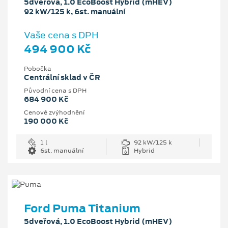
5dveřová, 1.0 EcoBoost Hybrid (mHEV)
92 kW/125 k, 6st. manuální
Vaše cena s DPH
494 900 Kč
Pobočka
Centrální sklad v ČR
Původní cena s DPH
684 900 Kč
Cenové zvýhodnění
190 000 Kč
1 l
92 kW/125 k
6st. manuální
Hybrid
Ford Puma Titanium
5dveřová, 1.0 EcoBoost Hybrid (mHEV)