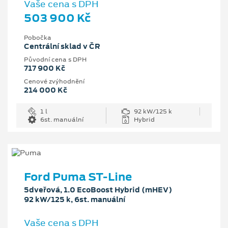
Vaše cena s DPH
503 900 Kč
Pobočka
Centrální sklad v ČR
Původní cena s DPH
717 900 Kč
Cenové zvýhodnění
214 000 Kč
1 l
92 kW/125 k
6st. manuální
Hybrid
Ford Puma ST-Line
5dveřová, 1.0 EcoBoost Hybrid (mHEV)
92 kW/125 k, 6st. manuální
Vaše cena s DPH