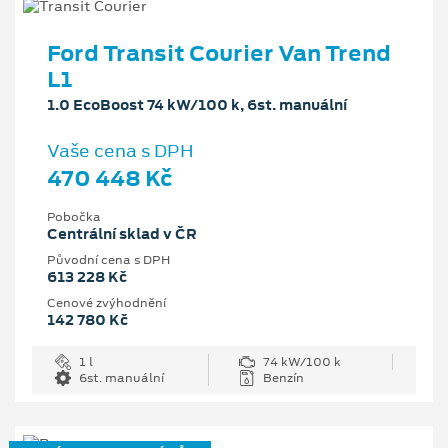
Ford Transit Courier Van Trend
L1
1.0 EcoBoost 74 kW/100 k, 6st. manuální
Vaše cena s DPH
470 448 Kč
Pobočka
Centrální sklad v ČR
Původní cena s DPH
613 228 Kč
Cenové zvýhodnění
142 780 Kč
1 l
74 kW/100 k
6st. manuální
Benzín