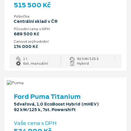
515 500 Kč
Pobočka
Centrální sklad v ČR
Původní cena s DPH
689 500 Kč
Cenové zvýhodnění
174 000 Kč
1 l
92 kW/125 k
6st. manuální
Hybrid
Ford Puma Titanium
5dveřová, 1.0 EcoBoost Hybrid (mHEV)
92 kW/125 k, 7st. Powershift
Vaše cena s DPH