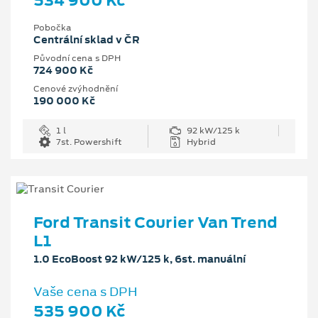
534 900 Kč
Pobočka
Centrální sklad v ČR
Původní cena s DPH
724 900 Kč
Cenové zvýhodnění
190 000 Kč
1 l
92 kW/125 k
7st. Powershift
Hybrid
Ford Transit Courier Van Trend
L1
1.0 EcoBoost 92 kW/125 k, 6st. manuální
Vaše cena s DPH
535 900 Kč