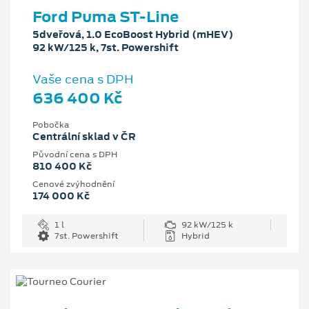
Ford Puma ST-Line
5dveřová, 1.0 EcoBoost Hybrid (mHEV)
92 kW/125 k, 7st. Powershift
Vaše cena s DPH
636 400 Kč
Pobočka
Centrální sklad v ČR
Původní cena s DPH
810 400 Kč
Cenové zvýhodnění
174 000 Kč
1 l
92 kW/125 k
7st. Powershift
Hybrid