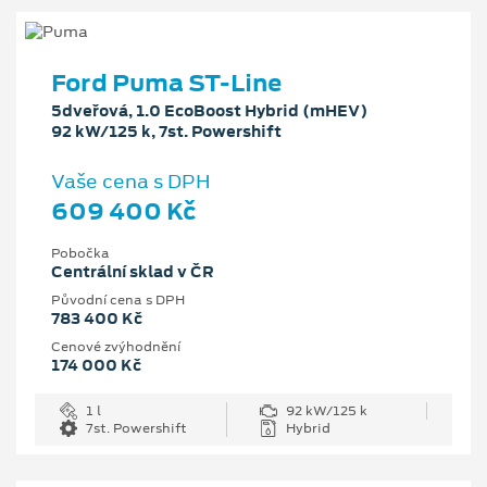
Ford Puma ST-Line
5dveřová, 1.0 EcoBoost Hybrid (mHEV)
92 kW/125 k, 7st. Powershift
Vaše cena s DPH
609 400 Kč
Pobočka
Centrální sklad v ČR
Původní cena s DPH
783 400 Kč
Cenové zvýhodnění
174 000 Kč
1 l
92 kW/125 k
7st. Powershift
Hybrid