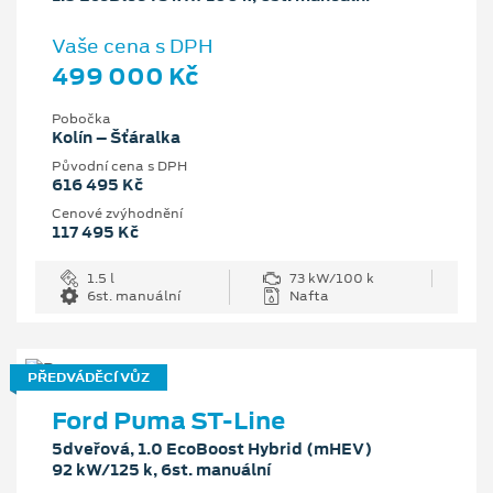
Vaše cena s DPH
499 000 Kč
Pobočka
Kolín – Šťáralka
Původní cena s DPH
616 495 Kč
Cenové zvýhodnění
117 495 Kč
1.5 l
73 kW/100 k
6st. manuální
Nafta
PŘEDVÁDĚCÍ VŮZ
Ford Puma ST-Line
5dveřová, 1.0 EcoBoost Hybrid (mHEV)
92 kW/125 k, 6st. manuální