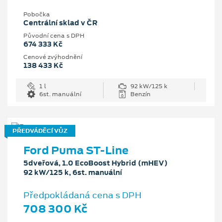
Pobočka
Centrální sklad v ČR
Původní cena s DPH
674 333 Kč
Cenové zvýhodnění
138 433 Kč
1 l
92 kW/125 k
6st. manuální
Benzín
PŘEDVÁDĚCÍ VŮZ
Ford Puma ST-Line
5dveřová, 1.0 EcoBoost Hybrid (mHEV)
92 kW/125 k, 6st. manuální
Předpokládaná cena s DPH
708 300 Kč