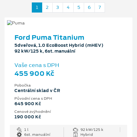
1
2
3
4
5
6
7
Ford Puma Titanium
5dveřová, 1.0 EcoBoost Hybrid (mHEV)
92 kW/125 k, 6st. manuální
Vaše cena s DPH
455 900 Kč
Pobočka
Centrální sklad v ČR
Původní cena s DPH
645 900 Kč
Cenové zvýhodnění
190 000 Kč
1 l
92 kW/125 k
6st. manuální
Hybrid