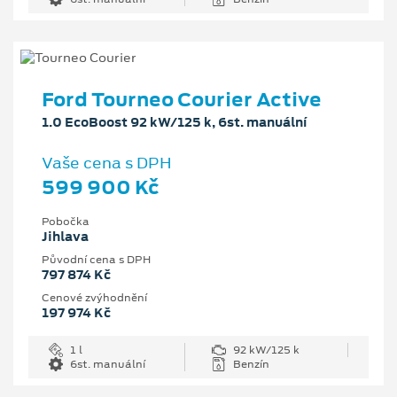
Ford Tourneo Courier Active
1.0 EcoBoost 92 kW/125 k, 6st. manuální
Vaše cena s DPH
599 900 Kč
Pobočka
Jihlava
Původní cena s DPH
797 874 Kč
Cenové zvýhodnění
197 974 Kč
1 l
92 kW/125 k
6st. manuální
Benzín