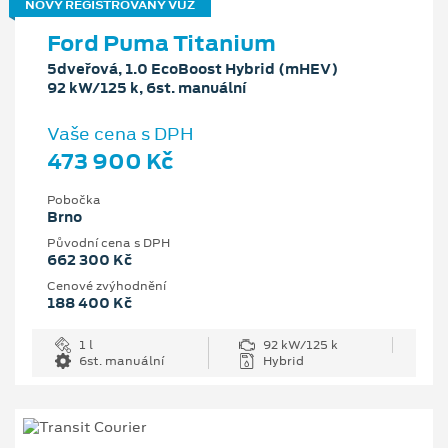
NOVÝ REGISTROVANÝ VŮZ
Ford Puma Titanium
5dveřová, 1.0 EcoBoost Hybrid (mHEV)
92 kW/125 k, 6st. manuální
Vaše cena s DPH
473 900 Kč
Pobočka
Brno
Původní cena s DPH
662 300 Kč
Cenové zvýhodnění
188 400 Kč
1 l
92 kW/125 k
6st. manuální
Hybrid