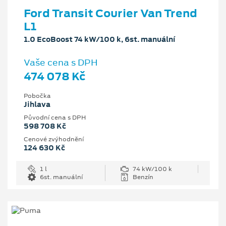
Ford Transit Courier Van Trend
L1
1.0 EcoBoost 74 kW/100 k, 6st. manuální
Vaše cena s DPH
474 078 Kč
Pobočka
Jihlava
Původní cena s DPH
598 708 Kč
Cenové zvýhodnění
124 630 Kč
1 l
74 kW/100 k
6st. manuální
Benzín