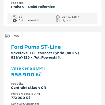
Pobočka
Praha 9 – Dolní Počernice
1 l
92 kW/125 k
6st. manuální
Hybrid
Ford Puma ST-Line
5dveřová, 1.0 EcoBoost Hybrid (mHEV)
92 kW/125 k, 7st. Powershift
Vaše cena s DPH
558 900 Kč
Pobočka
Centrální sklad v ČR
Původní cena s DPH
772 900 Kč
Cenové zvýhodnění