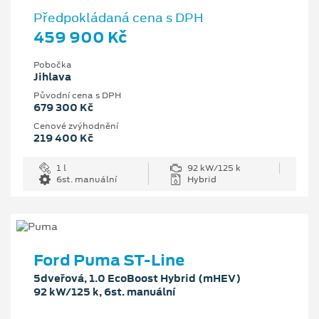
Předpokládaná cena s DPH
459 900 Kč
Pobočka
Jihlava
Původní cena s DPH
679 300 Kč
Cenové zvýhodnění
219 400 Kč
1 l
92 kW/125 k
6st. manuální
Hybrid
Ford Puma ST-Line
5dveřová, 1.0 EcoBoost Hybrid (mHEV)
92 kW/125 k, 6st. manuální