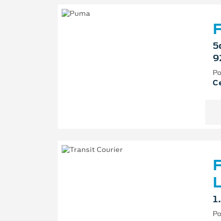
F
5
9
Po
Ce
F
L
1
Po