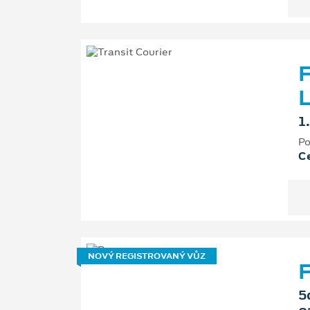
F
L
1
Po
Ce
NOVÝ REGISTROVANÝ VŮZ
F
5