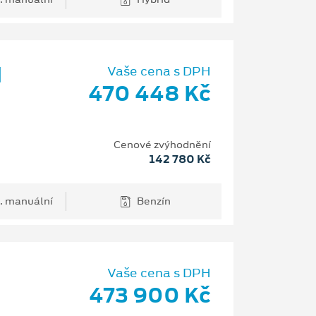
d
Vaše cena s DPH
470 448 Kč
Cenové zvýhodnění
142 780 Kč
. manuální
Benzín
Vaše cena s DPH
473 900 Kč