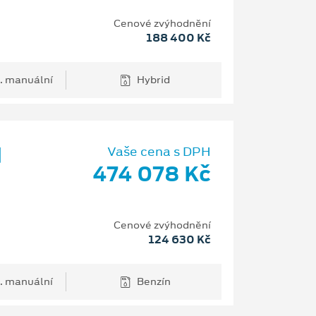
Cenové zvýhodnění
188 400 Kč
. manuální
Hybrid
d
Vaše cena s DPH
474 078 Kč
Cenové zvýhodnění
124 630 Kč
. manuální
Benzín