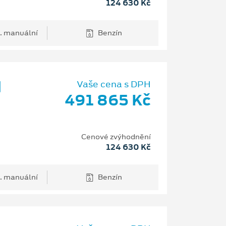
124 630 Kč
. manuální
Benzín
d
Vaše cena s DPH
491 865 Kč
Cenové zvýhodnění
124 630 Kč
. manuální
Benzín