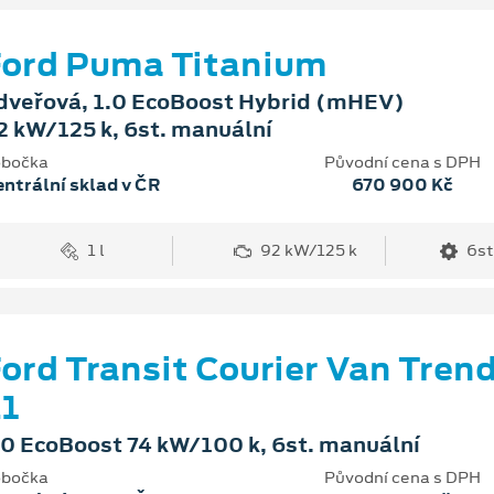
ord Puma Titanium
dveřová, 1.0 EcoBoost Hybrid (mHEV)
2 kW/125 k, 6st. manuální
bočka
Původní cena s DPH
ntrální sklad v ČR
670 900 Kč
1 l
92 kW/125 k
6st
ord Transit Courier Van Tren
1
.0 EcoBoost 74 kW/100 k, 6st. manuální
bočka
Původní cena s DPH