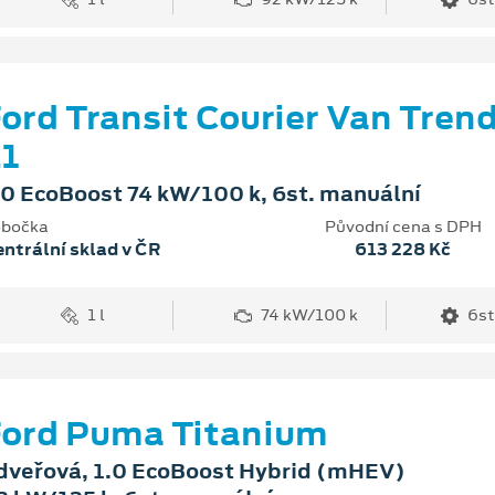
ord Transit Courier Van Tren
1
.0 EcoBoost 74 kW/100 k, 6st. manuální
bočka
Původní cena s DPH
ntrální sklad v ČR
613 228 Kč
1 l
74 kW/100 k
6st
ord Puma Titanium
dveřová, 1.0 EcoBoost Hybrid (mHEV)