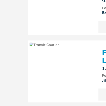
9
Po
B
F
L
1
Po
Ji