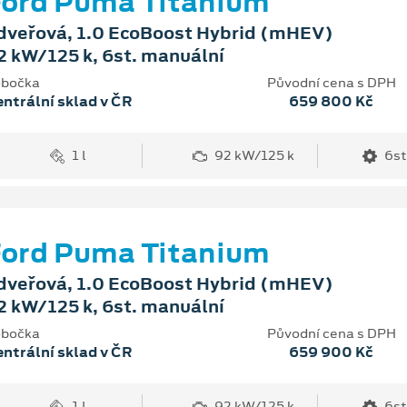
ord Puma Titanium
dveřová, 1.0 EcoBoost Hybrid (mHEV)
2 kW/125 k, 6st. manuální
bočka
Původní cena s DPH
ntrální sklad v ČR
659 800 Kč
1 l
92 kW/125 k
6st
ord Puma Titanium
dveřová, 1.0 EcoBoost Hybrid (mHEV)
2 kW/125 k, 6st. manuální
bočka
Původní cena s DPH
ntrální sklad v ČR
659 900 Kč
1 l
92 kW/125 k
6st