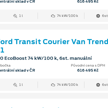
ntrální sklad v ČR
616 495 Kč
1 l
74 kW/100 k
6st
ord Transit Courier Van Tren
1
.0 EcoBoost 74 kW/100 k, 6st. manuální
bočka
Původní cena s DPH
ntrální sklad v ČR
616 495 Kč
1 l
74 kW/100 k
6st