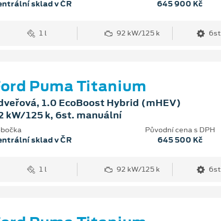
ntrální sklad v ČR
645 900 Kč
1 l
92 kW/125 k
6st
ord Puma Titanium
dveřová, 1.0 EcoBoost Hybrid (mHEV)
2 kW/125 k, 6st. manuální
bočka
Původní cena s DPH
ntrální sklad v ČR
645 500 Kč
1 l
92 kW/125 k
6st