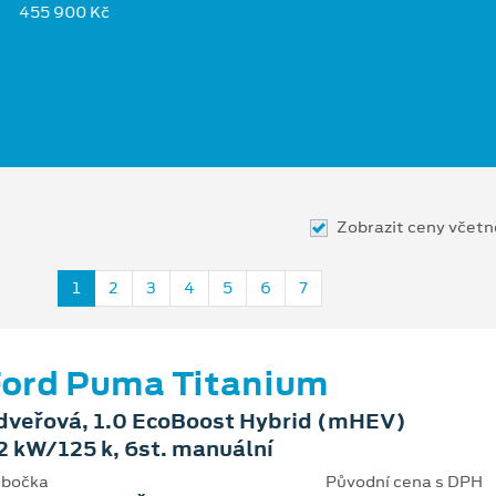
455 900 Kč
Zobrazit ceny včet
1
2
3
4
5
6
7
ord Puma Titanium
dveřová, 1.0 EcoBoost Hybrid (mHEV)
2 kW/125 k, 6st. manuální
bočka
Původní cena s DPH