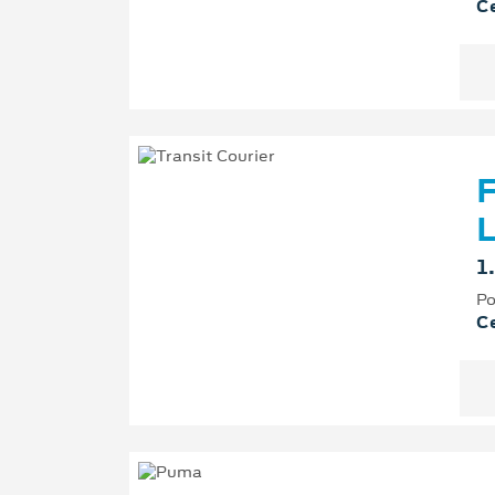
Ce
F
L
1
Po
Ce