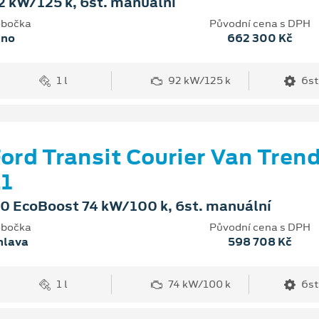
2 kW/125 k, 6st. manuální
bočka
Původní cena s DPH
rno
662 300 Kč
1 l
92 kW/125 k
6st
ord Transit Courier Van Tren
1
.0 EcoBoost 74 kW/100 k, 6st. manuální
bočka
Původní cena s DPH
hlava
598 708 Kč
1 l
74 kW/100 k
6st