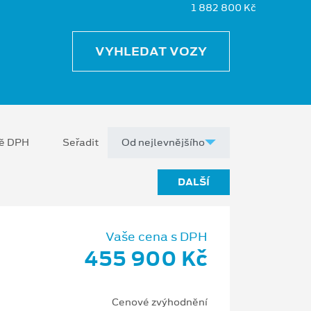
1 882 800 Kč
VYHLEDAT VOZY
ně DPH
Seřadit
DALŠÍ
Vaše cena s DPH
455 900 Kč
Cenové zvýhodnění