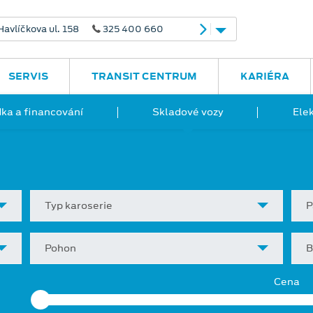
avlíčkova ul. 158
325 400 660
SERVIS
TRANSIT CENTRUM
KARIÉRA
ka a financování
Skladové vozy
Ele
Typ karoserie
P
Pohon
B
Cena