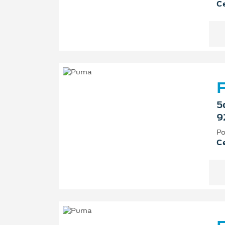
Ce
F
5
9
Po
Ce