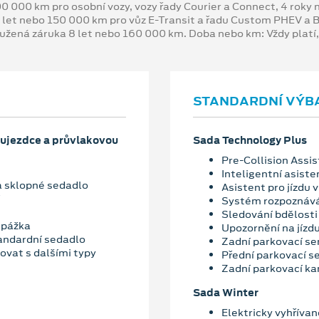
00 000 km pro osobní vozy, vozy řady Courier a Connect, 4 rok
 let nebo 150 000 km pro vůz E-Transit a řadu Custom PHEV a
oužená záruka 8 let nebo 160 000 km. Doba nebo km: Vždy platí
STANDARDNÍ VÝB
ujezdce a průvlakovou
Sada Technology Plus
Pre-Collision Assis
Inteligentní asiste
 a sklopné sedadlo
Asistent pro jízdu v
Systém rozpoznává
Sledování bdělosti 
epážka
Upozornění na jízd
tandardní sedadlo
Zadní parkovací se
ovat s dalšími typy
Přední parkovací s
Zadní parkovací k
Sada Winter
Elektricky vyhřívan