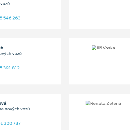
 vozů
5 546 263
ub
ových vozů
5 391 812
ová
a nových vozů
1 300 787