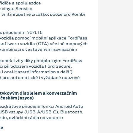
řidiče a spolujezdce
e vinylu Sensico
nitřní zpětné zrcátko; pouze pro Kombi
 připojením 4G/LTE
vozidla pomocí mobilní aplikace FordPass
 softwaru vozidla (OTA) včetně mapových
 kombinaci s vestavěným navigačním
konektivity díky předplatným FordPass
i při odcizení vozidla Ford Secure,
 Local Hazard Information a další)
OS pro automatické i vyžádané nouzové
otykovým displejem a konverzačním
 českém jazyce)
zdrátové připojení funkcí Android Auto
 USB vstupy (USB-A/USB-C), Bluetooth,
edu, ovládání rádia na volantu
ce