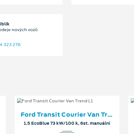
iblík
odeje nových vozů
4 323 276
Ford Transit Courier Van Trend L1
1.5 EcoBlue 73 kW/100 k, 6st. manuální