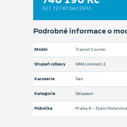
611 727 Kč bez DPH
Podrobné informace o mo
Model
Transit Courier
Stupeň výbavy
VAN Limited L1
Karoserie
Van
Kategorie
Skladem
Pobočka
Praha 9 – Dolní Počernic