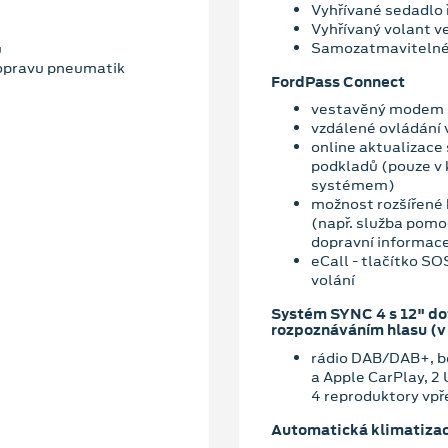
Vyhřívané sedadlo 
Vyhřívaný volant v
Samozatmavitelné v
u
 opravu pneumatik
FordPass Connect
vestavěný modem s
vzdálené ovládání 
online aktualizace
podkladů (pouze v
systémem)
možnost rozšířené 
(např. služba pomoc
dopravní informace
eCall - tlačítko S
volání
Systém SYNC 4 s 12" d
rozpoznáváním hlasu (v
rádio DAB/DAB+, be
a Apple CarPlay, 2
4 reproduktory vpř
Automatická klimatiza