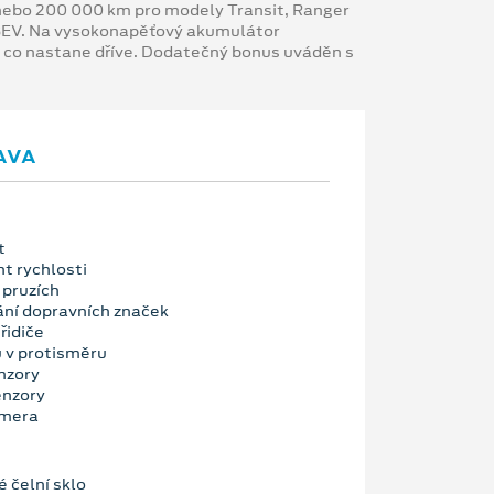
y nebo 200 000 km pro modely Transit, Ranger
 BEV. Na vysokonapěťový akumulátor
, co nastane dříve. Dodatečný bonus uváděn s
AVA
t
nt rychlosti
 pruzích
ní dopravních značek
řidiče
u v protisměru
nzory
enzory
amera
é čelní sklo