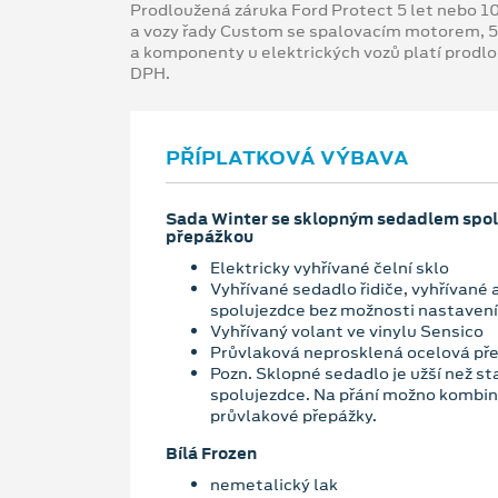
Prodloužená záruka Ford Protect 5 let nebo 1
a vozy řady Custom se spalovacím motorem, 5
a komponenty u elektrických vozů platí prodl
DPH.
PŘÍPLATKOVÁ VÝBAVA
Sada Winter se sklopným sedadlem spol
přepážkou
Elektricky vyhřívané čelní sklo
Vyhřívané sedadlo řidiče, vyhřívané
spolujezdce bez možnosti nastavení
Vyhřívaný volant ve vinylu Sensico
Průvlaková neprosklená ocelová př
Pozn. Sklopné sedadlo je užší než s
spolujezdce. Na přání možno kombin
průvlakové přepážky.
Bílá Frozen
nemetalický lak