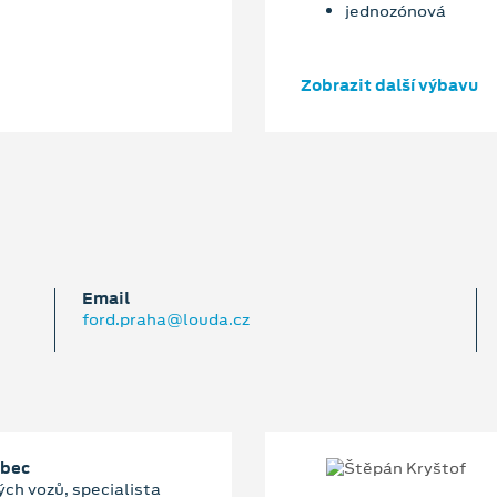
jednozónová
Zobrazit další výbavu
Email
ford.praha@louda.cz
abec
ch vozů, specialista