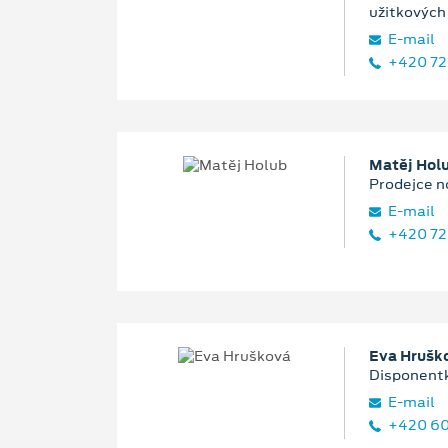
užitkových
E‑mail
+420 72
Matěj Hol
Prodejce n
E‑mail
+420 72
Eva Hrušk
Disponentk
E‑mail
+420 60