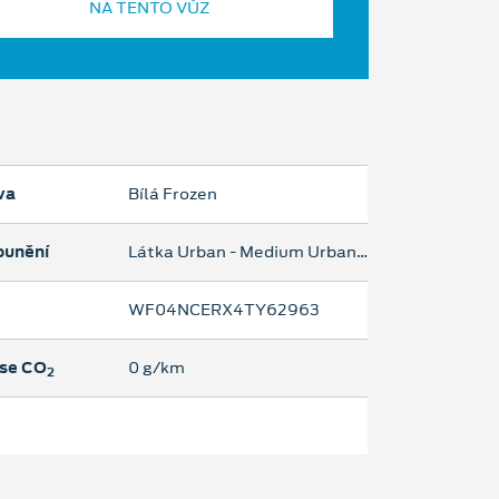
NA TENTO VŮZ
va
Bílá Frozen
ounění
Látka Urban - Medium Urban Grey
WF04NCERX4TY62963
se CO
0 g/km
2