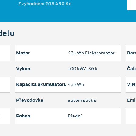
Zvýhodnění 208 450 Kč
delu
Motor
43 kWh Elektromotor
Bar
Výkon
100 kW/136 k
Čal
Kapacita akumulátoru
43 kWh
VIN
Převodovka
automatická
Emi
e
Pohon
Přední