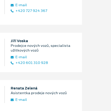
E‑mail
+420 727 924 367
Jiří Voska
Prodejce nových vozů, specialista
užitkových vozů
E‑mail
+420 601 310 928
Renata Zelená
Asistentka prodeje nových vozů
E‑mail