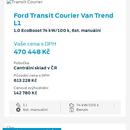
Ford Transit Courier Van Trend
L1
1.0 EcoBoost 74 kW/100 k, 6st. manuální
Vaše cena s DPH
470 448 Kč
Pobočka
Centrální sklad v ČR
Původní cena s DPH
613 228 Kč
Cenové zvýhodnění
142 780 Kč
1 l
74 kW/100 k
6st. manuální
Benzín