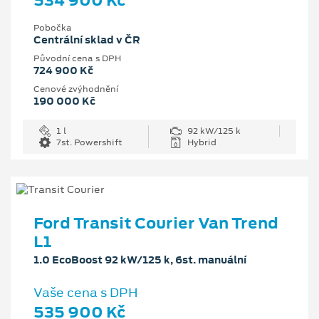
534 900 Kč
Pobočka
Centrální sklad v ČR
Původní cena s DPH
724 900 Kč
Cenové zvýhodnění
190 000 Kč
1 l
92 kW/125 k
7st. Powershift
Hybrid
Ford Transit Courier Van Trend
L1
1.0 EcoBoost 92 kW/125 k, 6st. manuální
Vaše cena s DPH
535 900 Kč