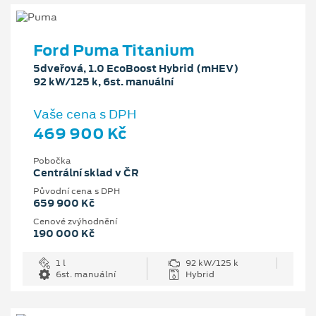
Ford Puma Titanium
5dveřová, 1.0 EcoBoost Hybrid (mHEV)
92 kW/125 k, 6st. manuální
Vaše cena s DPH
469 900 Kč
Pobočka
Centrální sklad v ČR
Původní cena s DPH
659 900 Kč
Cenové zvýhodnění
190 000 Kč
1 l
92 kW/125 k
6st. manuální
Hybrid