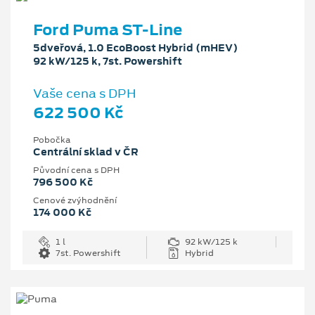
Ford Puma ST-Line
5dveřová, 1.0 EcoBoost Hybrid (mHEV)
92 kW/125 k, 7st. Powershift
Vaše cena s DPH
622 500 Kč
Pobočka
Centrální sklad v ČR
Původní cena s DPH
796 500 Kč
Cenové zvýhodnění
174 000 Kč
1 l
92 kW/125 k
7st. Powershift
Hybrid