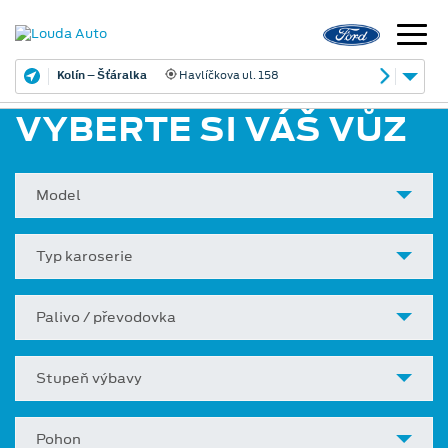
Kolín – Šťáralka
Havlíčkova ul. 158
VYBERTE SI VÁŠ VŮZ
Model
Typ karoserie
Palivo / převodovka
Stupeň výbavy
Pohon