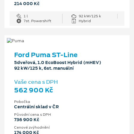
214 000 Kč
1 l
92 kW/125 k
7st. Powershift
Hybrid
Ford Puma ST-Line
5dveřová, 1.0 EcoBoost Hybrid (mHEV)
92 kW/125 k, 6st. manuální
Vaše cena s DPH
562 900 Kč
Pobočka
Centrální sklad v ČR
Původní cena s DPH
736 900 Kč
Cenové zvýhodnění
174 000 Kč