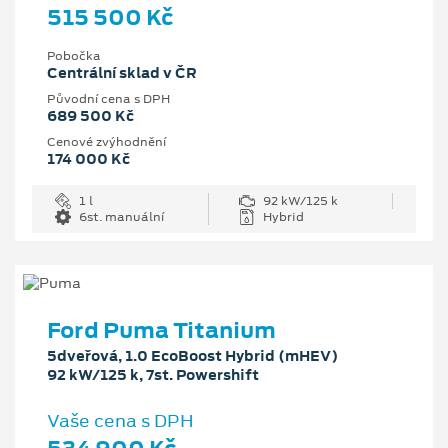
515 500 Kč
Pobočka
Centrální sklad v ČR
Původní cena s DPH
689 500 Kč
Cenové zvýhodnění
174 000 Kč
1 l
92 kW/125 k
6st. manuální
Hybrid
Ford Puma Titanium
5dveřová, 1.0 EcoBoost Hybrid (mHEV)
92 kW/125 k, 7st. Powershift
Vaše cena s DPH