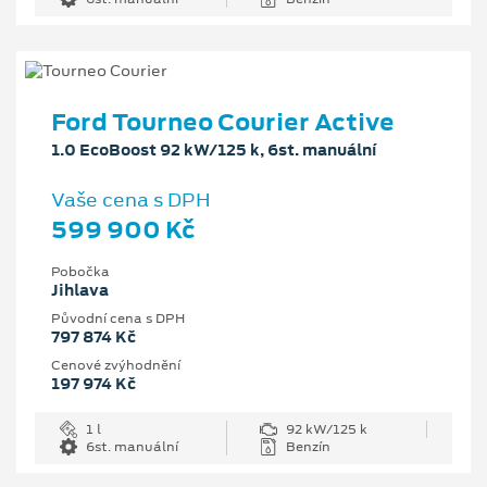
Ford Tourneo Courier Active
1.0 EcoBoost 92 kW/125 k, 6st. manuální
Vaše cena s DPH
599 900 Kč
Pobočka
Jihlava
Původní cena s DPH
797 874 Kč
Cenové zvýhodnění
197 974 Kč
1 l
92 kW/125 k
6st. manuální
Benzín