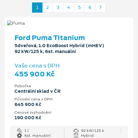
1
2
3
4
5
6
7
Ford Puma Titanium
5dveřová, 1.0 EcoBoost Hybrid (mHEV)
92 kW/125 k, 6st. manuální
Vaše cena s DPH
455 900 Kč
Pobočka
Centrální sklad v ČR
Původní cena s DPH
645 900 Kč
Cenové zvýhodnění
190 000 Kč
1 l
92 kW/125 k
6st. manuální
Hybrid