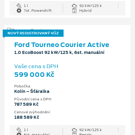
1 l
92 kW/125 k
7st. Powershift
Hybrid
NOVÝ REGISTROVANÝ VŮZ
Ford Tourneo Courier Active
1.0 EcoBoost 92 kW/125 k, 6st. manuální
Vaše cena s DPH
599 000 Kč
Pobočka
Kolín – Šťáralka
Původní cena s DPH
787 589 Kč
Cenové zvýhodnění
188 589 Kč
1 l
92 kW/125 k
6st. manuální
Benzín