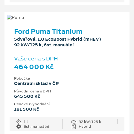
Ford Puma Titanium
5dveřová, 1.0 EcoBoost Hybrid (mHEV)
92 kW/125 k, 6st. manuální
Vaše cena s DPH
464 000 Kč
Pobočka
Centrální sklad v ČR
Původní cena s DPH
645 500 Kč
Cenové zvýhodnění
181 500 Kč
1 l
92 kW/125 k
6st. manuální
Hybrid