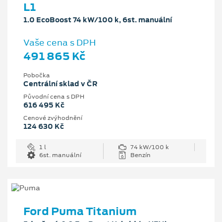
L1
1.0 EcoBoost 74 kW/100 k, 6st. manuální
Vaše cena s DPH
491 865 Kč
Pobočka
Centrální sklad v ČR
Původní cena s DPH
616 495 Kč
Cenové zvýhodnění
124 630 Kč
1 l
74 kW/100 k
6st. manuální
Benzín
Ford Puma Titanium