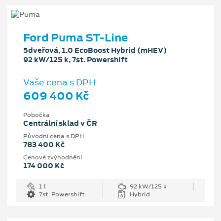
Ford Puma ST-Line
5dveřová, 1.0 EcoBoost Hybrid (mHEV)
92 kW/125 k, 7st. Powershift
Vaše cena s DPH
609 400 Kč
Pobočka
Centrální sklad v ČR
Původní cena s DPH
783 400 Kč
Cenové zvýhodnění
174 000 Kč
1 l
92 kW/125 k
7st. Powershift
Hybrid