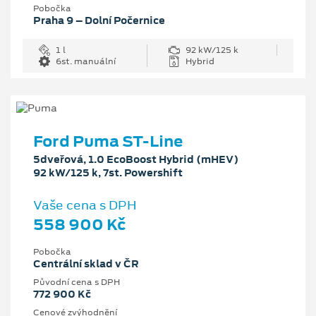
Pobočka
Praha 9 – Dolní Počernice
1 l
92 kW/125 k
6st. manuální
Hybrid
Ford Puma ST-Line
5dveřová, 1.0 EcoBoost Hybrid (mHEV)
92 kW/125 k, 7st. Powershift
Vaše cena s DPH
558 900 Kč
Pobočka
Centrální sklad v ČR
Původní cena s DPH
772 900 Kč
Cenové zvýhodnění