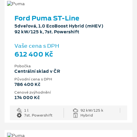
Ford Puma ST-Line
5dveřová, 1.0 EcoBoost Hybrid (mHEV)
92 kW/125 k, 7st. Powershift
Vaše cena s DPH
612 400 Kč
Pobočka
Centrální sklad v ČR
Původní cena s DPH
786 400 Kč
Cenové zvýhodnění
174 000 Kč
1 l
92 kW/125 k
7st. Powershift
Hybrid