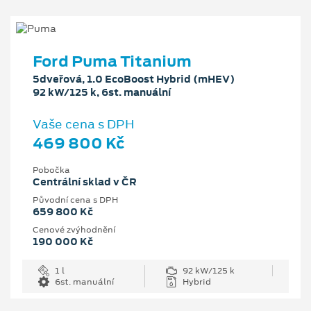
Ford Puma Titanium
5dveřová, 1.0 EcoBoost Hybrid (mHEV)
92 kW/125 k, 6st. manuální
Vaše cena s DPH
469 800 Kč
Pobočka
Centrální sklad v ČR
Původní cena s DPH
659 800 Kč
Cenové zvýhodnění
190 000 Kč
1 l
92 kW/125 k
6st. manuální
Hybrid