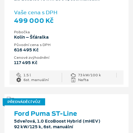
Vaše cena s DPH
499 000 Kč
Pobočka
Kolín – Šťáralka
Původní cena s DPH
616 495 Kč
Cenové zvýhodnění
117 495 Kč
1.5 l
73 kW/100 k
6st. manuální
Nafta
PŘEDVÁDĚCÍ VŮZ
Ford Puma ST-Line
5dveřová, 1.0 EcoBoost Hybrid (mHEV)
92 kW/125 k, 6st. manuální