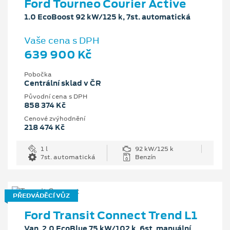
Ford Tourneo Courier Active
1.0 EcoBoost 92 kW/125 k, 7st. automatická
Vaše cena s DPH
639 900 Kč
Pobočka
Centrální sklad v ČR
Původní cena s DPH
858 374 Kč
Cenové zvýhodnění
218 474 Kč
1 l
92 kW/125 k
7st. automatická
Benzín
PŘEDVÁDĚCÍ VŮZ
Ford Transit Connect Trend L1
Van, 2.0 EcoBlue 75 kW/102 k, 6st. manuální