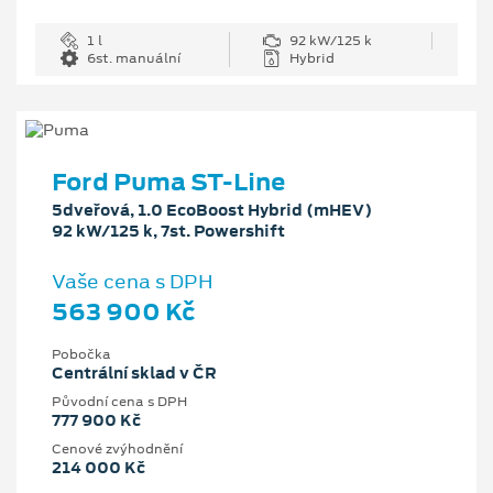
1 l
92 kW/125 k
6st. manuální
Hybrid
Ford Puma ST-Line
5dveřová, 1.0 EcoBoost Hybrid (mHEV)
92 kW/125 k, 7st. Powershift
Vaše cena s DPH
563 900 Kč
Pobočka
Centrální sklad v ČR
Původní cena s DPH
777 900 Kč
Cenové zvýhodnění
214 000 Kč