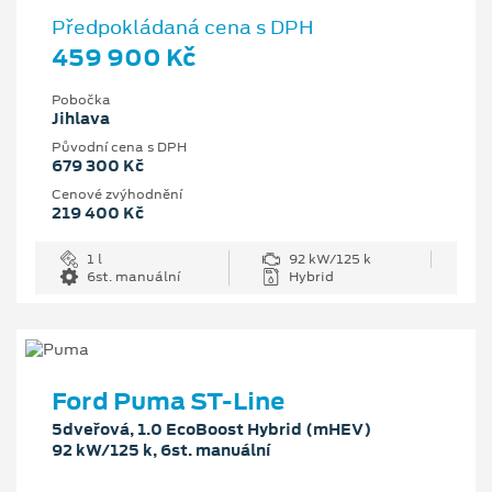
Předpokládaná cena s DPH
459 900 Kč
Pobočka
Jihlava
Původní cena s DPH
679 300 Kč
Cenové zvýhodnění
219 400 Kč
1 l
92 kW/125 k
6st. manuální
Hybrid
Ford Puma ST-Line
5dveřová, 1.0 EcoBoost Hybrid (mHEV)
92 kW/125 k, 6st. manuální