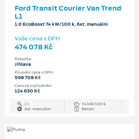
Ford Transit Courier Van Trend
L1
1.0 EcoBoost 74 kW/100 k, 6st. manuální
Vaše cena s DPH
474 078 Kč
Pobočka
Jihlava
Původní cena s DPH
598 708 Kč
Cenové zvýhodnění
124 630 Kč
1 l
74 kW/100 k
6st. manuální
Benzín