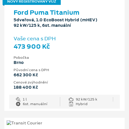
NOVÝ REGISTROVANÝ VŮZ
Ford Puma Titanium
5dveřová, 1.0 EcoBoost Hybrid (mHEV)
92 kW/125 k, 6st. manuální
Vaše cena s DPH
473 900 Kč
Pobočka
Brno
Původní cena s DPH
662 300 Kč
Cenové zvýhodnění
188 400 Kč
1 l
92 kW/125 k
6st. manuální
Hybrid