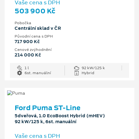
Vaše cena s DPH
503 900 Kč
Pobočka
Centrální sklad v ČR
Původní cena s DPH
717 900 Kč
Cenové zvýhodnění
214 000 Kč
1 l
92 kW/125 k
6st. manuální
Hybrid
Ford Puma ST-Line
5dveřová, 1.0 EcoBoost Hybrid (mHEV)
92 kW/125 k, 6st. manuální
Vaše cena s DPH