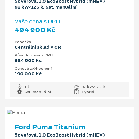
5dveřová, 1.0 EcoBoost Hybrid (mHEV)
92 kW/125 k, 6st. manuální
Vaše cena s DPH
494 900 Kč
Pobočka
Centrální sklad v ČR
Původní cena s DPH
684 900 Kč
Cenové zvýhodnění
190 000 Kč
1 l
92 kW/125 k
6st. manuální
Hybrid
Ford Puma Titanium
5dveřová, 1.0 EcoBoost Hybrid (mHEV)