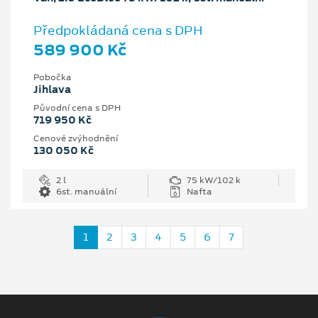
Předpokládaná cena s DPH
589 900 Kč
Pobočka
Jihlava
Původní cena s DPH
719 950 Kč
Cenové zvýhodnění
130 050 Kč
2 l
75 kW/102 k
6st. manuální
Nafta
1
2
3
4
5
6
7