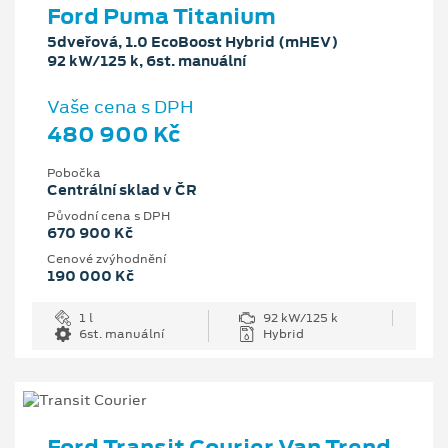
Ford Puma Titanium
5dveřová, 1.0 EcoBoost Hybrid (mHEV)
92 kW/125 k, 6st. manuální
Vaše cena s DPH
480 900 Kč
Pobočka
Centrální sklad v ČR
Původní cena s DPH
670 900 Kč
Cenové zvýhodnění
190 000 Kč
1 l
92 kW/125 k
6st. manuální
Hybrid
Ford Transit Courier Van Trend