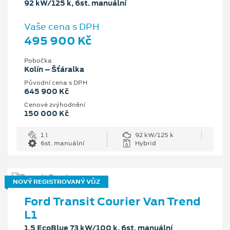
92 kW/125 k, 6st. manuální
Vaše cena s DPH
495 900 Kč
Pobočka
Kolín – Šťáralka
Původní cena s DPH
645 900 Kč
Cenové zvýhodnění
150 000 Kč
1 l
92 kW/125 k
6st. manuální
Hybrid
NOVÝ REGISTROVANÝ VŮZ
Ford Transit Courier Van Trend
L1
1.5 EcoBlue 73 kW/100 k, 6st. manuální