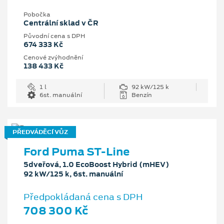
Pobočka
Centrální sklad v ČR
Původní cena s DPH
674 333 Kč
Cenové zvýhodnění
138 433 Kč
1 l
92 kW/125 k
6st. manuální
Benzín
PŘEDVÁDĚCÍ VŮZ
Ford Puma ST-Line
5dveřová, 1.0 EcoBoost Hybrid (mHEV)
92 kW/125 k, 6st. manuální
Předpokládaná cena s DPH
708 300 Kč