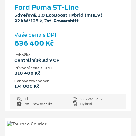
Ford Puma ST-Line
5dveřová, 1.0 EcoBoost Hybrid (mHEV)
92 kW/125 k, 7st. Powershift
Vaše cena s DPH
636 400 Kč
Pobočka
Centrální sklad v ČR
Původní cena s DPH
810 400 Kč
Cenové zvýhodnění
174 000 Kč
1 l
92 kW/125 k
7st. Powershift
Hybrid