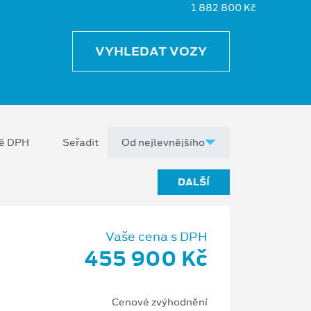
1 882 800 Kč
VYHLEDAT VOZY
ně DPH
Seřadit
DALŠÍ
Vaše cena s DPH
455 900 Kč
Cenové zvýhodnění