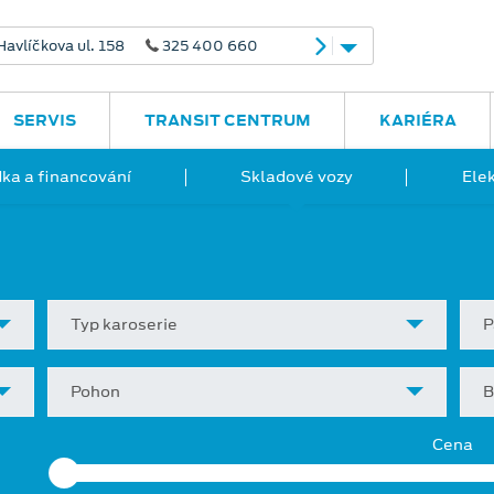
avlíčkova ul. 158
325 400 660
SERVIS
TRANSIT CENTRUM
KARIÉRA
ka a financování
Skladové vozy
Ele
Typ karoserie
P
Pohon
B
Cena