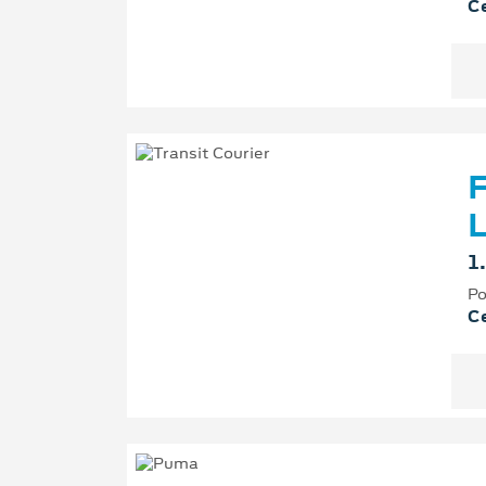
Ce
F
L
1
Po
Ce