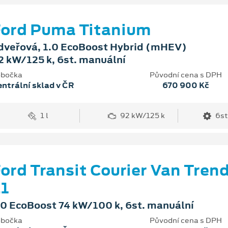
ord Puma Titanium
dveřová, 1.0 EcoBoost Hybrid (mHEV)
2 kW/125 k, 6st. manuální
bočka
Původní cena s DPH
ntrální sklad v ČR
670 900 Kč
1 l
92 kW/125 k
6st
ord Transit Courier Van Tren
1
.0 EcoBoost 74 kW/100 k, 6st. manuální
bočka
Původní cena s DPH