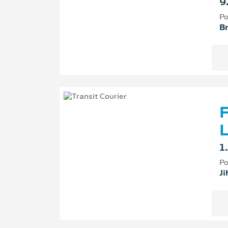
9
Po
B
F
L
1
Po
Ji