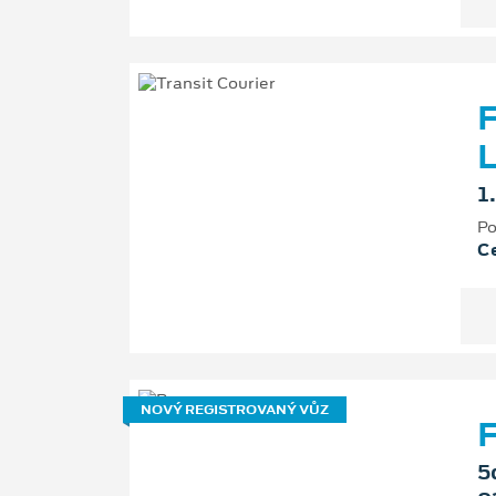
F
L
1
Po
Ce
NOVÝ REGISTROVANÝ VŮZ
F
5