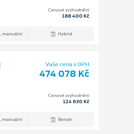
Cenové zvýhodnění
188 400 Kč
. manuální
Hybrid
d
Vaše cena s DPH
474 078 Kč
Cenové zvýhodnění
124 630 Kč
. manuální
Benzín