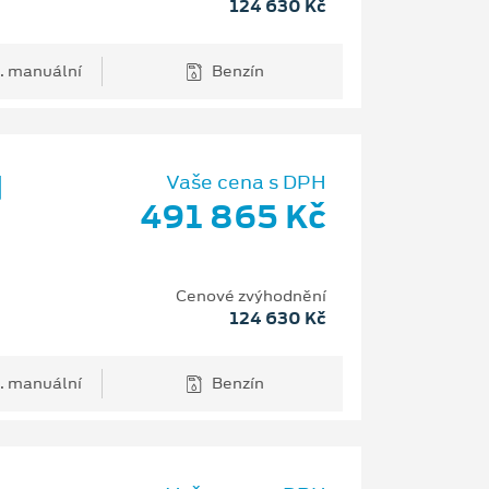
124 630 Kč
. manuální
Benzín
d
Vaše cena s DPH
491 865 Kč
Cenové zvýhodnění
124 630 Kč
. manuální
Benzín