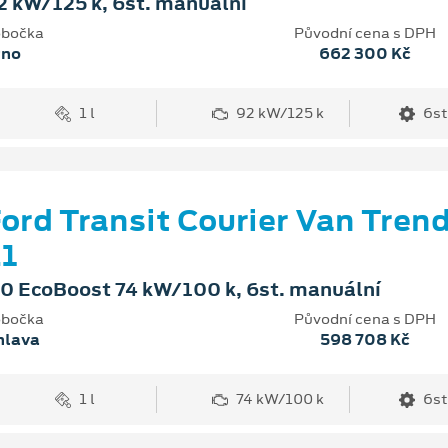
2 kW/125 k, 6st. manuální
bočka
Původní cena s DPH
rno
662 300 Kč
1 l
92 kW/125 k
6st
ord Transit Courier Van Tren
1
.0 EcoBoost 74 kW/100 k, 6st. manuální
bočka
Původní cena s DPH
hlava
598 708 Kč
1 l
74 kW/100 k
6st