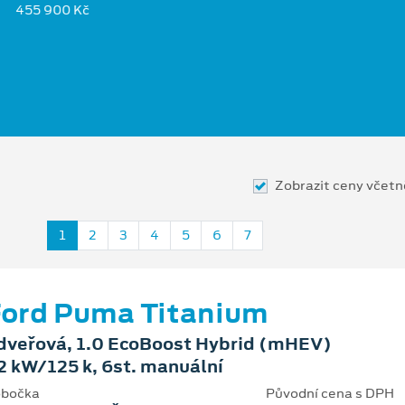
455 900 Kč
Zobrazit ceny včet
1
2
3
4
5
6
7
ord Puma Titanium
dveřová, 1.0 EcoBoost Hybrid (mHEV)
2 kW/125 k, 6st. manuální
bočka
Původní cena s DPH