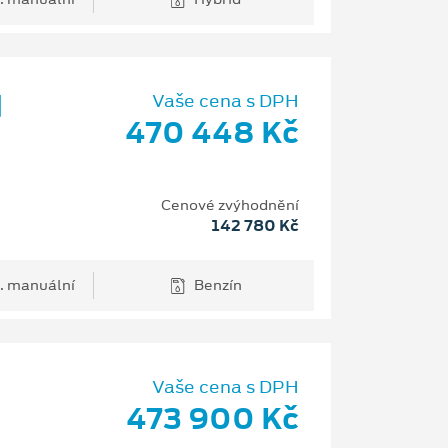
d
Vaše cena s DPH
470 448 Kč
Cenové zvýhodnění
142 780 Kč
. manuální
Benzín
Vaše cena s DPH
473 900 Kč