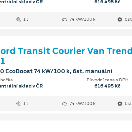
ntrální sklad v ČR
616 495 Kč
1 l
74 kW/100 k
6st
ord Transit Courier Van Tren
1
.0 EcoBoost 74 kW/100 k, 6st. manuální
bočka
Původní cena s DPH
ntrální sklad v ČR
616 495 Kč
1 l
74 kW/100 k
6st