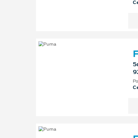
Ce
F
5
9
Po
Ce