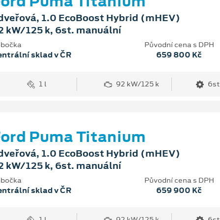
ord Puma Titanium
dveřová, 1.0 EcoBoost Hybrid (mHEV)
2 kW/125 k, 6st. manuální
bočka
Původní cena s DPH
ntrální sklad v ČR
659 800 Kč
1 l
92 kW/125 k
6st
ord Puma Titanium
dveřová, 1.0 EcoBoost Hybrid (mHEV)
2 kW/125 k, 6st. manuální
bočka
Původní cena s DPH
ntrální sklad v ČR
659 900 Kč
1 l
92 kW/125 k
6st