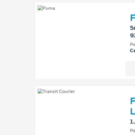
F
5
9
Po
Ce
F
L
1
Po