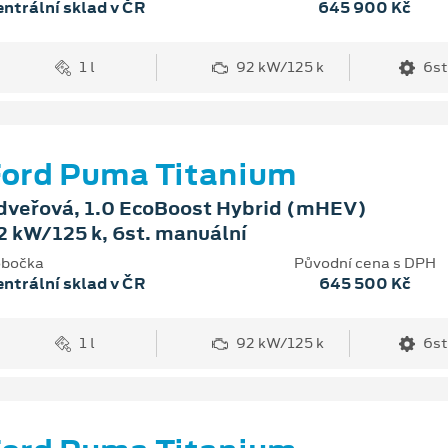
ntrální sklad v ČR
645 900 Kč
1 l
92 kW/125 k
6st
ord Puma Titanium
dveřová, 1.0 EcoBoost Hybrid (mHEV)
2 kW/125 k, 6st. manuální
bočka
Původní cena s DPH
ntrální sklad v ČR
645 500 Kč
1 l
92 kW/125 k
6st