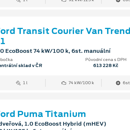
ord Transit Courier Van Tren
1
.0 EcoBoost 74 kW/100 k, 6st. manuální
bočka
Původní cena s DPH
ntrální sklad v ČR
613 228 Kč
1 l
74 kW/100 k
6st
ord Puma Titanium
dveřová, 1.0 EcoBoost Hybrid (mHEV)