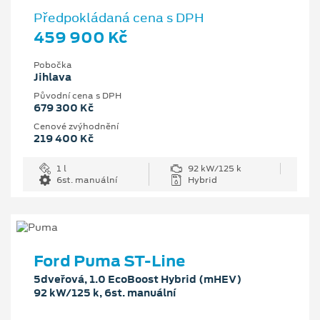
Předpokládaná cena s DPH
459 900 Kč
Pobočka
Jihlava
Původní cena s DPH
679 300 Kč
Cenové zvýhodnění
219 400 Kč
1 l
92 kW/125 k
6st. manuální
Hybrid
Ford Puma ST-Line
5dveřová, 1.0 EcoBoost Hybrid (mHEV)
92 kW/125 k, 6st. manuální