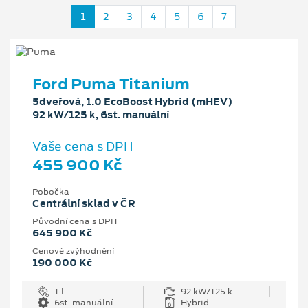
1
2
3
4
5
6
7
Ford Puma Titanium
5dveřová, 1.0 EcoBoost Hybrid (mHEV)
92 kW/125 k, 6st. manuální
Vaše cena s DPH
455 900 Kč
Pobočka
Centrální sklad v ČR
Původní cena s DPH
645 900 Kč
Cenové zvýhodnění
190 000 Kč
1 l
92 kW/125 k
6st. manuální
Hybrid