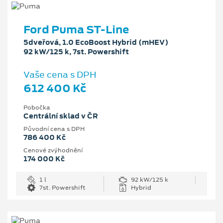
Ford Puma ST-Line
5dveřová, 1.0 EcoBoost Hybrid (mHEV)
92 kW/125 k, 7st. Powershift
Vaše cena s DPH
612 400 Kč
Pobočka
Centrální sklad v ČR
Původní cena s DPH
786 400 Kč
Cenové zvýhodnění
174 000 Kč
1 l
92 kW/125 k
7st. Powershift
Hybrid