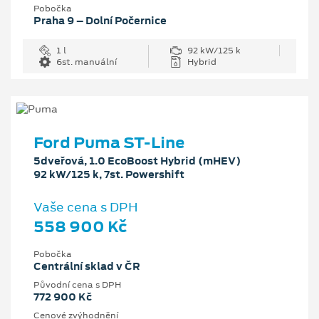
Pobočka
Praha 9 – Dolní Počernice
1 l
92 kW/125 k
6st. manuální
Hybrid
Ford Puma ST-Line
5dveřová, 1.0 EcoBoost Hybrid (mHEV)
92 kW/125 k, 7st. Powershift
Vaše cena s DPH
558 900 Kč
Pobočka
Centrální sklad v ČR
Původní cena s DPH
772 900 Kč
Cenové zvýhodnění