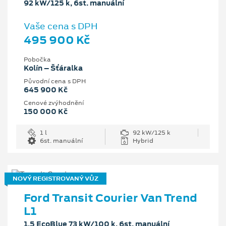
92 kW/125 k, 6st. manuální
Vaše cena s DPH
495 900 Kč
Pobočka
Kolín – Šťáralka
Původní cena s DPH
645 900 Kč
Cenové zvýhodnění
150 000 Kč
1 l
92 kW/125 k
6st. manuální
Hybrid
NOVÝ REGISTROVANÝ VŮZ
Ford Transit Courier Van Trend
L1
1.5 EcoBlue 73 kW/100 k, 6st. manuální