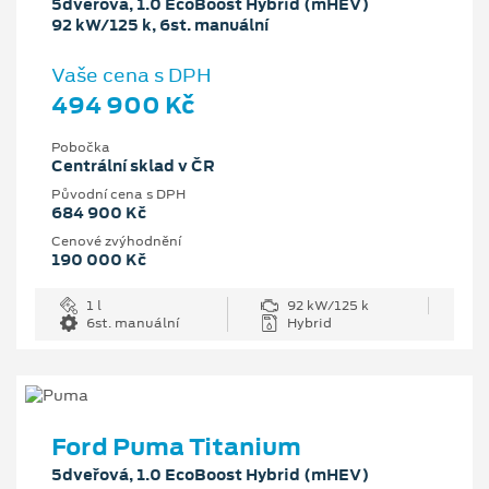
5dveřová, 1.0 EcoBoost Hybrid (mHEV)
92 kW/125 k, 6st. manuální
Vaše cena s DPH
494 900 Kč
Pobočka
Centrální sklad v ČR
Původní cena s DPH
684 900 Kč
Cenové zvýhodnění
190 000 Kč
1 l
92 kW/125 k
6st. manuální
Hybrid
Ford Puma Titanium
5dveřová, 1.0 EcoBoost Hybrid (mHEV)