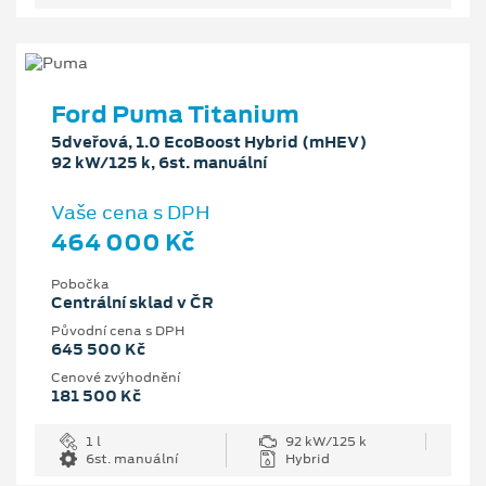
Ford Puma Titanium
5dveřová, 1.0 EcoBoost Hybrid (mHEV)
92 kW/125 k, 6st. manuální
Vaše cena s DPH
464 000 Kč
Pobočka
Centrální sklad v ČR
Původní cena s DPH
645 500 Kč
Cenové zvýhodnění
181 500 Kč
1 l
92 kW/125 k
6st. manuální
Hybrid