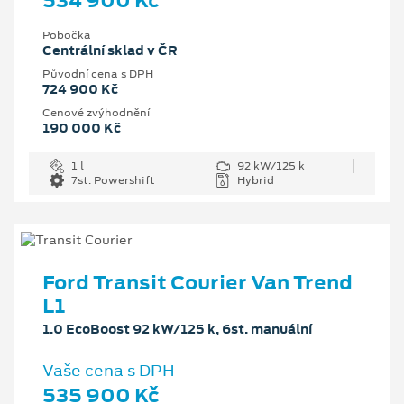
534 900 Kč
Pobočka
Centrální sklad v ČR
Původní cena s DPH
724 900 Kč
Cenové zvýhodnění
190 000 Kč
1 l
92 kW/125 k
7st. Powershift
Hybrid
Ford Transit Courier Van Trend
L1
1.0 EcoBoost 92 kW/125 k, 6st. manuální
Vaše cena s DPH
535 900 Kč