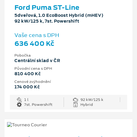
Ford Puma ST-Line
5dveřová, 1.0 EcoBoost Hybrid (mHEV)
92 kW/125 k, 7st. Powershift
Vaše cena s DPH
636 400 Kč
Pobočka
Centrální sklad v ČR
Původní cena s DPH
810 400 Kč
Cenové zvýhodnění
174 000 Kč
1 l
92 kW/125 k
7st. Powershift
Hybrid