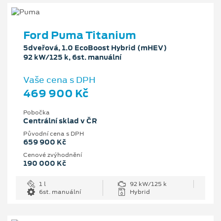
Ford Puma Titanium
5dveřová, 1.0 EcoBoost Hybrid (mHEV)
92 kW/125 k, 6st. manuální
Vaše cena s DPH
469 900 Kč
Pobočka
Centrální sklad v ČR
Původní cena s DPH
659 900 Kč
Cenové zvýhodnění
190 000 Kč
1 l
92 kW/125 k
6st. manuální
Hybrid