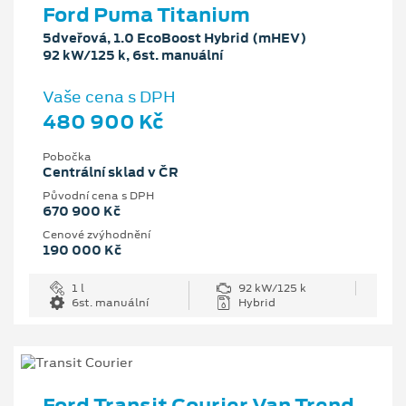
Ford Puma Titanium
5dveřová, 1.0 EcoBoost Hybrid (mHEV)
92 kW/125 k, 6st. manuální
Vaše cena s DPH
480 900 Kč
Pobočka
Centrální sklad v ČR
Původní cena s DPH
670 900 Kč
Cenové zvýhodnění
190 000 Kč
1 l
92 kW/125 k
6st. manuální
Hybrid
Ford Transit Courier Van Trend