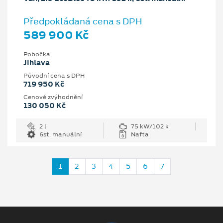
Předpokládaná cena s DPH
589 900 Kč
Pobočka
Jihlava
Původní cena s DPH
719 950 Kč
Cenové zvýhodnění
130 050 Kč
2 l
75 kW/102 k
6st. manuální
Nafta
1
2
3
4
5
6
7