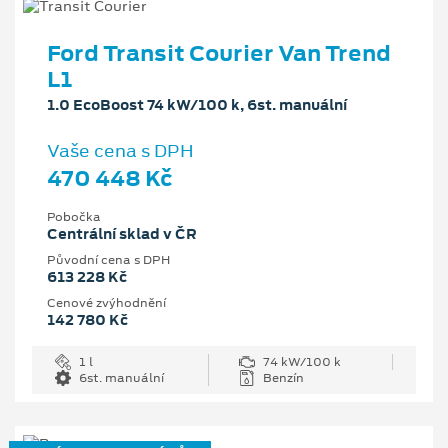
Ford Transit Courier Van Trend
L1
1.0 EcoBoost 74 kW/100 k, 6st. manuální
Vaše cena s DPH
470 448 Kč
Pobočka
Centrální sklad v ČR
Původní cena s DPH
613 228 Kč
Cenové zvýhodnění
142 780 Kč
1 l
74 kW/100 k
6st. manuální
Benzín