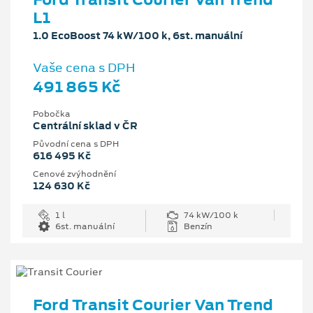
L1
1.0 EcoBoost 74 kW/100 k, 6st. manuální
Vaše cena s DPH
491 865 Kč
Pobočka
Centrální sklad v ČR
Původní cena s DPH
616 495 Kč
Cenové zvýhodnění
124 630 Kč
1 l
74 kW/100 k
6st. manuální
Benzín
Ford Transit Courier Van Trend