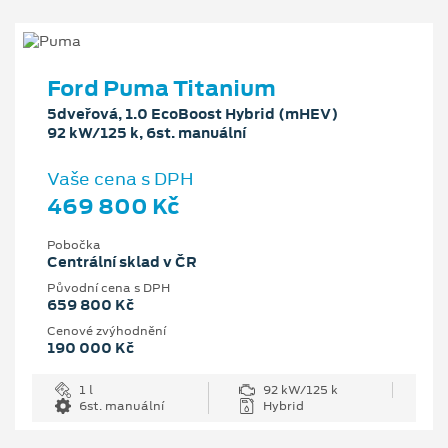
Ford Puma Titanium
5dveřová, 1.0 EcoBoost Hybrid (mHEV)
92 kW/125 k, 6st. manuální
Vaše cena s DPH
469 800 Kč
Pobočka
Centrální sklad v ČR
Původní cena s DPH
659 800 Kč
Cenové zvýhodnění
190 000 Kč
1 l
92 kW/125 k
6st. manuální
Hybrid