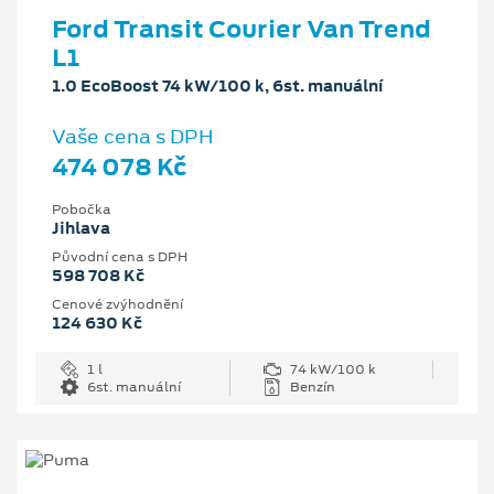
Ford Transit Courier Van Trend
L1
1.0 EcoBoost 74 kW/100 k, 6st. manuální
Vaše cena s DPH
474 078 Kč
Pobočka
Jihlava
Původní cena s DPH
598 708 Kč
Cenové zvýhodnění
124 630 Kč
1 l
74 kW/100 k
6st. manuální
Benzín