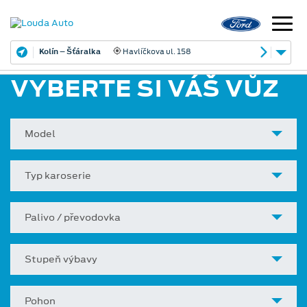
Kolín – Šťáralka
Havlíčkova ul. 158
VYBERTE SI VÁŠ VŮZ
Model
Typ karoserie
Palivo / převodovka
Stupeň výbavy
Pohon