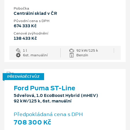
Pobočka
Centrální sklad v ČR
Původní cena s DPH
674 333 Kč
Cenové zvýhodnění
138 433 Kč
1 l
92 kW/125 k
6st. manuální
Benzín
PŘEDVÁDĚCÍ VŮZ
Ford Puma ST-Line
5dveřová, 1.0 EcoBoost Hybrid (mHEV)
92 kW/125 k, 6st. manuální
Předpokládaná cena s DPH
708 300 Kč