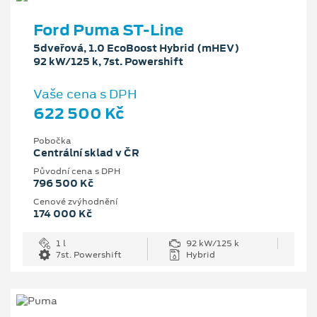
Ford Puma ST-Line
5dveřová, 1.0 EcoBoost Hybrid (mHEV)
92 kW/125 k, 7st. Powershift
Vaše cena s DPH
622 500 Kč
Pobočka
Centrální sklad v ČR
Původní cena s DPH
796 500 Kč
Cenové zvýhodnění
174 000 Kč
1 l
92 kW/125 k
7st. Powershift
Hybrid