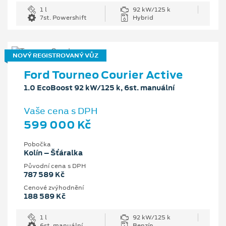
1 l
92 kW/125 k
7st. Powershift
Hybrid
NOVÝ REGISTROVANÝ VŮZ
Ford Tourneo Courier Active
1.0 EcoBoost 92 kW/125 k, 6st. manuální
Vaše cena s DPH
599 000 Kč
Pobočka
Kolín – Šťáralka
Původní cena s DPH
787 589 Kč
Cenové zvýhodnění
188 589 Kč
1 l
92 kW/125 k
6st. manuální
Benzín