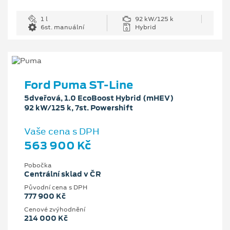
1 l
92 kW/125 k
6st. manuální
Hybrid
Ford Puma ST-Line
5dveřová, 1.0 EcoBoost Hybrid (mHEV)
92 kW/125 k, 7st. Powershift
Vaše cena s DPH
563 900 Kč
Pobočka
Centrální sklad v ČR
Původní cena s DPH
777 900 Kč
Cenové zvýhodnění
214 000 Kč