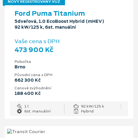
NOVÝ REGISTROVANÝ VŮZ
Ford Puma Titanium
5dveřová, 1.0 EcoBoost Hybrid (mHEV)
92 kW/125 k, 6st. manuální
Vaše cena s DPH
473 900 Kč
Pobočka
Brno
Původní cena s DPH
662 300 Kč
Cenové zvýhodnění
188 400 Kč
1 l
92 kW/125 k
6st. manuální
Hybrid