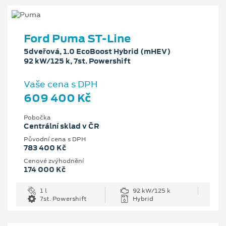
Ford Puma ST-Line
5dveřová, 1.0 EcoBoost Hybrid (mHEV)
92 kW/125 k, 7st. Powershift
Vaše cena s DPH
609 400 Kč
Pobočka
Centrální sklad v ČR
Původní cena s DPH
783 400 Kč
Cenové zvýhodnění
174 000 Kč
1 l
92 kW/125 k
7st. Powershift
Hybrid