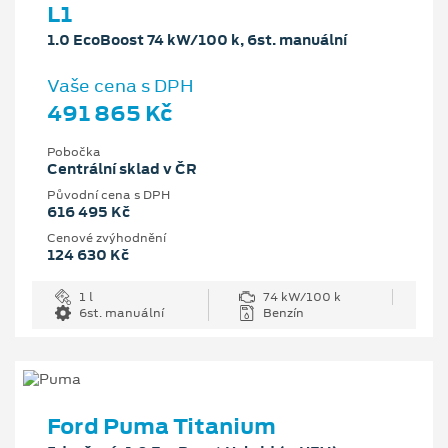
L1
1.0 EcoBoost 74 kW/100 k, 6st. manuální
Vaše cena s DPH
491 865 Kč
Pobočka
Centrální sklad v ČR
Původní cena s DPH
616 495 Kč
Cenové zvýhodnění
124 630 Kč
1 l
74 kW/100 k
6st. manuální
Benzín
Ford Puma Titanium