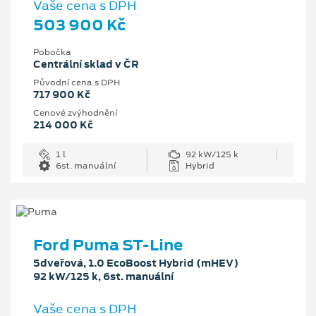
Vaše cena s DPH
503 900 Kč
Pobočka
Centrální sklad v ČR
Původní cena s DPH
717 900 Kč
Cenové zvýhodnění
214 000 Kč
1 l
92 kW/125 k
6st. manuální
Hybrid
Ford Puma ST-Line
5dveřová, 1.0 EcoBoost Hybrid (mHEV)
92 kW/125 k, 6st. manuální
Vaše cena s DPH