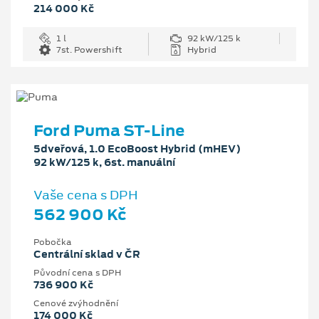
214 000 Kč
1 l
92 kW/125 k
7st. Powershift
Hybrid
Ford Puma ST-Line
5dveřová, 1.0 EcoBoost Hybrid (mHEV)
92 kW/125 k, 6st. manuální
Vaše cena s DPH
562 900 Kč
Pobočka
Centrální sklad v ČR
Původní cena s DPH
736 900 Kč
Cenové zvýhodnění
174 000 Kč