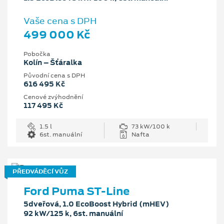
Vaše cena s DPH
499 000 Kč
Pobočka
Kolín – Šťáralka
Původní cena s DPH
616 495 Kč
Cenové zvýhodnění
117 495 Kč
1.5 l
73 kW/100 k
6st. manuální
Nafta
PŘEDVÁDĚCÍ VŮZ
Ford Puma ST-Line
5dveřová, 1.0 EcoBoost Hybrid (mHEV)
92 kW/125 k, 6st. manuální