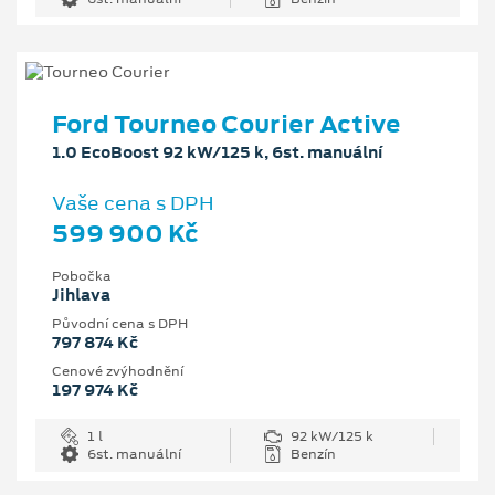
Ford Tourneo Courier Active
1.0 EcoBoost 92 kW/125 k, 6st. manuální
Vaše cena s DPH
599 900 Kč
Pobočka
Jihlava
Původní cena s DPH
797 874 Kč
Cenové zvýhodnění
197 974 Kč
1 l
92 kW/125 k
6st. manuální
Benzín