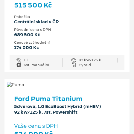
515 500 Kč
Pobočka
Centrální sklad v ČR
Původní cena s DPH
689 500 Kč
Cenové zvýhodnění
174 000 Kč
1 l
92 kW/125 k
6st. manuální
Hybrid
Ford Puma Titanium
5dveřová, 1.0 EcoBoost Hybrid (mHEV)
92 kW/125 k, 7st. Powershift
Vaše cena s DPH