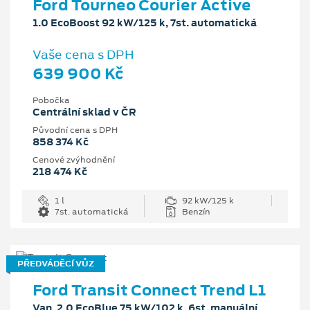
Ford Tourneo Courier Active
1.0 EcoBoost 92 kW/125 k, 7st. automatická
Vaše cena s DPH
639 900 Kč
Pobočka
Centrální sklad v ČR
Původní cena s DPH
858 374 Kč
Cenové zvýhodnění
218 474 Kč
1 l
92 kW/125 k
7st. automatická
Benzín
PŘEDVÁDĚCÍ VŮZ
Ford Transit Connect Trend L1
Van, 2.0 EcoBlue 75 kW/102 k, 6st. manuální