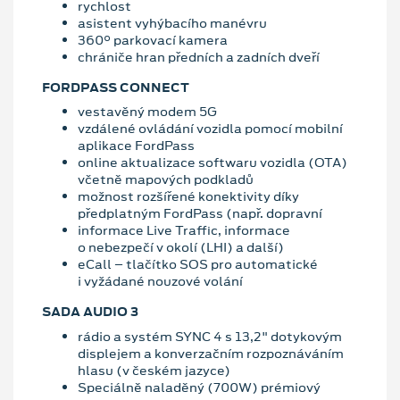
rychlost
asistent vyhýbacího manévru
360° parkovací kamera
chrániče hran předních a zadních dveří
FORDPASS CONNECT
vestavěný modem 5G
vzdálené ovládání vozidla pomocí mobilní
aplikace FordPass
online aktualizace softwaru vozidla (OTA)
včetně mapových podkladů
možnost rozšířené konektivity díky
předplatným FordPass (např. dopravní
informace Live Traffic, informace
o nebezpečí v okolí (LHI) a další)
eCall – tlačítko SOS pro automatické
i vyžádané nouzové volání
SADA AUDIO 3
rádio a systém SYNC 4 s 13,2" dotykovým
displejem a konverzačním rozpoznáváním
hlasu (v českém jazyce)
Speciálně naladěný (700W) prémiový