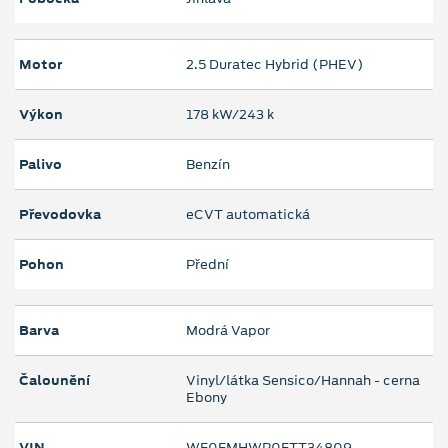
Motor
2.5 Duratec Hybrid (PHEV)
Výkon
178 kW/243 k
Palivo
Benzín
Převodovka
eCVT automatická
Pohon
Přední
Barva
Modrá Vapor
Čalounění
Vinyl/látka Sensico/Hannah - cerna
Ebony
VIN
WF0FMHWP0FTT34809