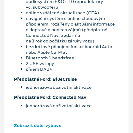
audiosystém B&O s 10 reproduktory
vč. subwooferu
online vzdálené aktualizace (OTA)
navigační systém s online cloudovým
připojením, rozšířený o aktuální informace
o dopravě a bodech zájmů (předplatné
Connected Nav je zdarma
na 1 rok od počátku záruky vozu)
bezdrátové připojení funkcí Android Auto
nebo Apple CarPlay
Bluetooth® handsfree
2 USB vstupy
příjem DAB+
Předplatné Ford: BlueCruise
jednorázová doživotní aktivace
Předplatné Ford: Connected Nav
jednorázová doživotní aktivace
Zobrazit další výbavu