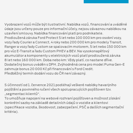
Vyobrazení vozů může být ilustrativní. Nabídka vozů, financování a uváděné
údaje jsou určeny pouze pro informační účely, nejsou závaznou nabídkou na
uzavření smlouvy. Nabídka financování platí pro podnikatele.
Prodloužená záruka Ford Protect 5 let nebo 100 000 km pro osobní vozy,
vozy řady Courier a Connect, 4 roky nebo 200 000 km pro modely Transit,
Ranger a vozy řady Custom se spalovacím motorem, 5 let nebo 150 000 km
pro vůz E-Transit a řadu Custom PHEV a BEV. Na vysokonapěťový
akumulátor a komponenty u elektrických vozů platí prodloužená záruka
8 let nebo 160 000 km. Doba nebo km: Vždy platí, co nastane dříve.
Dodatečný bonus uváděn s DPH. Zvýhodněná cena pro model Puma Gen⁠-⁠E
zahrnuje bonus 20 000 Kč při financování s Ford Credit.
Předběžný termín dodání vozu do ČR není závazný.
S účinností od 1. července 2021 podléhají veškeré nabídky havarijního
pojištění a povinného ručení všech spolupracujících pojišťoven tzv.
„segmentaci klientů“.
To umožňuje napojení na webové rozhraní pojišťoven a možnost získání
konkrétní sazby na základě detailních údajů o vozidle a klientovi
(specifikace vozidla, škodovost, zabezpečení, PSČ a dalších segmentační
kritéria).