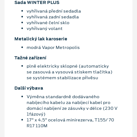
Sada WINTER PLUS
vyhřívaná přední sedadla
vyhřívaná zadní sedadla
vyhřívané čelní sklo
vyhřívaný volant
Metalický lak karoserie
modrá Vapor Metropolis
Tažné zařízení
plně elektricky sklopné (automaticky
se zasouvá a vysouvá stiskem tlačítka)
se systémem stabilizace přívěsu
Další výbava
Výměna standardně dodávaného
nabíjecího kabelu za nabíjecí kabel pro
domácí nabíjení ze zásuvky v délce (230 V
1fázový)
17" x 4.5" ocelová minirezerva, T155/ 70
R17 110M