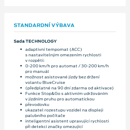
STANDARDNÍ VÝBAVA
Sada TECHNOLOGY
adaptivní tempomat (ACC)
s nastavitelným omezením rychlosti
v rozpětí:
0-200 km/h pro automat / 30-200 km/h
pro manuál
možnost asistované jízdy bez držení
volantu BlueCruise
(předplatné na 90 dní zdarma od aktivace)
Funkce Stop&Go s aktivním udržováním
v jízdním pruhu pro automatickou
převodovku
ukazatel rozestupu vozidel na displeji
palubního počítače
inteligentní asistent upravující rychlosti
při detekci značky omezující