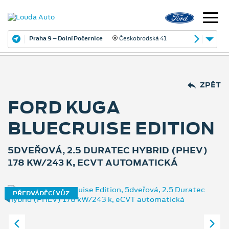
Praha 9 – Dolní Počernice
Českobrodská 41
ZPĚT
FORD KUGA
BLUECRUISE EDITION
5DVEŘOVÁ, 2.5 DURATEC HYBRID (PHEV)
178 KW/243 K, ECVT AUTOMATICKÁ
PŘEDVÁDĚCÍ VŮZ