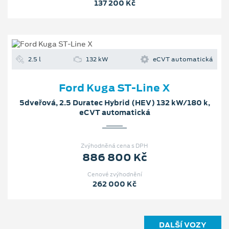
137 200 Kč
2.5 l
132 kW
eCVT automatická
Ford Kuga ST-Line X
5dveřová, 2.5 Duratec Hybrid (HEV) 132 kW/180 k,
eCVT automatická
Zvýhodněná cena s DPH
886 800 Kč
Cenové zvýhodnění
262 000 Kč
DALŠÍ VOZY