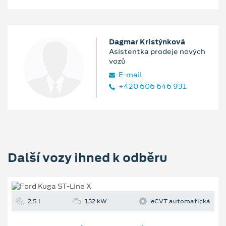
Dagmar Kristýnková
Asistentka prodeje nových
vozů
E‑mail
+420 606 646 931
Další vozy ihned k odběru
2.5 l
132 kW
eCVT automatická