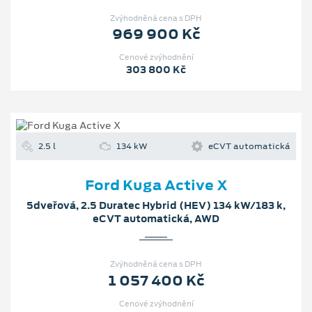
Zvýhodněná cena s DPH
969 900 Kč
Cenové zvýhodnění
303 800 Kč
2.5 l
134 kW
eCVT automatická
Ford Kuga Active X
5dveřová, 2.5 Duratec Hybrid (HEV) 134 kW/183 k,
eCVT automatická, AWD
Zvýhodněná cena s DPH
1 057 400 Kč
Cenové zvýhodnění