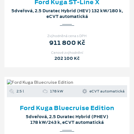
Ford Kuga ST-Line X
5dveřová, 2.5 Duratec Hybrid (HEV) 132 kW/180 k,
eCVT automatická
Zvýhodněná cena s DPH
911 800 Kč
Cenové zvýhodnění
202 100 Kč
2.5 l
178 kW
eCVT automatická
Ford Kuga Bluecruise Edition
5dveřová, 2.5 Duratec Hybrid (PHEV)
178 kW/243 k, eCVT automatická