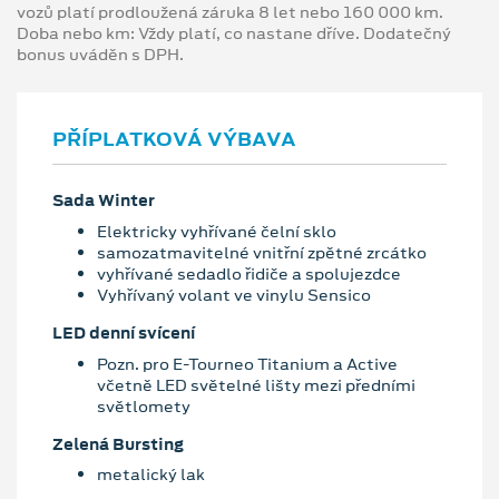
vozů platí prodloužená záruka 8 let nebo 160 000 km.
Doba nebo km: Vždy platí, co nastane dříve. Dodatečný
bonus uváděn s DPH.
PŘÍPLATKOVÁ VÝBAVA
Sada Winter
Elektricky vyhřívané čelní sklo
samozatmavitelné vnitřní zpětné zrcátko
vyhřívané sedadlo řidiče a spolujezdce
Vyhřívaný volant ve vinylu Sensico
LED denní svícení
Pozn. pro E-Tourneo Titanium a Active
včetně LED světelné lišty mezi předními
světlomety
Zelená Bursting
metalický lak