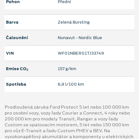
Pohon
Přední
Barva
Zelená Bursting
Čalounění
Nunavut - Nordic Blue
VIN
WF01NBER01TJ33749
Emise CO
157 g/km
2
Spotřeba
6,9 l/100 km
Prodloužená záruka Ford Protect 5 let nebo 100 000 km
pro osobní vozy, vozy řady Courier a Connect, 4 roky nebo
200 000 km pro modely Transit, Ranger a vozy řady
Custom se spalovacím motorem, 5 let nebo 150 000 km
pro vůz E-Transit a řadu Custom PHEV a BEV. Na
vysokonapěťový akumulátor a komponenty u elektrických