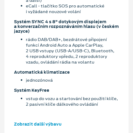
a další)
eCall - tlačítko SOS pro automatické
i vyžádané nouzové volání
Systém SYNC 4 s 8" dotykovým displejem
a konverzačním rozpoznáváním hlasu (v českém
jazyce)
rádio DAB/DAB+, bezdrátové připojení
funkcí Android Auto a Apple CarPlay,
2 USB vstupy (USB-A/USB-C), Bluetooth,
4 reproduktory vpředu, 2 reproduktory
vzadu, ovládání rádia na volantu
Automatická klimatizace
jednozónová
Systém KeyFree
vstup do vozu a startování bez použití klíče,
2 pasivní klíče dálkového ovládání
Zobrazit další výbavu