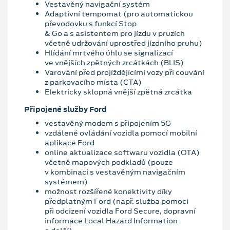
Vestavěný navigační systém
Adaptivní tempomat (pro automatickou
převodovku s funkcí Stop
& Go a s asistentem pro jízdu v pruzích
včetně udržování uprostřed jízdního pruhu)
Hlídání mrtvého úhlu se signalizací
ve vnějších zpětných zrcátkách (BLIS)
Varování před projíždějícími vozy při couvání
z parkovacího místa (CTA)
Elektricky sklopná vnější zpětná zrcátka
Připojené služby Ford
vestavěný modem s připojením 5G
vzdálené ovládání vozidla pomocí mobilní
aplikace Ford
online aktualizace softwaru vozidla (OTA)
včetně mapových podkladů (pouze
v kombinaci s vestavěným navigačním
systémem)
možnost rozšířené konektivity díky
předplatným Ford (např. služba pomoci
při odcizení vozidla Ford Secure, dopravní
informace Local Hazard Information