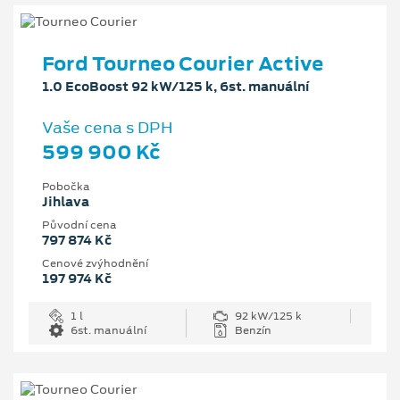
Ford Tourneo Courier Active
1.0 EcoBoost 92 kW/125 k, 6st. manuální
Vaše cena s DPH
599 900 Kč
Pobočka
Jihlava
Původní cena
797 874 Kč
Cenové zvýhodnění
197 974 Kč
1 l
92 kW/125 k
6st. manuální
Benzín