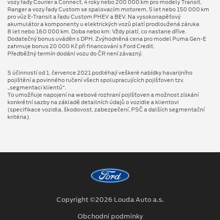
vozy řady Courier a Connect, 4 roky nebo 200 000 km pro modely Transit,
Ranger a vozy řady Custom se spalovacím motorem, 5 let nebo 150 000 km
pro vůz E-Transit a řadu Custom PHEV a BEV. Na vysokonapěťový
akumulátor a komponenty u elektrických vozů platí prodloužená záruka
8 let nebo 160 000 km. Doba nebo km: Vždy platí, co nastane dříve.
Dodatečný bonus uváděn s DPH. Zvýhodněná cena pro model Puma Gen⁠-⁠E
zahrnuje bonus 20 000 Kč při financování s Ford Credit.
Předběžný termín dodání vozu do ČR není závazný.
S účinností od 1. července 2021 podléhají veškeré nabídky havarijního
pojištění a povinného ručení všech spolupracujících pojišťoven tzv.
„segmentaci klientů“.
To umožňuje napojení na webové rozhraní pojišťoven a možnost získání
konkrétní sazby na základě detailních údajů o vozidle a klientovi
(specifikace vozidla, škodovost, zabezpečení, PSČ a dalších segmentační
kritéria).
Copyright ©2026 Louda Auto a.s.
Obchodní podmínky