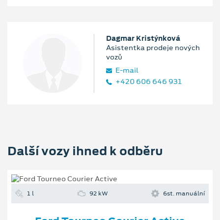
Dagmar Kristýnková
Asistentka prodeje nových
vozů
E‑mail
+420 606 646 931
Další vozy ihned k odběru
1 l
92 kW
6st. manuální