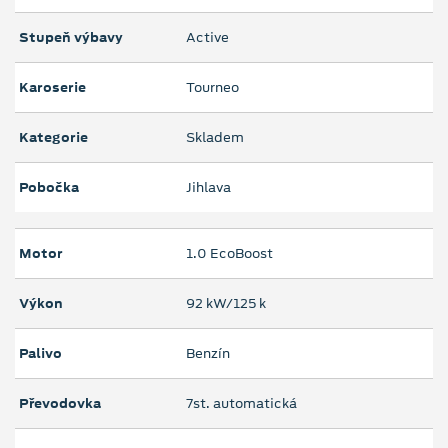
Stupeň výbavy
Active
Karoserie
Tourneo
Kategorie
Skladem
Pobočka
Jihlava
Motor
1.0 EcoBoost
Výkon
92 kW/125 k
Palivo
Benzín
Převodovka
7st. automatická