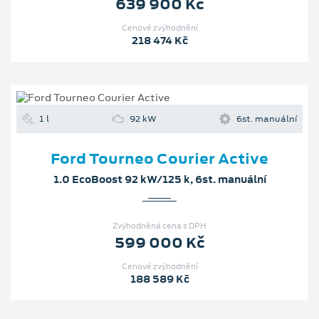
639 900 Kč
Cenové zvýhodnění
218 474 Kč
1 l
92 kW
6st. manuální
Ford Tourneo Courier Active
1.0 EcoBoost 92 kW/125 k, 6st. manuální
Zvýhodněná cena s DPH
599 000 Kč
Cenové zvýhodnění
188 589 Kč