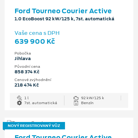
Ford Tourneo Courier Active
1.0 EcoBoost 92 kW/125 k, 7st. automatická
Vaše cena s DPH
639 900 Kč
Pobočka
Jihlava
Původní cena
858 374 Kč
Cenové zvýhodnění
218 474 Kč
1 l
92 kW/125 k
7st. automatická
Benzín
NOVÝ REGISTROVANÝ VŮZ
Ford Tourneo Courier Active