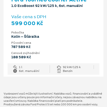
1.0 EcoBoost 92 kW/125 k, 6st. manuální
Vaše cena s DPH
599 000 Kč
Pobočka
Kolín – Šťáralka
Původní cena
787 589 Kč
Cenové zvýhodnění
188 589 Kč
1 l
92 kW/125 k
6st. manuální
Benzín
Vyobrazení vozů může být ilustrativní. Nabídka vozů, financování a uváděné
údaje jsou určeny pouze pro informační účely, nejsou závaznou nabídkou na
uzavření smlouvy. Nabídka financování platí pro podnikatele.
Prodloužená záruka Ford Protect 5 let nebo 100 000 km pro osobní vozy,