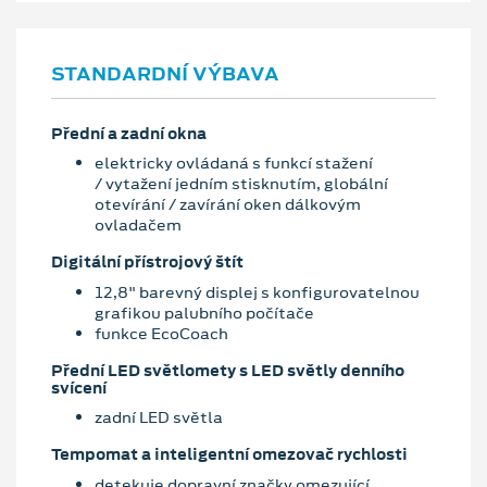
STANDARDNÍ VÝBAVA
Přední a zadní okna
elektricky ovládaná s funkcí stažení
/ vytažení jedním stisknutím, globální
otevírání / zavírání oken dálkovým
ovladačem
Digitální přístrojový štít
12,8" barevný displej s konfigurovatelnou
grafikou palubního počítače
funkce EcoCoach
Přední LED světlomety s LED světly denního
svícení
zadní LED světla
Tempomat a inteligentní omezovač rychlosti
detekuje dopravní značky omezující