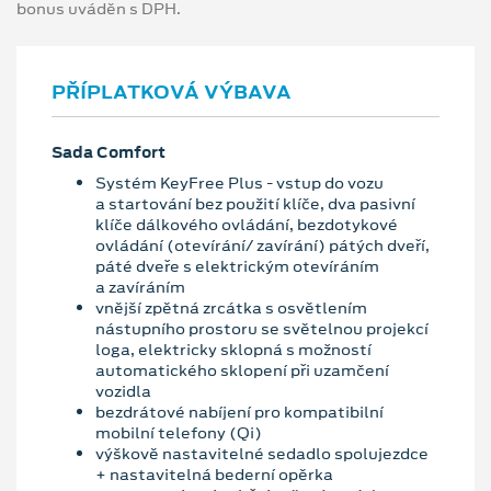
bonus uváděn s DPH.
PŘÍPLATKOVÁ VÝBAVA
Sada Comfort
Systém KeyFree Plus - vstup do vozu
a startování bez použití klíče, dva pasivní
klíče dálkového ovládání, bezdotykové
ovládání (otevírání/ zavírání) pátých dveří,
páté dveře s elektrickým otevíráním
a zavíráním
vnější zpětná zrcátka s osvětlením
nástupního prostoru se světelnou projekcí
loga, elektricky sklopná s možností
automatického sklopení při uzamčení
vozidla
bezdrátové nabíjení pro kompatibilní
mobilní telefony (Qi)
výškově nastavitelné sedadlo spolujezdce
+ nastavitelná bederní opěrka