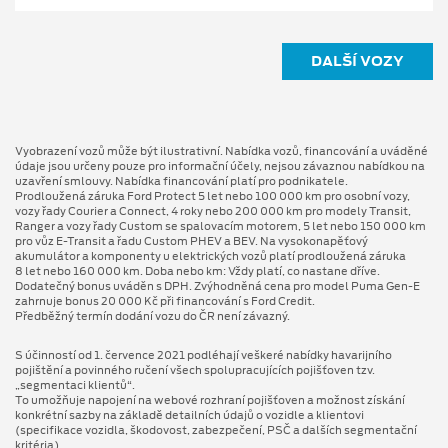
DALŠÍ VOZY
Vyobrazení vozů může být ilustrativní. Nabídka vozů, financování a uváděné
údaje jsou určeny pouze pro informační účely, nejsou závaznou nabídkou na
uzavření smlouvy. Nabídka financování platí pro podnikatele.
Prodloužená záruka Ford Protect 5 let nebo 100 000 km pro osobní vozy,
vozy řady Courier a Connect, 4 roky nebo 200 000 km pro modely Transit,
Ranger a vozy řady Custom se spalovacím motorem, 5 let nebo 150 000 km
pro vůz E-Transit a řadu Custom PHEV a BEV. Na vysokonapěťový
akumulátor a komponenty u elektrických vozů platí prodloužená záruka
8 let nebo 160 000 km. Doba nebo km: Vždy platí, co nastane dříve.
Dodatečný bonus uváděn s DPH. Zvýhodněná cena pro model Puma Gen⁠-⁠E
zahrnuje bonus 20 000 Kč při financování s Ford Credit.
Předběžný termín dodání vozu do ČR není závazný.
S účinností od 1. července 2021 podléhají veškeré nabídky havarijního
pojištění a povinného ručení všech spolupracujících pojišťoven tzv.
„segmentaci klientů“.
To umožňuje napojení na webové rozhraní pojišťoven a možnost získání
konkrétní sazby na základě detailních údajů o vozidle a klientovi
(specifikace vozidla, škodovost, zabezpečení, PSČ a dalších segmentační
kritéria).