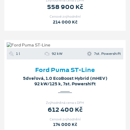
Zvýhodněná cena s DPH
558 900 Kč
Cenové zvýhodnění
214 000 Kč
1 l
92 kW
7st. Powershift
Ford Puma ST-Line
5dveřová, 1.0 EcoBoost Hybrid (mHEV)
92 kW/125 k, 7st. Powershift
Zvýhodněná cena s DPH
612 400 Kč
Cenové zvýhodnění
174 000 Kč