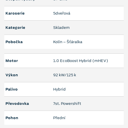
Karoserie
5dveřová
Kategorie
Skladem
Pobočka
Kolín – Šťáralka
Motor
1.0 EcoBoost Hybrid (mHEV)
Výkon
92 kW/125 k
Palivo
Hybrid
Převodovka
7st. Powershift
Pohon
Přední