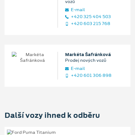
vozů
E‑mail
+420 325 404 503
+420 603 215 768
Markéta Šafránková
Prodej nových vozů
E‑mail
+420 601 306 898
Další vozy ihned k odběru