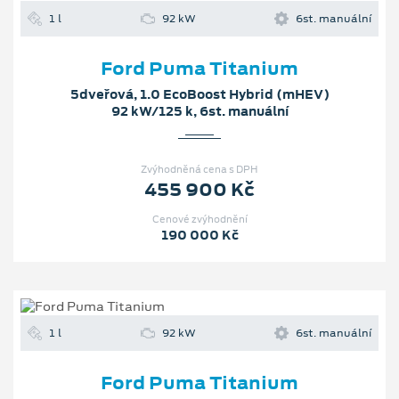
1 l
92 kW
6st. manuální
Ford Puma Titanium
5dveřová, 1.0 EcoBoost Hybrid (mHEV)
92 kW/125 k, 6st. manuální
Zvýhodněná cena s DPH
455 900 Kč
Cenové zvýhodnění
190 000 Kč
1 l
92 kW
6st. manuální
Ford Puma Titanium