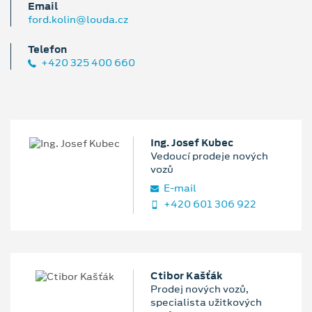
Email
ford.kolin@louda.cz
Telefon
+420 325 400 660
Ing. Josef Kubec
Vedoucí prodeje nových
vozů
E‑mail
+420 601 306 922
Ctibor Kašťák
Prodej nových vozů,
specialista užitkových