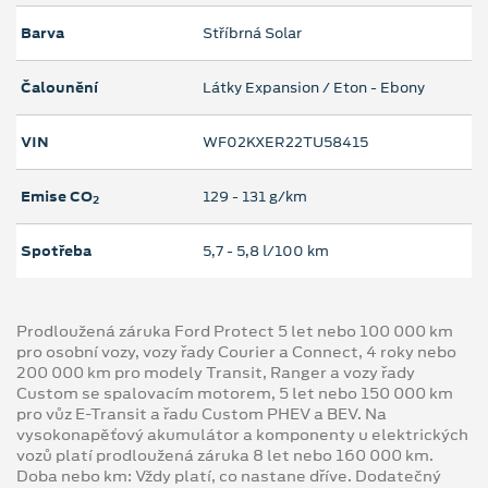
Barva
Stříbrná Solar
Čalounění
Látky Expansion / Eton - Ebony
VIN
WF02KXER22TU58415
Emise CO
129 ‐ 131 g/km
2
Spotřeba
5,7 ‐ 5,8 l/100 km
Prodloužená záruka Ford Protect 5 let nebo 100 000 km
pro osobní vozy, vozy řady Courier a Connect, 4 roky nebo
200 000 km pro modely Transit, Ranger a vozy řady
Custom se spalovacím motorem, 5 let nebo 150 000 km
pro vůz E-Transit a řadu Custom PHEV a BEV. Na
vysokonapěťový akumulátor a komponenty u elektrických
vozů platí prodloužená záruka 8 let nebo 160 000 km.
Doba nebo km: Vždy platí, co nastane dříve. Dodatečný