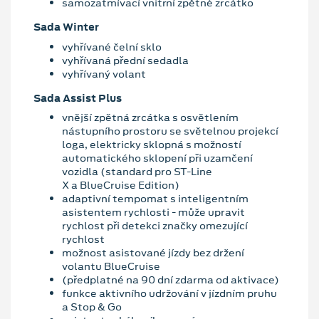
samozatmívací vnitřní zpětné zrcátko
Sada Winter
vyhřívané čelní sklo
vyhřívaná přední sedadla
vyhřívaný volant
Sada Assist Plus
vnější zpětná zrcátka s osvětlením
nástupního prostoru se světelnou projekcí
loga, elektricky sklopná s možností
automatického sklopení při uzamčení
vozidla (standard pro ST-Line
X a BlueCruise Edition)
adaptivní tempomat s inteligentním
asistentem rychlosti - může upravit
rychlost při detekci značky omezující
rychlost
možnost asistované jízdy bez držení
volantu BlueCruise
(předplatné na 90 dní zdarma od aktivace)
funkce aktivního udržování v jízdním pruhu
a Stop & Go