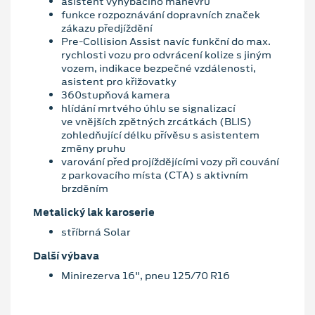
asistent vyhýbacího manévru
funkce rozpoznávání dopravních značek
zákazu předjíždění
Pre-Collision Assist navíc funkční do max.
rychlosti vozu pro odvrácení kolize s jiným
vozem, indikace bezpečné vzdálenosti,
asistent pro křižovatky
360stupňová kamera
hlídání mrtvého úhlu se signalizací
ve vnějších zpětných zrcátkách (BLIS)
zohledňující délku přívěsu s asistentem
změny pruhu
varování před projíždějícími vozy při couvání
z parkovacího místa (CTA) s aktivním
brzděním
Metalický lak karoserie
stříbrná Solar
Další výbava
Minirezerva 16", pneu 125/70 R16