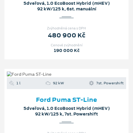
5dveřová, 1.0 EcoBoost Hybrid (mHEV)
92 kW/125 k, 6st. manuální
Zvýhodněná cena s DPH
480 900 Kč
Cenové zvýhodnění
190 000 Kč
1 l
92 kW
7st. Powershift
Ford Puma ST-Line
5dveřová, 1.0 EcoBoost Hybrid (mHEV)
92 kW/125 k, 7st. Powershift