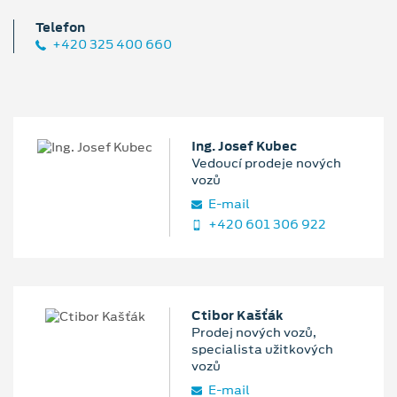
Telefon
+420 325 400 660
Ing. Josef Kubec
Vedoucí prodeje nových
vozů
E‑mail
+420 601 306 922
Ctibor Kašťák
Prodej nových vozů,
specialista užitkových
vozů
E‑mail