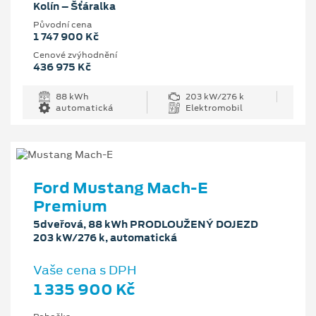
Kolín – Šťáralka
Původní cena
1 747 900 Kč
Cenové zvýhodnění
436 975 Kč
88 kWh
203 kW/276 k
automatická
Elektromobil
Ford Mustang Mach‑E
Premium
5dveřová, 88 kWh PRODLOUŽENÝ DOJEZD
203 kW/276 k, automatická
Vaše cena s DPH
1 335 900 Kč