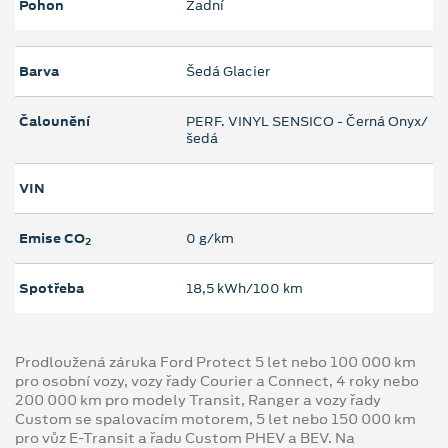
Pohon
Zadní
Barva
Šedá Glacier
Čalounění
PERF. VINYL SENSICO - Černá Onyx/
šedá
VIN
Emise CO
0 g/km
2
Spotřeba
18,5 kWh/100 km
Prodloužená záruka Ford Protect 5 let nebo 100 000 km
pro osobní vozy, vozy řady Courier a Connect, 4 roky nebo
200 000 km pro modely Transit, Ranger a vozy řady
Custom se spalovacím motorem, 5 let nebo 150 000 km
pro vůz E-Transit a řadu Custom PHEV a BEV. Na