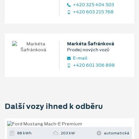
+420 325 404 503
+420 603 215 768
Markéta Šafránková
Prodej nových vozů
E‑mail
+420 601 306 898
Další vozy ihned k odběru
88 kWh
203 kW
automatická