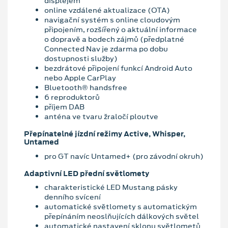
displejem
online vzdálené aktualizace (OTA)
navigační systém s online cloudovým
připojením, rozšířený o aktuální informace
o dopravě a bodech zájmů (předplatné
Connected Nav je zdarma po dobu
dostupnosti služby)
bezdrátové připojení funkcí Android Auto
nebo Apple CarPlay
Bluetooth® handsfree
6 reproduktorů
příjem DAB
anténa ve tvaru žraločí ploutve
Přepínatelné jízdní režimy Active, Whisper,
Untamed
pro GT navíc Untamed+ (pro závodní okruh)
Adaptivní LED přední světlomety
charakteristické LED Mustang pásky
denního svícení
automatické světlomety s automatickým
přepínáním neoslňujících dálkových světel
automatické nastavení sklonu světlometů