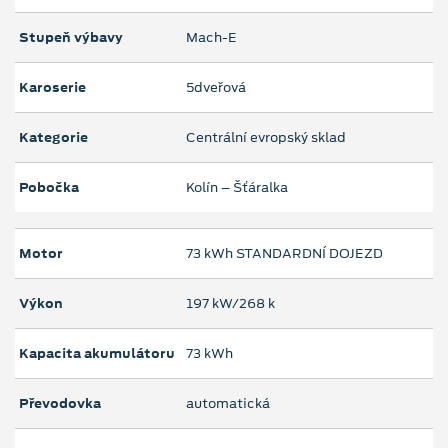
Stupeň výbavy
Mach-E
Karoserie
5dveřová
Kategorie
Centrální evropský sklad
Pobočka
Kolín – Šťáralka
Motor
73 kWh STANDARDNÍ DOJEZD
Výkon
197 kW/268 k
Kapacita akumulátoru
73 kWh
Převodovka
automatická