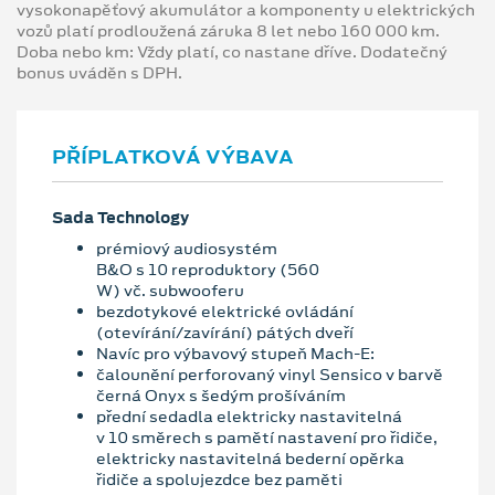
vysokonapěťový akumulátor a komponenty u elektrických
vozů platí prodloužená záruka 8 let nebo 160 000 km.
Doba nebo km: Vždy platí, co nastane dříve. Dodatečný
bonus uváděn s DPH.
PŘÍPLATKOVÁ VÝBAVA
Sada Technology
prémiový audiosystém
B&O s 10 reproduktory (560
W) vč. subwooferu
bezdotykové elektrické ovládání
(otevírání/zavírání) pátých dveří
Navíc pro výbavový stupeň Mach-E:
čalounění perforovaný vinyl Sensico v barvě
černá Onyx s šedým prošíváním
přední sedadla elektricky nastavitelná
v 10 směrech s pamětí nastavení pro řidiče,
elektricky nastavitelná bederní opěrka
řidiče a spolujezdce bez paměti