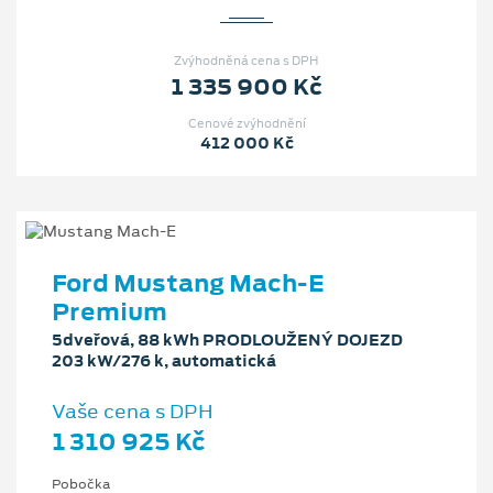
Zvýhodněná cena s DPH
1 335 900 Kč
Cenové zvýhodnění
412 000 Kč
Ford Mustang Mach‑E
Premium
5dveřová, 88 kWh PRODLOUŽENÝ DOJEZD
203 kW/276 k, automatická
Vaše cena s DPH
1 310 925 Kč
Pobočka