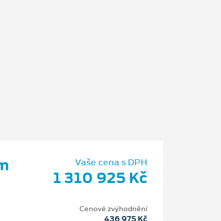
um
Vaše cena s DPH
1 310 925 Kč
Cenové zvýhodnění
436 975 Kč