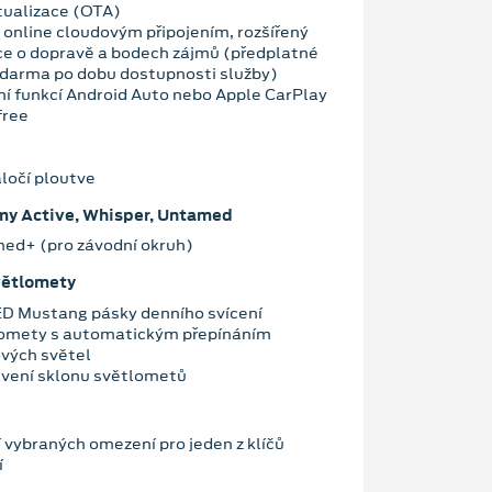
tualizace (OTA)
 online cloudovým připojením, rozšířený
ce o dopravě a bodech zájmů (předplatné
zdarma po dobu dostupnosti služby)
ní funkcí Android Auto nebo Apple CarPlay
free
aločí ploutve
imy Active, Whisper, Untamed
med+ (pro závodní okruh)
větlomety
ED Mustang pásky denního svícení
omety s automatickým přepínáním
ových světel
vení sklonu světlometů
vybraných omezení pro jeden z klíčů
í