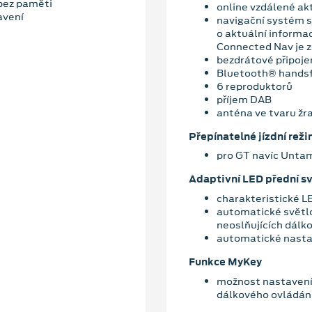
 bez paměti
online vzdálené ak
avení
navigační systém s
o aktuální informa
Connected Nav je 
bezdrátové připoje
Bluetooth® hands
6 reproduktorů
příjem DAB
anténa ve tvaru žr
Přepínatelné jízdní rež
pro GT navíc Unta
Adaptivní LED přední s
charakteristické L
automatické světl
neoslňujících dálk
automatické nasta
Funkce MyKey
možnost nastavení 
dálkového ovládán