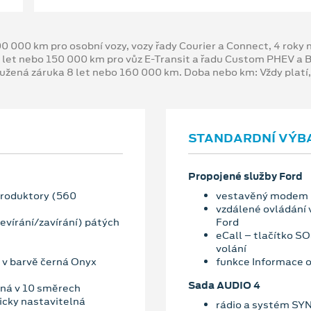
00 000 km pro osobní vozy, vozy řady Courier a Connect, 4 rok
 let nebo 150 000 km pro vůz E-Transit a řadu Custom PHEV a
oužená záruka 8 let nebo 160 000 km. Doba nebo km: Vždy platí
STANDARDNÍ VÝB
Propojené služby Ford
produktory (560
vestavěný modem
vzdálené ovládání 
evírání/zavírání) pátých
Ford
eCall – tlačítko S
volání
 v barvě černá Onyx
funkce Informace o
Sada AUDIO 4
lná v 10 směrech
ricky nastavitelná
rádio a systém SYN