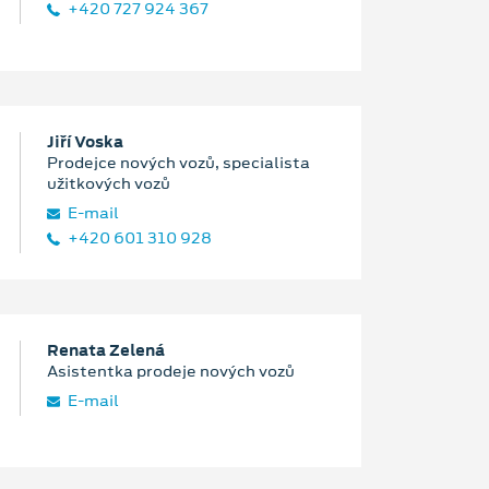
+420 727 924 367
Jiří Voska
Prodejce nových vozů, specialista
užitkových vozů
E‑mail
+420 601 310 928
Renata Zelená
Asistentka prodeje nových vozů
E‑mail