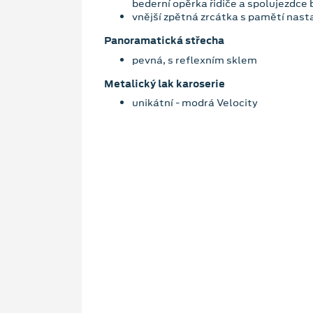
bederní opěrka řidiče a spolujezdce
vnější zpětná zrcátka s pamětí nast
Panoramatická střecha
pevná, s reflexním sklem
Metalický lak karoserie
unikátní - modrá Velocity