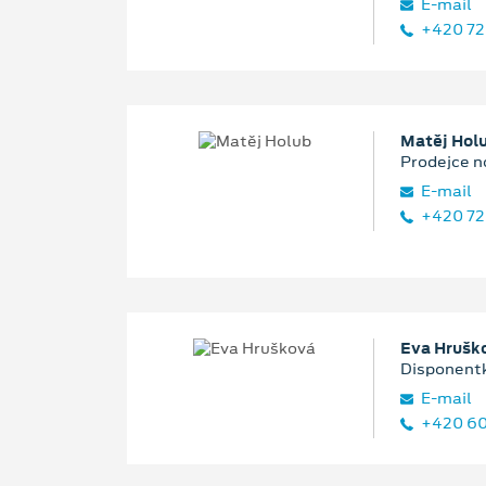
E‑mail
+420 72
Matěj Hol
Prodejce n
E‑mail
+420 72
Eva Hrušk
Disponentk
E‑mail
+420 60