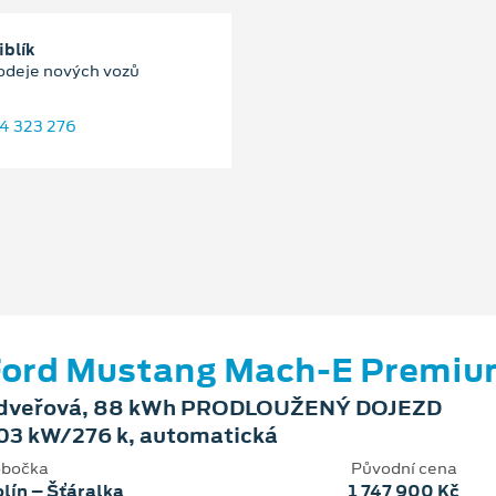
iblík
odeje nových vozů
4 323 276
Ford Mustang Mach‑E Premi
dveřová, 88 kWh PRODLOUŽENÝ DOJEZD
03 kW/276 k, automatická
bočka
Původní cena
lín – Šťáralka
1 747 900 Kč