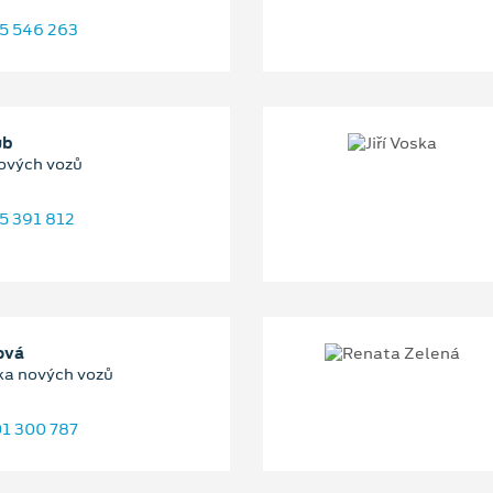
5 546 263
ub
ových vozů
5 391 812
ová
a nových vozů
1 300 787