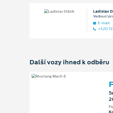
Ladislav D
Vedoucí pr
E‑mail
+420 72
Další vozy ihned k odběru
5
2
Po
Ko