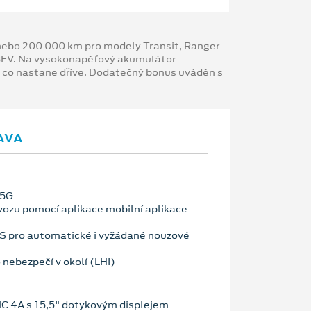
y nebo 200 000 km pro modely Transit, Ranger
 BEV. Na vysokonapěťový akumulátor
, co nastane dříve. Dodatečný bonus uváděn s
AVA
 5G
vozu pomocí aplikace mobilní aplikace
OS pro automatické i vyžádané nouzové
 nebezpečí v okolí (LHI)
C 4A s 15,5" dotykovým displejem