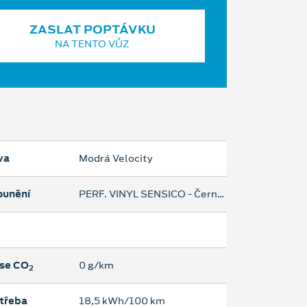
ZASLAT POPTÁVKU
NA TENTO VŮZ
va
Modrá Velocity
ounění
PERF. VINYL SENSICO - Černá Onyx/šedá
se CO
0 g/km
2
třeba
18,5 kWh/100 km