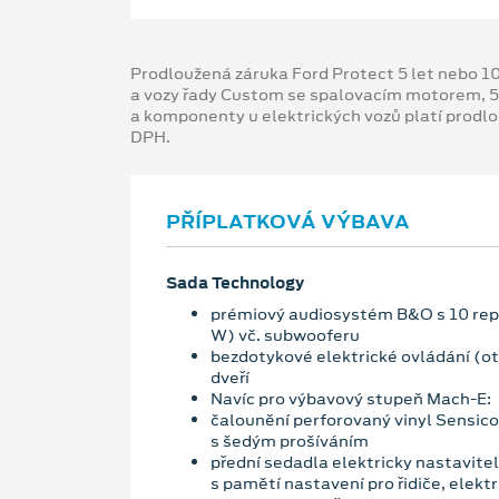
Prodloužená záruka Ford Protect 5 let nebo 1
a vozy řady Custom se spalovacím motorem, 5
a komponenty u elektrických vozů platí prodl
DPH.
PŘÍPLATKOVÁ VÝBAVA
Sada Technology
prémiový audiosystém B&O s 10 re
W) vč. subwooferu
bezdotykové elektrické ovládání (ot
dveří
Navíc pro výbavový stupeň Mach-E:
čalounění perforovaný vinyl Sensico
s šedým prošíváním
přední sedadla elektricky nastavite
s pamětí nastavení pro řidiče, elekt