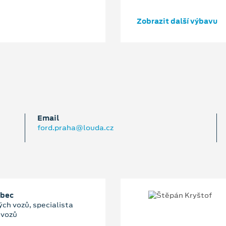
Zobrazit další výbavu
Email
ford.praha@louda.cz
abec
ch vozů, specialista
 vozů