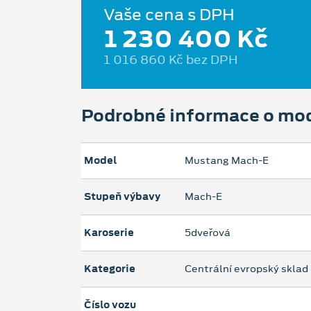
Vaše cena s DPH
1 230 400 Kč
1 016 860 Kč bez DPH
Podrobné informace o mo
Model
Mustang Mach‑E
Stupeň výbavy
Mach-E
Karoserie
5dveřová
Kategorie
Centrální evropský sklad
Číslo vozu