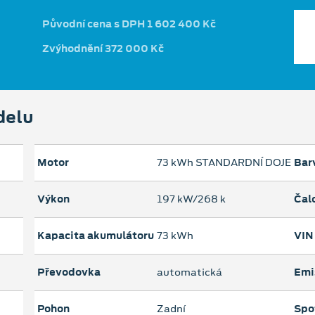
Původní cena s DPH 1 602 400 Kč
Zvýhodnění 372 000 Kč
delu
Motor
73 kWh STANDARDNÍ DOJEZD
Bar
Výkon
197 kW/268 k
Čal
Kapacita akumulátoru
73 kWh
VIN
Převodovka
automatická
Emi
Pohon
Zadní
Spo