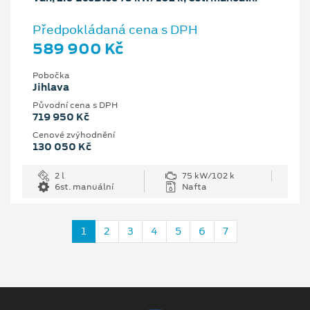
Předpokládaná cena s DPH
589 900 Kč
Pobočka
Jihlava
Původní cena s DPH
719 950 Kč
Cenové zvýhodnění
130 050 Kč
2 l
75 kW/102 k
6st. manuální
Nafta
1
2
3
4
5
6
7