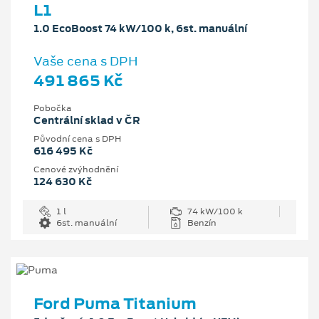
L1
1.0 EcoBoost 74 kW/100 k, 6st. manuální
Vaše cena s DPH
491 865 Kč
Pobočka
Centrální sklad v ČR
Původní cena s DPH
616 495 Kč
Cenové zvýhodnění
124 630 Kč
1 l
74 kW/100 k
6st. manuální
Benzín
Ford Puma Titanium