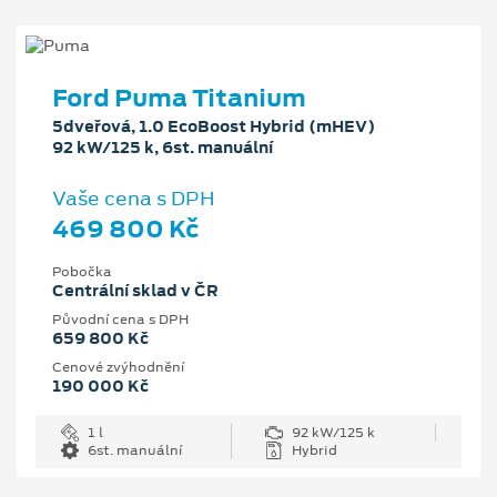
Ford Puma Titanium
5dveřová, 1.0 EcoBoost Hybrid (mHEV)
92 kW/125 k, 6st. manuální
Vaše cena s DPH
469 800 Kč
Pobočka
Centrální sklad v ČR
Původní cena s DPH
659 800 Kč
Cenové zvýhodnění
190 000 Kč
1 l
92 kW/125 k
6st. manuální
Hybrid