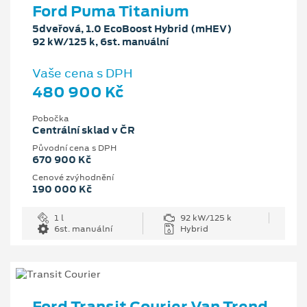
Ford Puma Titanium
5dveřová, 1.0 EcoBoost Hybrid (mHEV)
92 kW/125 k, 6st. manuální
Vaše cena s DPH
480 900 Kč
Pobočka
Centrální sklad v ČR
Původní cena s DPH
670 900 Kč
Cenové zvýhodnění
190 000 Kč
1 l
92 kW/125 k
6st. manuální
Hybrid
Ford Transit Courier Van Trend