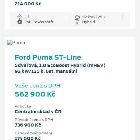
214 000 Kč
1 l
92 kW/125 k
7st. Powershift
Hybrid
Ford Puma ST-Line
5dveřová, 1.0 EcoBoost Hybrid (mHEV)
92 kW/125 k, 6st. manuální
Vaše cena s DPH
562 900 Kč
Pobočka
Centrální sklad v ČR
Původní cena s DPH
736 900 Kč
Cenové zvýhodnění
174 000 Kč