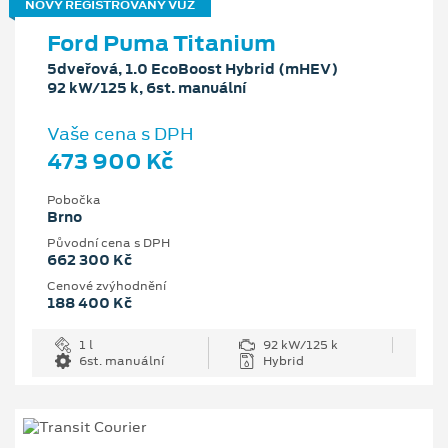
NOVÝ REGISTROVANÝ VŮZ
Ford Puma Titanium
5dveřová, 1.0 EcoBoost Hybrid (mHEV)
92 kW/125 k, 6st. manuální
Vaše cena s DPH
473 900 Kč
Pobočka
Brno
Původní cena s DPH
662 300 Kč
Cenové zvýhodnění
188 400 Kč
1 l
92 kW/125 k
6st. manuální
Hybrid