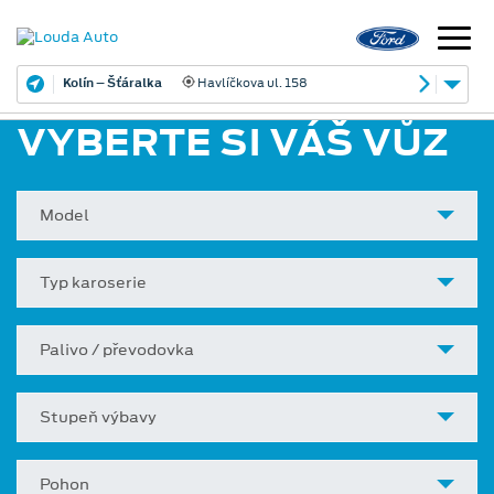
Kolín – Šťáralka
Havlíčkova ul. 158
VYBERTE SI VÁŠ VŮZ
Model
Typ karoserie
Palivo / převodovka
Stupeň výbavy
Pohon