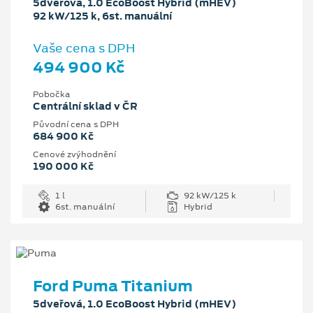
5dveřová, 1.0 EcoBoost Hybrid (mHEV)
92 kW/125 k, 6st. manuální
Vaše cena s DPH
494 900 Kč
Pobočka
Centrální sklad v ČR
Původní cena s DPH
684 900 Kč
Cenové zvýhodnění
190 000 Kč
1 l
92 kW/125 k
6st. manuální
Hybrid
Ford Puma Titanium
5dveřová, 1.0 EcoBoost Hybrid (mHEV)