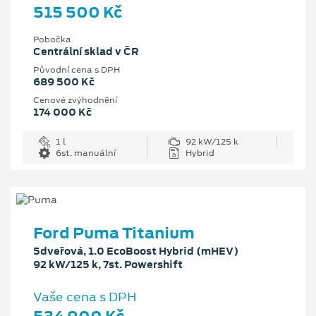
515 500 Kč
Pobočka
Centrální sklad v ČR
Původní cena s DPH
689 500 Kč
Cenové zvýhodnění
174 000 Kč
1 l
92 kW/125 k
6st. manuální
Hybrid
Ford Puma Titanium
5dveřová, 1.0 EcoBoost Hybrid (mHEV)
92 kW/125 k, 7st. Powershift
Vaše cena s DPH