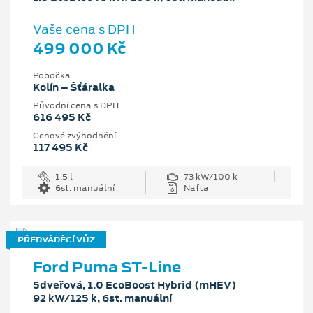
Vaše cena s DPH
499 000 Kč
Pobočka
Kolín – Šťáralka
Původní cena s DPH
616 495 Kč
Cenové zvýhodnění
117 495 Kč
1.5 l
73 kW/100 k
6st. manuální
Nafta
PŘEDVÁDĚCÍ VŮZ
Ford Puma ST-Line
5dveřová, 1.0 EcoBoost Hybrid (mHEV)
92 kW/125 k, 6st. manuální