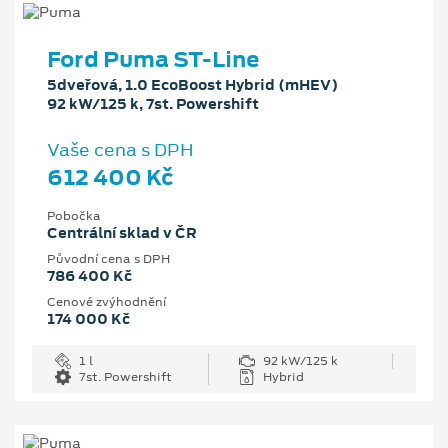
Ford Puma ST-Line
5dveřová, 1.0 EcoBoost Hybrid (mHEV)
92 kW/125 k, 7st. Powershift
Vaše cena s DPH
612 400 Kč
Pobočka
Centrální sklad v ČR
Původní cena s DPH
786 400 Kč
Cenové zvýhodnění
174 000 Kč
1 l
92 kW/125 k
7st. Powershift
Hybrid