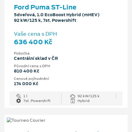
Ford Puma ST-Line
5dveřová, 1.0 EcoBoost Hybrid (mHEV)
92 kW/125 k, 7st. Powershift
Vaše cena s DPH
636 400 Kč
Pobočka
Centrální sklad v ČR
Původní cena s DPH
810 400 Kč
Cenové zvýhodnění
174 000 Kč
1 l
92 kW/125 k
7st. Powershift
Hybrid