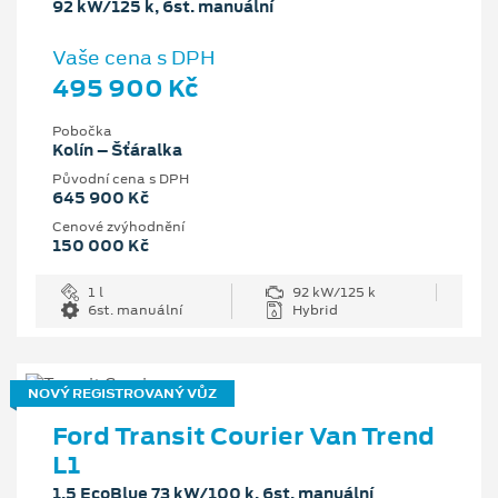
92 kW/125 k, 6st. manuální
Vaše cena s DPH
495 900 Kč
Pobočka
Kolín – Šťáralka
Původní cena s DPH
645 900 Kč
Cenové zvýhodnění
150 000 Kč
1 l
92 kW/125 k
6st. manuální
Hybrid
NOVÝ REGISTROVANÝ VŮZ
Ford Transit Courier Van Trend
L1
1.5 EcoBlue 73 kW/100 k, 6st. manuální