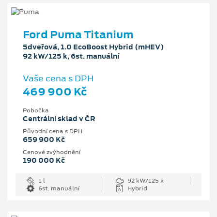
Ford Puma Titanium
5dveřová, 1.0 EcoBoost Hybrid (mHEV)
92 kW/125 k, 6st. manuální
Vaše cena s DPH
469 900 Kč
Pobočka
Centrální sklad v ČR
Původní cena s DPH
659 900 Kč
Cenové zvýhodnění
190 000 Kč
1 l
92 kW/125 k
6st. manuální
Hybrid