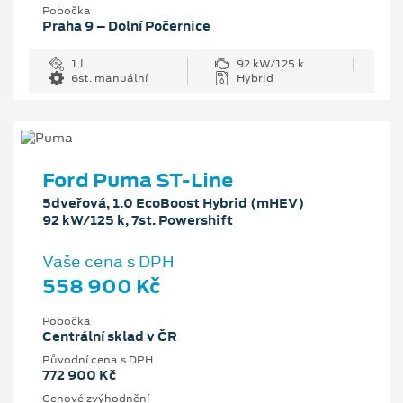
Pobočka
Praha 9 – Dolní Počernice
1 l
92 kW/125 k
6st. manuální
Hybrid
Ford Puma ST-Line
5dveřová, 1.0 EcoBoost Hybrid (mHEV)
92 kW/125 k, 7st. Powershift
Vaše cena s DPH
558 900 Kč
Pobočka
Centrální sklad v ČR
Původní cena s DPH
772 900 Kč
Cenové zvýhodnění