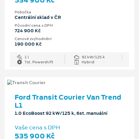
534 900 Kč
Pobočka
Centrální sklad v ČR
Původní cena s DPH
724 900 Kč
Cenové zvýhodnění
190 000 Kč
1 l
92 kW/125 k
7st. Powershift
Hybrid
Ford Transit Courier Van Trend
L1
1.0 EcoBoost 92 kW/125 k, 6st. manuální
Vaše cena s DPH
535 900 Kč