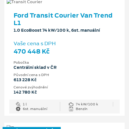
Ford Transit Courier Van Trend
L1
1.0 EcoBoost 74 kW/100 k, 6st. manuální
Vaše cena s DPH
470 448 Kč
Pobočka
Centrální sklad v ČR
Původní cena s DPH
613 228 Kč
Cenové zvýhodnění
142 780 Kč
1 l
74 kW/100 k
6st. manuální
Benzín