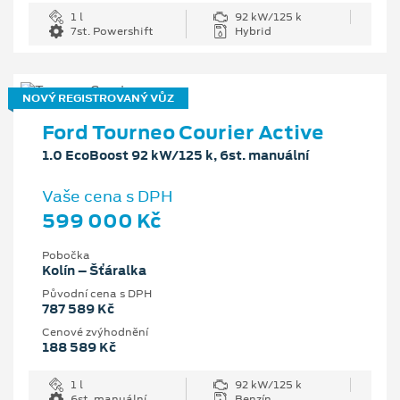
1 l
92 kW/125 k
7st. Powershift
Hybrid
NOVÝ REGISTROVANÝ VŮZ
Ford Tourneo Courier Active
1.0 EcoBoost 92 kW/125 k, 6st. manuální
Vaše cena s DPH
599 000 Kč
Pobočka
Kolín – Šťáralka
Původní cena s DPH
787 589 Kč
Cenové zvýhodnění
188 589 Kč
1 l
92 kW/125 k
6st. manuální
Benzín