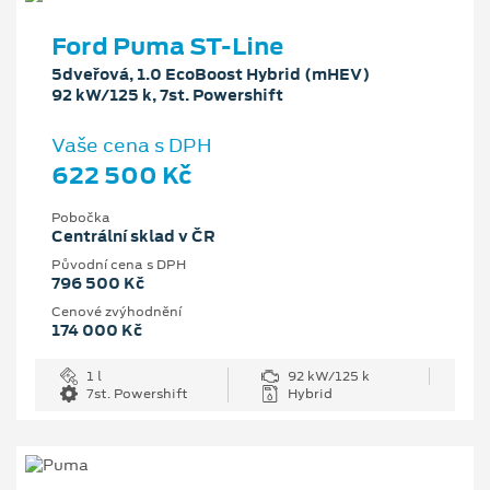
Ford Puma ST-Line
5dveřová, 1.0 EcoBoost Hybrid (mHEV)
92 kW/125 k, 7st. Powershift
Vaše cena s DPH
622 500 Kč
Pobočka
Centrální sklad v ČR
Původní cena s DPH
796 500 Kč
Cenové zvýhodnění
174 000 Kč
1 l
92 kW/125 k
7st. Powershift
Hybrid