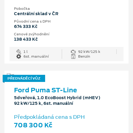
Pobočka
Centrální sklad v ČR
Původní cena s DPH
674 333 Kč
Cenové zvýhodnění
138 433 Kč
1 l
92 kW/125 k
6st. manuální
Benzín
PŘEDVÁDĚCÍ VŮZ
Ford Puma ST-Line
5dveřová, 1.0 EcoBoost Hybrid (mHEV)
92 kW/125 k, 6st. manuální
Předpokládaná cena s DPH
708 300 Kč