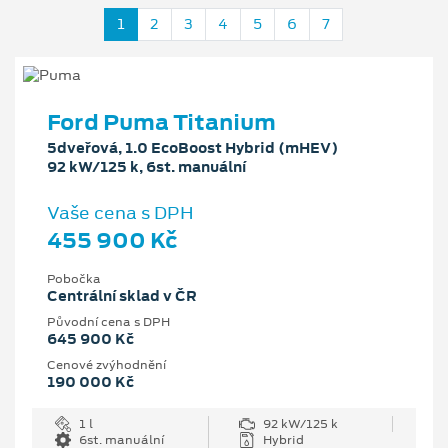
1
2
3
4
5
6
7
Ford Puma Titanium
5dveřová, 1.0 EcoBoost Hybrid (mHEV)
92 kW/125 k, 6st. manuální
Vaše cena s DPH
455 900 Kč
Pobočka
Centrální sklad v ČR
Původní cena s DPH
645 900 Kč
Cenové zvýhodnění
190 000 Kč
1 l
92 kW/125 k
6st. manuální
Hybrid