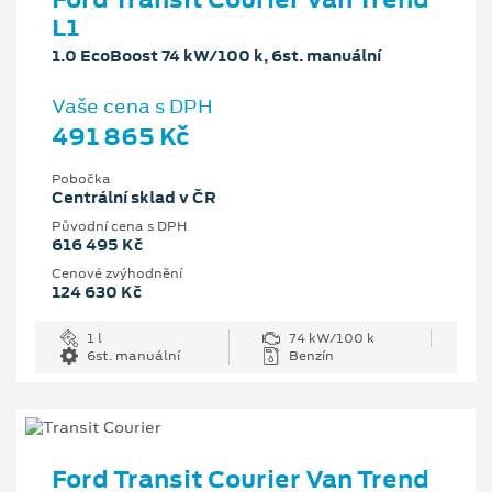
L1
1.0 EcoBoost 74 kW/100 k, 6st. manuální
Vaše cena s DPH
491 865 Kč
Pobočka
Centrální sklad v ČR
Původní cena s DPH
616 495 Kč
Cenové zvýhodnění
124 630 Kč
1 l
74 kW/100 k
6st. manuální
Benzín
Ford Transit Courier Van Trend