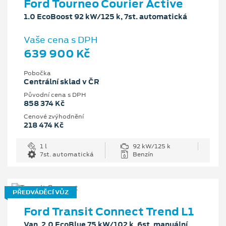
Ford Tourneo Courier Active
1.0 EcoBoost 92 kW/125 k, 7st. automatická
Vaše cena s DPH
639 900 Kč
Pobočka
Centrální sklad v ČR
Původní cena s DPH
858 374 Kč
Cenové zvýhodnění
218 474 Kč
1 l
92 kW/125 k
7st. automatická
Benzín
PŘEDVÁDĚCÍ VŮZ
Ford Transit Connect Trend L1
Van, 2.0 EcoBlue 75 kW/102 k, 6st. manuální