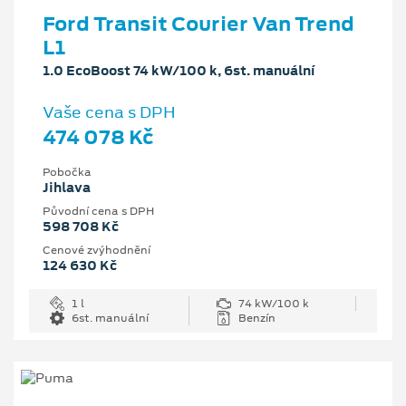
Ford Transit Courier Van Trend
L1
1.0 EcoBoost 74 kW/100 k, 6st. manuální
Vaše cena s DPH
474 078 Kč
Pobočka
Jihlava
Původní cena s DPH
598 708 Kč
Cenové zvýhodnění
124 630 Kč
1 l
74 kW/100 k
6st. manuální
Benzín