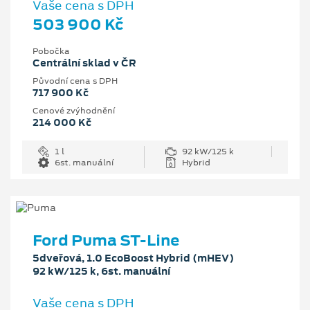
Vaše cena s DPH
503 900 Kč
Pobočka
Centrální sklad v ČR
Původní cena s DPH
717 900 Kč
Cenové zvýhodnění
214 000 Kč
1 l
92 kW/125 k
6st. manuální
Hybrid
Ford Puma ST-Line
5dveřová, 1.0 EcoBoost Hybrid (mHEV)
92 kW/125 k, 6st. manuální
Vaše cena s DPH