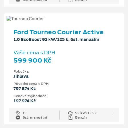
Ford Tourneo Courier Active
1.0 EcoBoost 92 kW/125 k, 6st. manuální
Vaše cena s DPH
599 900 Kč
Pobočka
Jihlava
Původní cena s DPH
797 874 Kč
Cenové zvýhodnění
197 974 Kč
1 l
92 kW/125 k
6st. manuální
Benzín