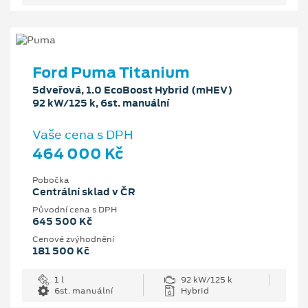
Ford Puma Titanium
5dveřová, 1.0 EcoBoost Hybrid (mHEV)
92 kW/125 k, 6st. manuální
Vaše cena s DPH
464 000 Kč
Pobočka
Centrální sklad v ČR
Původní cena s DPH
645 500 Kč
Cenové zvýhodnění
181 500 Kč
1 l
92 kW/125 k
6st. manuální
Hybrid