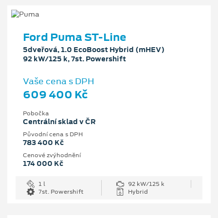
Ford Puma ST-Line
5dveřová, 1.0 EcoBoost Hybrid (mHEV)
92 kW/125 k, 7st. Powershift
Vaše cena s DPH
609 400 Kč
Pobočka
Centrální sklad v ČR
Původní cena s DPH
783 400 Kč
Cenové zvýhodnění
174 000 Kč
1 l
92 kW/125 k
7st. Powershift
Hybrid