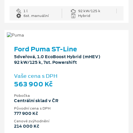
1 l
92 kW/125 k
6st. manuální
Hybrid
Ford Puma ST-Line
5dveřová, 1.0 EcoBoost Hybrid (mHEV)
92 kW/125 k, 7st. Powershift
Vaše cena s DPH
563 900 Kč
Pobočka
Centrální sklad v ČR
Původní cena s DPH
777 900 Kč
Cenové zvýhodnění
214 000 Kč