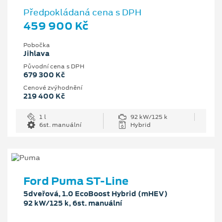
Předpokládaná cena s DPH
459 900 Kč
Pobočka
Jihlava
Původní cena s DPH
679 300 Kč
Cenové zvýhodnění
219 400 Kč
1 l
92 kW/125 k
6st. manuální
Hybrid
Ford Puma ST-Line
5dveřová, 1.0 EcoBoost Hybrid (mHEV)
92 kW/125 k, 6st. manuální