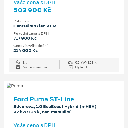
Vaše cena s DPH
503 900 Kč
Pobočka
Centrální sklad v ČR
Původní cena s DPH
717 900 Kč
Cenové zvýhodnění
214 000 Kč
1 l
92 kW/125 k
6st. manuální
Hybrid
Ford Puma ST-Line
5dveřová, 1.0 EcoBoost Hybrid (mHEV)
92 kW/125 k, 6st. manuální
Vaše cena s DPH