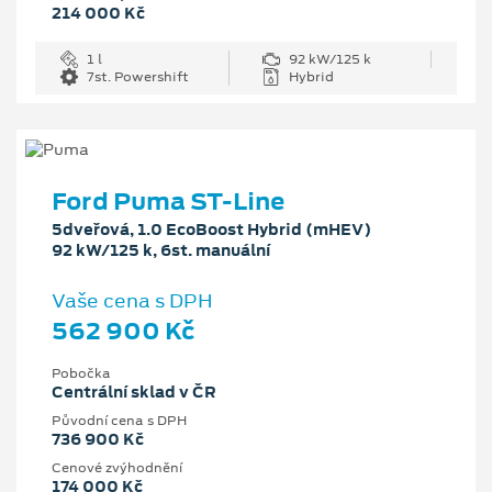
214 000 Kč
1 l
92 kW/125 k
7st. Powershift
Hybrid
Ford Puma ST-Line
5dveřová, 1.0 EcoBoost Hybrid (mHEV)
92 kW/125 k, 6st. manuální
Vaše cena s DPH
562 900 Kč
Pobočka
Centrální sklad v ČR
Původní cena s DPH
736 900 Kč
Cenové zvýhodnění
174 000 Kč