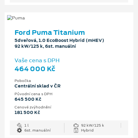
Ford Puma Titanium
5dveřová, 1.0 EcoBoost Hybrid (mHEV)
92 kW/125 k, 6st. manuální
Vaše cena s DPH
464 000 Kč
Pobočka
Centrální sklad v ČR
Původní cena s DPH
645 500 Kč
Cenové zvýhodnění
181 500 Kč
1 l
92 kW/125 k
6st. manuální
Hybrid