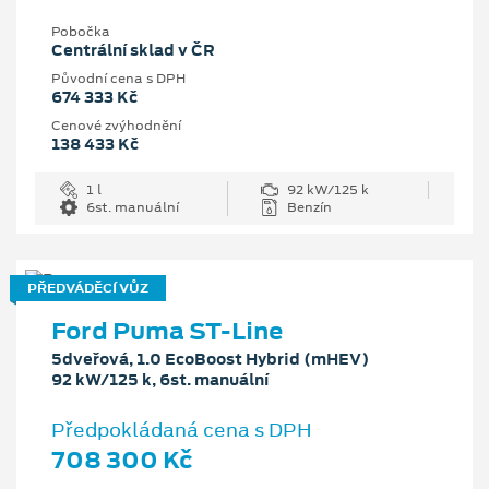
Pobočka
Centrální sklad v ČR
Původní cena s DPH
674 333 Kč
Cenové zvýhodnění
138 433 Kč
1 l
92 kW/125 k
6st. manuální
Benzín
PŘEDVÁDĚCÍ VŮZ
Ford Puma ST-Line
5dveřová, 1.0 EcoBoost Hybrid (mHEV)
92 kW/125 k, 6st. manuální
Předpokládaná cena s DPH
708 300 Kč