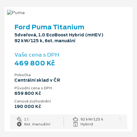
Ford Puma Titanium
5dveřová, 1.0 EcoBoost Hybrid (mHEV)
92 kW/125 k, 6st. manuální
Vaše cena s DPH
469 800 Kč
Pobočka
Centrální sklad v ČR
Původní cena s DPH
659 800 Kč
Cenové zvýhodnění
190 000 Kč
1 l
92 kW/125 k
6st. manuální
Hybrid