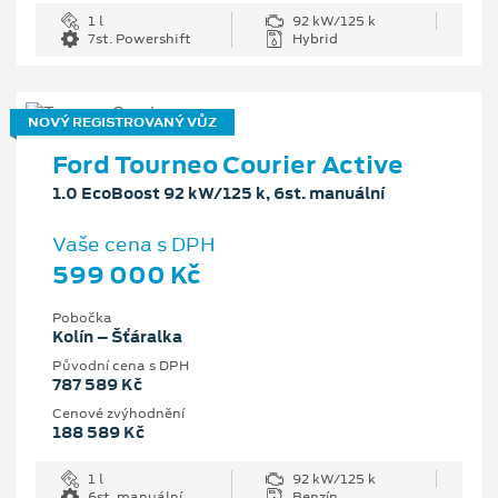
1 l
92 kW/125 k
7st. Powershift
Hybrid
NOVÝ REGISTROVANÝ VŮZ
Ford Tourneo Courier Active
1.0 EcoBoost 92 kW/125 k, 6st. manuální
Vaše cena s DPH
599 000 Kč
Pobočka
Kolín – Šťáralka
Původní cena s DPH
787 589 Kč
Cenové zvýhodnění
188 589 Kč
1 l
92 kW/125 k
6st. manuální
Benzín