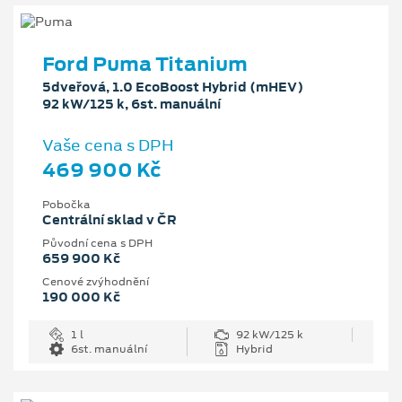
Ford Puma Titanium
5dveřová, 1.0 EcoBoost Hybrid (mHEV)
92 kW/125 k, 6st. manuální
Vaše cena s DPH
469 900 Kč
Pobočka
Centrální sklad v ČR
Původní cena s DPH
659 900 Kč
Cenové zvýhodnění
190 000 Kč
1 l
92 kW/125 k
6st. manuální
Hybrid