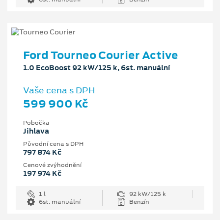
Ford Tourneo Courier Active
1.0 EcoBoost 92 kW/125 k, 6st. manuální
Vaše cena s DPH
599 900 Kč
Pobočka
Jihlava
Původní cena s DPH
797 874 Kč
Cenové zvýhodnění
197 974 Kč
1 l
92 kW/125 k
6st. manuální
Benzín