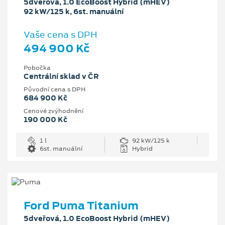
5dveřová, 1.0 EcoBoost Hybrid (mHEV)
92 kW/125 k, 6st. manuální
Vaše cena s DPH
494 900 Kč
Pobočka
Centrální sklad v ČR
Původní cena s DPH
684 900 Kč
Cenové zvýhodnění
190 000 Kč
1 l
92 kW/125 k
6st. manuální
Hybrid
Ford Puma Titanium
5dveřová, 1.0 EcoBoost Hybrid (mHEV)