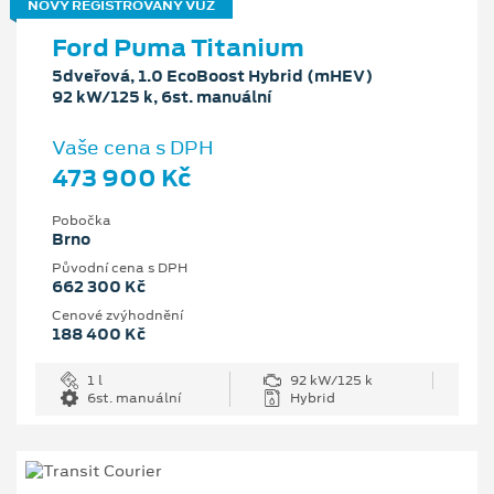
NOVÝ REGISTROVANÝ VŮZ
Ford Puma Titanium
5dveřová, 1.0 EcoBoost Hybrid (mHEV)
92 kW/125 k, 6st. manuální
Vaše cena s DPH
473 900 Kč
Pobočka
Brno
Původní cena s DPH
662 300 Kč
Cenové zvýhodnění
188 400 Kč
1 l
92 kW/125 k
6st. manuální
Hybrid