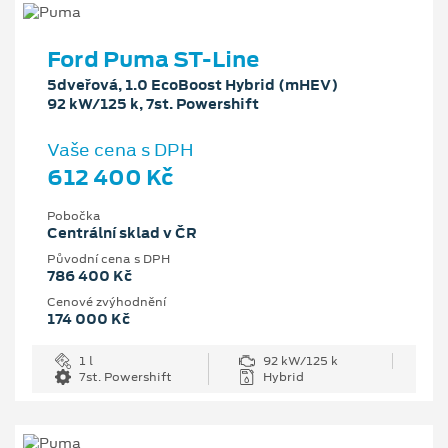
Ford Puma ST-Line
5dveřová, 1.0 EcoBoost Hybrid (mHEV)
92 kW/125 k, 7st. Powershift
Vaše cena s DPH
612 400 Kč
Pobočka
Centrální sklad v ČR
Původní cena s DPH
786 400 Kč
Cenové zvýhodnění
174 000 Kč
1 l
92 kW/125 k
7st. Powershift
Hybrid