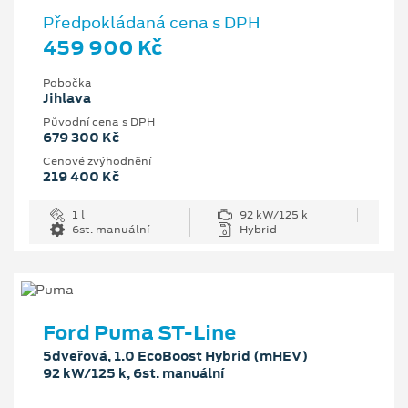
Předpokládaná cena s DPH
459 900 Kč
Pobočka
Jihlava
Původní cena s DPH
679 300 Kč
Cenové zvýhodnění
219 400 Kč
1 l
92 kW/125 k
6st. manuální
Hybrid
Ford Puma ST-Line
5dveřová, 1.0 EcoBoost Hybrid (mHEV)
92 kW/125 k, 6st. manuální