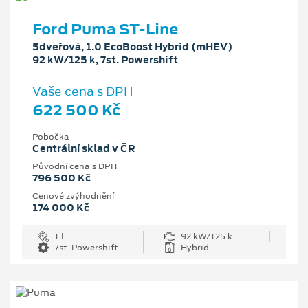
Ford Puma ST-Line
5dveřová, 1.0 EcoBoost Hybrid (mHEV)
92 kW/125 k, 7st. Powershift
Vaše cena s DPH
622 500 Kč
Pobočka
Centrální sklad v ČR
Původní cena s DPH
796 500 Kč
Cenové zvýhodnění
174 000 Kč
1 l
92 kW/125 k
7st. Powershift
Hybrid