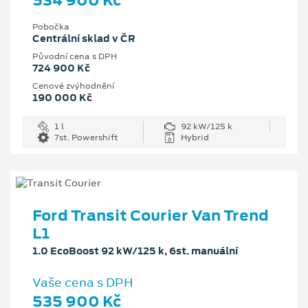
534 900 Kč
Pobočka
Centrální sklad v ČR
Původní cena s DPH
724 900 Kč
Cenové zvýhodnění
190 000 Kč
1 l
92 kW/125 k
7st. Powershift
Hybrid
Ford Transit Courier Van Trend
L1
1.0 EcoBoost 92 kW/125 k, 6st. manuální
Vaše cena s DPH
535 900 Kč