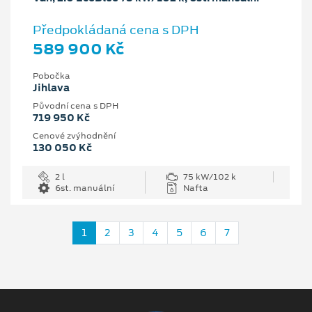
Předpokládaná cena s DPH
589 900 Kč
Pobočka
Jihlava
Původní cena s DPH
719 950 Kč
Cenové zvýhodnění
130 050 Kč
2 l
75 kW/102 k
6st. manuální
Nafta
1
2
3
4
5
6
7