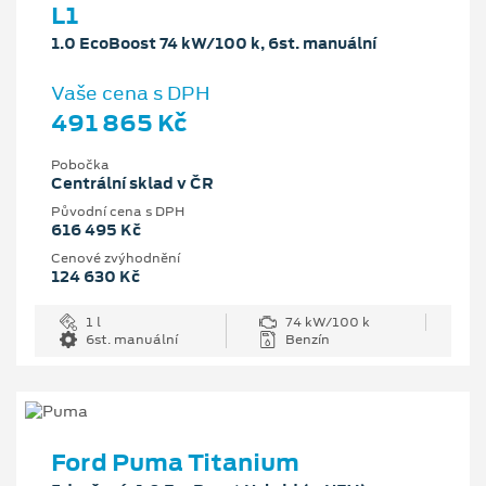
L1
1.0 EcoBoost 74 kW/100 k, 6st. manuální
Vaše cena s DPH
491 865 Kč
Pobočka
Centrální sklad v ČR
Původní cena s DPH
616 495 Kč
Cenové zvýhodnění
124 630 Kč
1 l
74 kW/100 k
6st. manuální
Benzín
Ford Puma Titanium