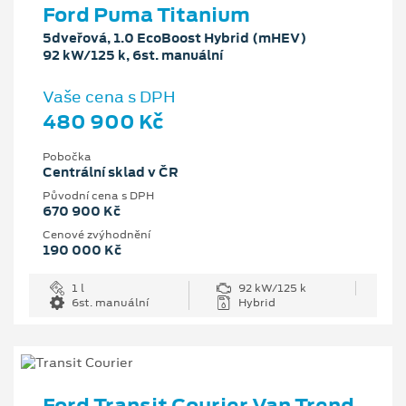
Ford Puma Titanium
5dveřová, 1.0 EcoBoost Hybrid (mHEV)
92 kW/125 k, 6st. manuální
Vaše cena s DPH
480 900 Kč
Pobočka
Centrální sklad v ČR
Původní cena s DPH
670 900 Kč
Cenové zvýhodnění
190 000 Kč
1 l
92 kW/125 k
6st. manuální
Hybrid
Ford Transit Courier Van Trend