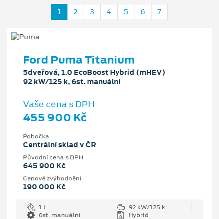
1
2
3
4
5
6
7
Ford Puma Titanium
5dveřová, 1.0 EcoBoost Hybrid (mHEV)
92 kW/125 k, 6st. manuální
Vaše cena s DPH
455 900 Kč
Pobočka
Centrální sklad v ČR
Původní cena s DPH
645 900 Kč
Cenové zvýhodnění
190 000 Kč
1 l
92 kW/125 k
6st. manuální
Hybrid