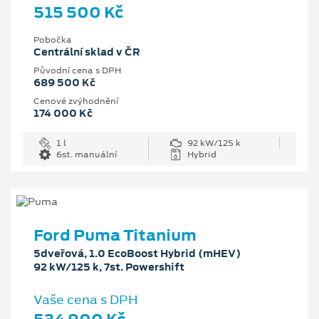
515 500 Kč
Pobočka
Centrální sklad v ČR
Původní cena s DPH
689 500 Kč
Cenové zvýhodnění
174 000 Kč
1 l
92 kW/125 k
6st. manuální
Hybrid
Ford Puma Titanium
5dveřová, 1.0 EcoBoost Hybrid (mHEV)
92 kW/125 k, 7st. Powershift
Vaše cena s DPH