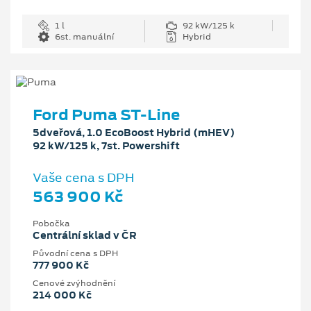
1 l
92 kW/125 k
6st. manuální
Hybrid
Ford Puma ST-Line
5dveřová, 1.0 EcoBoost Hybrid (mHEV)
92 kW/125 k, 7st. Powershift
Vaše cena s DPH
563 900 Kč
Pobočka
Centrální sklad v ČR
Původní cena s DPH
777 900 Kč
Cenové zvýhodnění
214 000 Kč