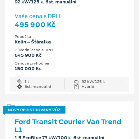
92 kW/125 k, 6st. manuální
Vaše cena s DPH
495 900 Kč
Pobočka
Kolín – Šťáralka
Původní cena s DPH
645 900 Kč
Cenové zvýhodnění
150 000 Kč
1 l
92 kW/125 k
6st. manuální
Hybrid
NOVÝ REGISTROVANÝ VŮZ
Ford Transit Courier Van Trend
L1
1.5 EcoBlue 73 kW/100 k, 6st. manuální