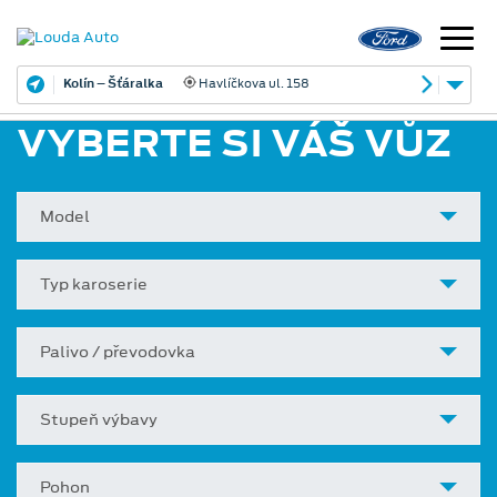
Kolín – Šťáralka
Havlíčkova ul. 158
VYBERTE SI VÁŠ VŮZ
Model
Typ karoserie
Palivo / převodovka
Stupeň výbavy
Pohon