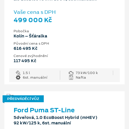
Vaše cena s DPH
499 000 Kč
Pobočka
Kolín – Šťáralka
Původní cena s DPH
616 495 Kč
Cenové zvýhodnění
117 495 Kč
1.5 l
73 kW/100 k
6st. manuální
Nafta
PŘEDVÁDĚCÍ VŮZ
Ford Puma ST-Line
5dveřová, 1.0 EcoBoost Hybrid (mHEV)
92 kW/125 k, 6st. manuální