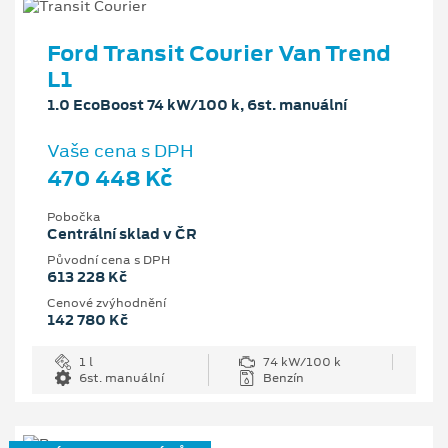
Ford Transit Courier Van Trend
L1
1.0 EcoBoost 74 kW/100 k, 6st. manuální
Vaše cena s DPH
470 448 Kč
Pobočka
Centrální sklad v ČR
Původní cena s DPH
613 228 Kč
Cenové zvýhodnění
142 780 Kč
1 l
74 kW/100 k
6st. manuální
Benzín