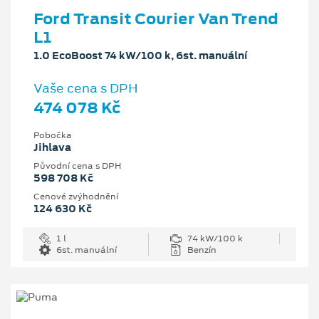
Ford Transit Courier Van Trend
L1
1.0 EcoBoost 74 kW/100 k, 6st. manuální
Vaše cena s DPH
474 078 Kč
Pobočka
Jihlava
Původní cena s DPH
598 708 Kč
Cenové zvýhodnění
124 630 Kč
1 l
74 kW/100 k
6st. manuální
Benzín