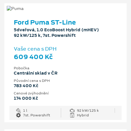
Ford Puma ST-Line
5dveřová, 1.0 EcoBoost Hybrid (mHEV)
92 kW/125 k, 7st. Powershift
Vaše cena s DPH
609 400 Kč
Pobočka
Centrální sklad v ČR
Původní cena s DPH
783 400 Kč
Cenové zvýhodnění
174 000 Kč
1 l
92 kW/125 k
7st. Powershift
Hybrid