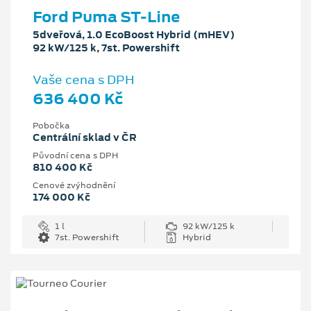
Ford Puma ST-Line
5dveřová, 1.0 EcoBoost Hybrid (mHEV)
92 kW/125 k, 7st. Powershift
Vaše cena s DPH
636 400 Kč
Pobočka
Centrální sklad v ČR
Původní cena s DPH
810 400 Kč
Cenové zvýhodnění
174 000 Kč
1 l
92 kW/125 k
7st. Powershift
Hybrid