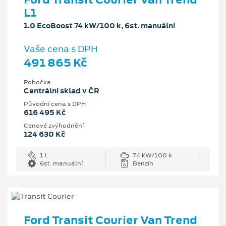
L1
1.0 EcoBoost 74 kW/100 k, 6st. manuální
Vaše cena s DPH
491 865 Kč
Pobočka
Centrální sklad v ČR
Původní cena s DPH
616 495 Kč
Cenové zvýhodnění
124 630 Kč
1 l
74 kW/100 k
6st. manuální
Benzín
Ford Transit Courier Van Trend