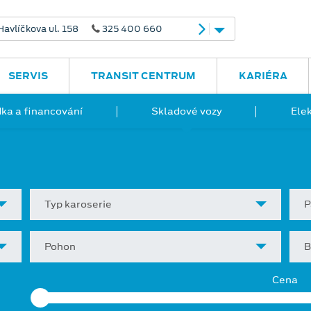
avlíčkova ul. 158
325 400 660
SERVIS
TRANSIT CENTRUM
KARIÉRA
ka a financování
Skladové vozy
Ele
Typ karoserie
P
Pohon
B
Cena