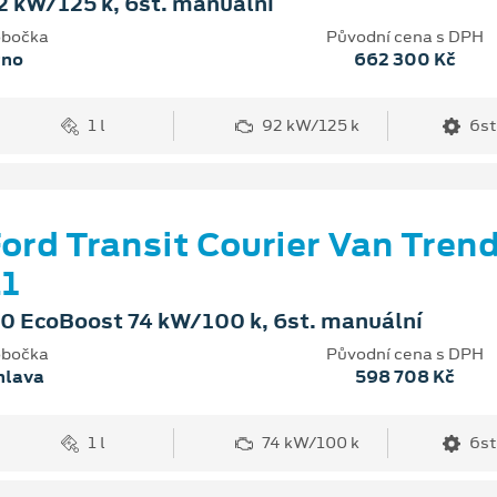
2 kW/125 k, 6st. manuální
bočka
Původní cena s DPH
rno
662 300 Kč
1 l
92 kW/125 k
6st
ord Transit Courier Van Tren
1
.0 EcoBoost 74 kW/100 k, 6st. manuální
bočka
Původní cena s DPH
hlava
598 708 Kč
1 l
74 kW/100 k
6st