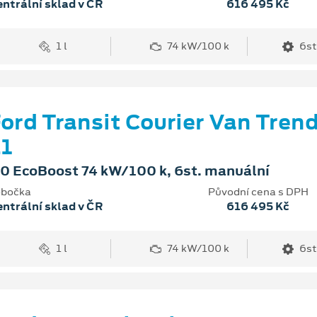
ntrální sklad v ČR
616 495 Kč
1 l
74 kW/100 k
6st
ord Transit Courier Van Tren
1
.0 EcoBoost 74 kW/100 k, 6st. manuální
bočka
Původní cena s DPH
ntrální sklad v ČR
616 495 Kč
1 l
74 kW/100 k
6st