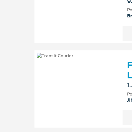
9
Po
B
F
L
1
Po
Ji