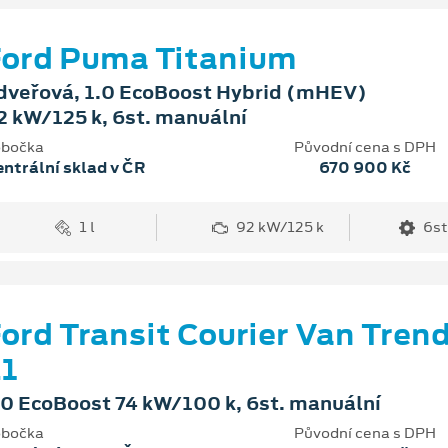
ord Puma Titanium
dveřová, 1.0 EcoBoost Hybrid (mHEV)
2 kW/125 k, 6st. manuální
bočka
Původní cena s DPH
ntrální sklad v ČR
670 900 Kč
1 l
92 kW/125 k
6st
ord Transit Courier Van Tren
1
.0 EcoBoost 74 kW/100 k, 6st. manuální
bočka
Původní cena s DPH