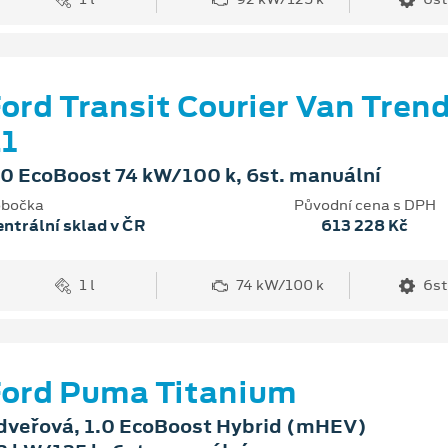
ord Transit Courier Van Tren
1
.0 EcoBoost 74 kW/100 k, 6st. manuální
bočka
Původní cena s DPH
ntrální sklad v ČR
613 228 Kč
1 l
74 kW/100 k
6st
ord Puma Titanium
dveřová, 1.0 EcoBoost Hybrid (mHEV)