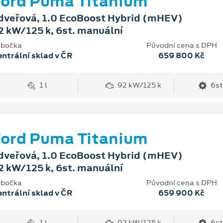
ord Puma Titanium
dveřová, 1.0 EcoBoost Hybrid (mHEV)
2 kW/125 k, 6st. manuální
bočka
Původní cena s DPH
ntrální sklad v ČR
659 800 Kč
1 l
92 kW/125 k
6st
ord Puma Titanium
dveřová, 1.0 EcoBoost Hybrid (mHEV)
2 kW/125 k, 6st. manuální
bočka
Původní cena s DPH
ntrální sklad v ČR
659 900 Kč
1 l
92 kW/125 k
6st