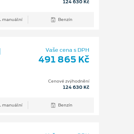
124 630 Kč
. manuální
Benzín
d
Vaše cena s DPH
491 865 Kč
Cenové zvýhodnění
124 630 Kč
. manuální
Benzín