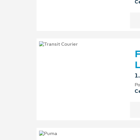
Ce
F
L
1
Po
Ce