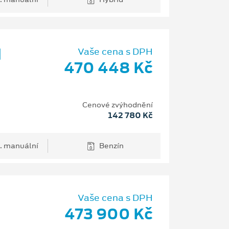
d
Vaše cena s DPH
470 448 Kč
Cenové zvýhodnění
142 780 Kč
. manuální
Benzín
Vaše cena s DPH
473 900 Kč