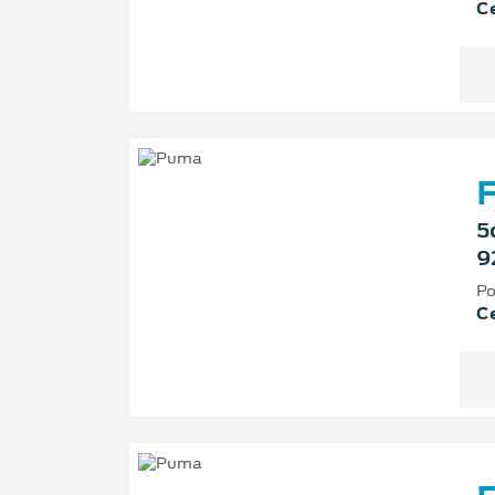
Ce
F
5
9
Po
Ce