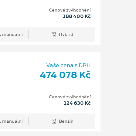
Cenové zvýhodnění
188 400 Kč
. manuální
Hybrid
d
Vaše cena s DPH
474 078 Kč
Cenové zvýhodnění
124 630 Kč
. manuální
Benzín