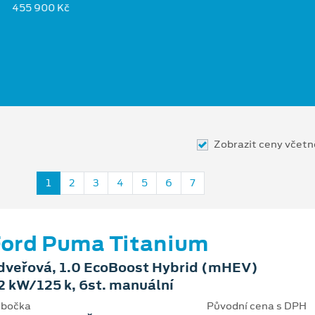
455 900 Kč
Zobrazit ceny včet
1
2
3
4
5
6
7
ord Puma Titanium
dveřová, 1.0 EcoBoost Hybrid (mHEV)
2 kW/125 k, 6st. manuální
bočka
Původní cena s DPH