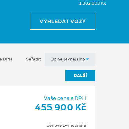
1 882 800 Kč
VYHLEDAT VOZY
ně DPH
Seřadit
DALŠÍ
Vaše cena s DPH
455 900 Kč
Cenové zvýhodnění