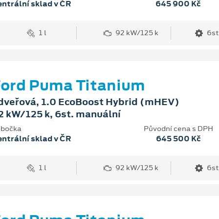
ntrální sklad v ČR
645 900 Kč
1 l
92 kW/125 k
6st
ord Puma Titanium
dveřová, 1.0 EcoBoost Hybrid (mHEV)
2 kW/125 k, 6st. manuální
bočka
Původní cena s DPH
ntrální sklad v ČR
645 500 Kč
1 l
92 kW/125 k
6st