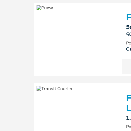
F
5
9
Po
Ce
F
L
1
Po