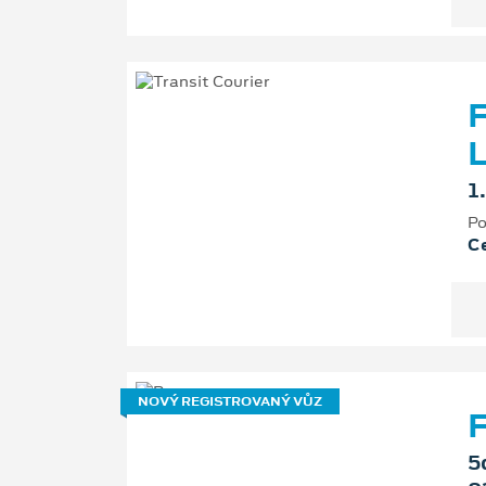
F
L
1
Po
Ce
NOVÝ REGISTROVANÝ VŮZ
F
5