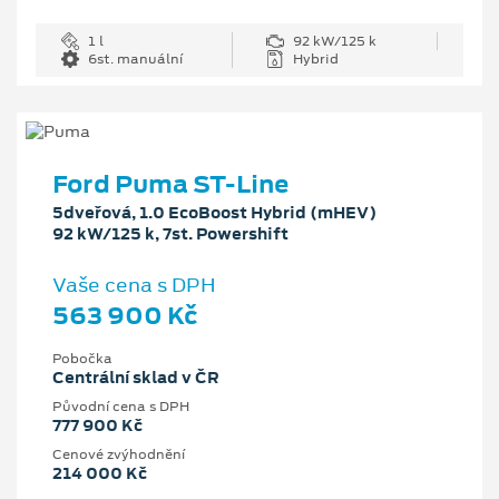
1 l
92 kW/125 k
6st. manuální
Hybrid
Ford Puma ST-Line
5dveřová, 1.0 EcoBoost Hybrid (mHEV)
92 kW/125 k, 7st. Powershift
Vaše cena s DPH
563 900 Kč
Pobočka
Centrální sklad v ČR
Původní cena s DPH
777 900 Kč
Cenové zvýhodnění
214 000 Kč