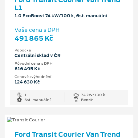
L1
1.0 EcoBoost 74 kW/100 k, 6st. manuální
Vaše cena s DPH
491 865 Kč
Pobočka
Centrální sklad v ČR
Původní cena s DPH
616 495 Kč
Cenové zvýhodnění
124 630 Kč
1 l
74 kW/100 k
6st. manuální
Benzín
Ford Transit Courier Van Trend