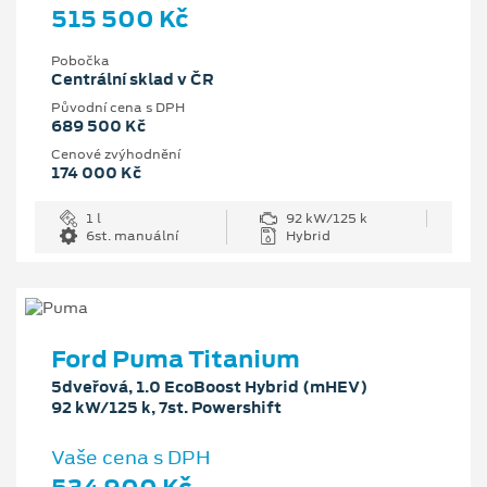
515 500 Kč
Pobočka
Centrální sklad v ČR
Původní cena s DPH
689 500 Kč
Cenové zvýhodnění
174 000 Kč
1 l
92 kW/125 k
6st. manuální
Hybrid
Ford Puma Titanium
5dveřová, 1.0 EcoBoost Hybrid (mHEV)
92 kW/125 k, 7st. Powershift
Vaše cena s DPH