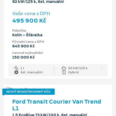
92 kW/125 k, 6st. manuální
Vaše cena s DPH
495 900 Kč
Pobočka
Kolín – Šťáralka
Původní cena s DPH
645 900 Kč
Cenové zvýhodnění
150 000 Kč
1 l
92 kW/125 k
6st. manuální
Hybrid
NOVÝ REGISTROVANÝ VŮZ
Ford Transit Courier Van Trend
L1
1.5 EcoBlue 73 kW/100 k, 6st. manuální