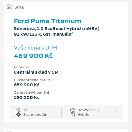
Ford Puma Titanium
5dveřová, 1.0 EcoBoost Hybrid (mHEV)
92 kW/125 k, 6st. manuální
Vaše cena s DPH
469 900 Kč
Pobočka
Centrální sklad v ČR
Původní cena s DPH
659 900 Kč
Cenové zvýhodnění
190 000 Kč
1 l
92 kW/125 k
6st. manuální
Hybrid