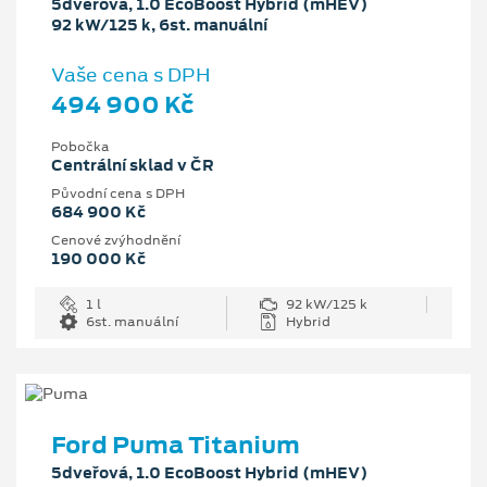
5dveřová, 1.0 EcoBoost Hybrid (mHEV)
92 kW/125 k, 6st. manuální
Vaše cena s DPH
494 900 Kč
Pobočka
Centrální sklad v ČR
Původní cena s DPH
684 900 Kč
Cenové zvýhodnění
190 000 Kč
1 l
92 kW/125 k
6st. manuální
Hybrid
Ford Puma Titanium
5dveřová, 1.0 EcoBoost Hybrid (mHEV)