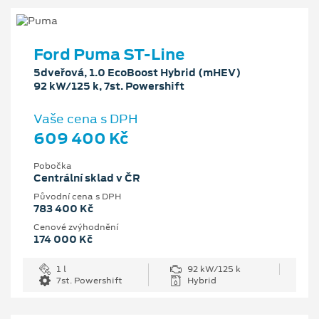
Ford Puma ST-Line
5dveřová, 1.0 EcoBoost Hybrid (mHEV)
92 kW/125 k, 7st. Powershift
Vaše cena s DPH
609 400 Kč
Pobočka
Centrální sklad v ČR
Původní cena s DPH
783 400 Kč
Cenové zvýhodnění
174 000 Kč
1 l
92 kW/125 k
7st. Powershift
Hybrid