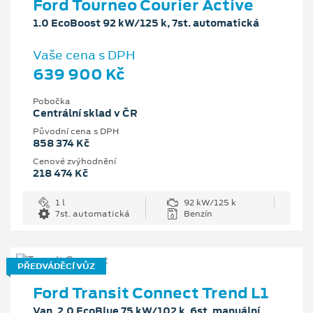
Ford Tourneo Courier Active
1.0 EcoBoost 92 kW/125 k, 7st. automatická
Vaše cena s DPH
639 900 Kč
Pobočka
Centrální sklad v ČR
Původní cena s DPH
858 374 Kč
Cenové zvýhodnění
218 474 Kč
1 l
92 kW/125 k
7st. automatická
Benzín
PŘEDVÁDĚCÍ VŮZ
Ford Transit Connect Trend L1
Van, 2.0 EcoBlue 75 kW/102 k, 6st. manuální