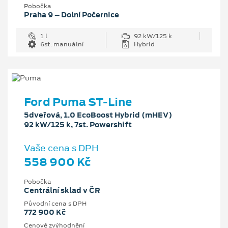
Pobočka
Praha 9 – Dolní Počernice
1 l
92 kW/125 k
6st. manuální
Hybrid
Ford Puma ST-Line
5dveřová, 1.0 EcoBoost Hybrid (mHEV)
92 kW/125 k, 7st. Powershift
Vaše cena s DPH
558 900 Kč
Pobočka
Centrální sklad v ČR
Původní cena s DPH
772 900 Kč
Cenové zvýhodnění