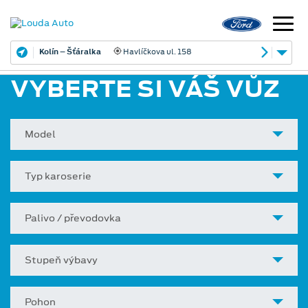
Kolín – Šťáralka
Havlíčkova ul. 158
VYBERTE SI VÁŠ VŮZ
Model
Typ karoserie
Palivo / převodovka
Stupeň výbavy
Pohon