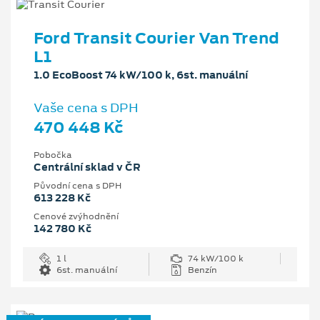
Ford Transit Courier Van Trend
L1
1.0 EcoBoost 74 kW/100 k, 6st. manuální
Vaše cena s DPH
470 448 Kč
Pobočka
Centrální sklad v ČR
Původní cena s DPH
613 228 Kč
Cenové zvýhodnění
142 780 Kč
1 l
74 kW/100 k
6st. manuální
Benzín