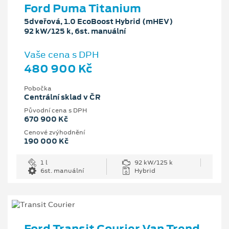
Ford Puma Titanium
5dveřová, 1.0 EcoBoost Hybrid (mHEV)
92 kW/125 k, 6st. manuální
Vaše cena s DPH
480 900 Kč
Pobočka
Centrální sklad v ČR
Původní cena s DPH
670 900 Kč
Cenové zvýhodnění
190 000 Kč
1 l
92 kW/125 k
6st. manuální
Hybrid
Ford Transit Courier Van Trend