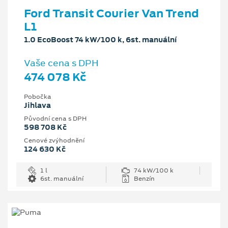
Ford Transit Courier Van Trend
L1
1.0 EcoBoost 74 kW/100 k, 6st. manuální
Vaše cena s DPH
474 078 Kč
Pobočka
Jihlava
Původní cena s DPH
598 708 Kč
Cenové zvýhodnění
124 630 Kč
1 l
74 kW/100 k
6st. manuální
Benzín