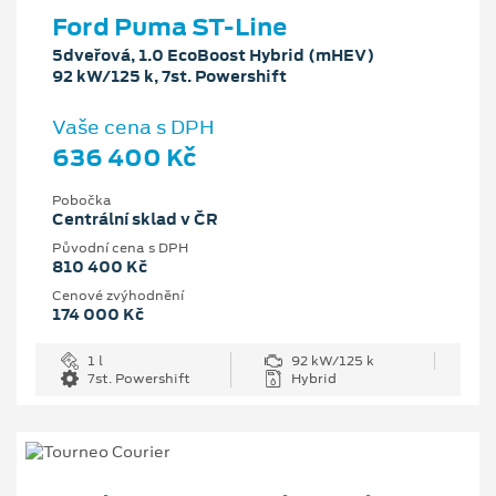
Ford Puma ST-Line
5dveřová, 1.0 EcoBoost Hybrid (mHEV)
92 kW/125 k, 7st. Powershift
Vaše cena s DPH
636 400 Kč
Pobočka
Centrální sklad v ČR
Původní cena s DPH
810 400 Kč
Cenové zvýhodnění
174 000 Kč
1 l
92 kW/125 k
7st. Powershift
Hybrid