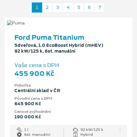
1
2
3
4
5
6
7
Ford Puma Titanium
5dveřová, 1.0 EcoBoost Hybrid (mHEV)
92 kW/125 k, 6st. manuální
Vaše cena s DPH
455 900 Kč
Pobočka
Centrální sklad v ČR
Původní cena s DPH
645 900 Kč
Cenové zvýhodnění
190 000 Kč
1 l
92 kW/125 k
6st. manuální
Hybrid