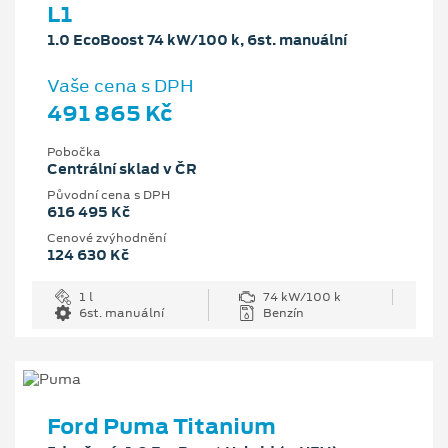
L1
1.0 EcoBoost 74 kW/100 k, 6st. manuální
Vaše cena s DPH
491 865 Kč
Pobočka
Centrální sklad v ČR
Původní cena s DPH
616 495 Kč
Cenové zvýhodnění
124 630 Kč
1 l
74 kW/100 k
6st. manuální
Benzín
Ford Puma Titanium