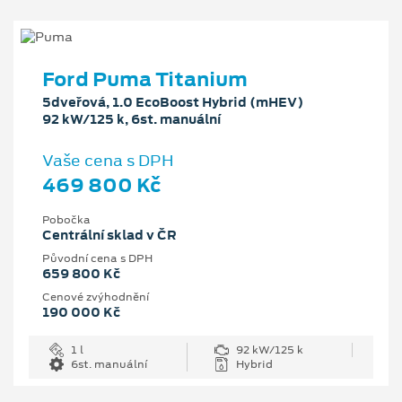
Ford Puma Titanium
5dveřová, 1.0 EcoBoost Hybrid (mHEV)
92 kW/125 k, 6st. manuální
Vaše cena s DPH
469 800 Kč
Pobočka
Centrální sklad v ČR
Původní cena s DPH
659 800 Kč
Cenové zvýhodnění
190 000 Kč
1 l
92 kW/125 k
6st. manuální
Hybrid