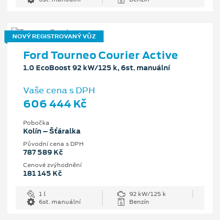
NOVÝ REGISTROVANÝ VŮZ
Ford Tourneo Courier Active
1.0 EcoBoost 92 kW/125 k, 6st. manuální
Vaše cena s DPH
606 444 Kč
Pobočka
Kolín – Šťáralka
Původní cena s DPH
787 589 Kč
Cenové zvýhodnění
181 145 Kč
1 l
92 kW/125 k
6st. manuální
Benzín