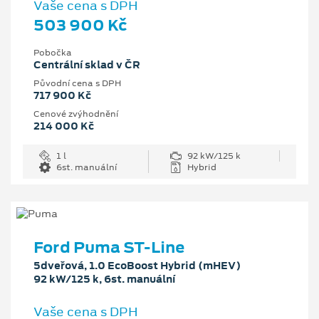
Vaše cena s DPH
503 900 Kč
Pobočka
Centrální sklad v ČR
Původní cena s DPH
717 900 Kč
Cenové zvýhodnění
214 000 Kč
1 l
92 kW/125 k
6st. manuální
Hybrid
Ford Puma ST-Line
5dveřová, 1.0 EcoBoost Hybrid (mHEV)
92 kW/125 k, 6st. manuální
Vaše cena s DPH