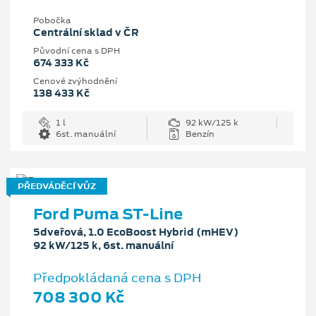
Pobočka
Centrální sklad v ČR
Původní cena s DPH
674 333 Kč
Cenové zvýhodnění
138 433 Kč
1 l
92 kW/125 k
6st. manuální
Benzín
PŘEDVÁDĚCÍ VŮZ
Ford Puma ST-Line
5dveřová, 1.0 EcoBoost Hybrid (mHEV)
92 kW/125 k, 6st. manuální
Předpokládaná cena s DPH
708 300 Kč