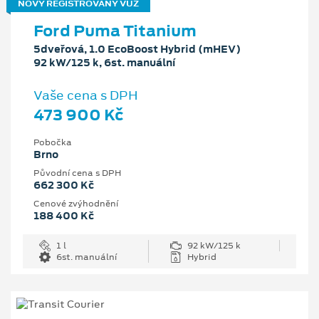
NOVÝ REGISTROVANÝ VŮZ
Ford Puma Titanium
5dveřová, 1.0 EcoBoost Hybrid (mHEV)
92 kW/125 k, 6st. manuální
Vaše cena s DPH
473 900 Kč
Pobočka
Brno
Původní cena s DPH
662 300 Kč
Cenové zvýhodnění
188 400 Kč
1 l
92 kW/125 k
6st. manuální
Hybrid