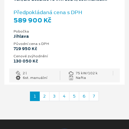
Předpokládaná cena s DPH
589 900 Kč
Pobočka
Jihlava
Původní cena s DPH
719 950 Kč
Cenové zvýhodnění
130 050 Kč
2 l
75 kW/102 k
6st. manuální
Nafta
1
2
3
4
5
6
7