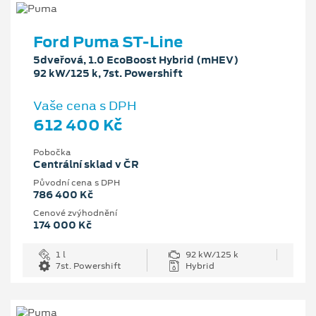
Ford Puma ST-Line
5dveřová, 1.0 EcoBoost Hybrid (mHEV)
92 kW/125 k, 7st. Powershift
Vaše cena s DPH
612 400 Kč
Pobočka
Centrální sklad v ČR
Původní cena s DPH
786 400 Kč
Cenové zvýhodnění
174 000 Kč
1 l
92 kW/125 k
7st. Powershift
Hybrid