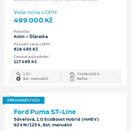
Vaše cena s DPH
499 000 Kč
Pobočka
Kolín – Šťáralka
Původní cena s DPH
616 495 Kč
Cenové zvýhodnění
117 495 Kč
1.5 l
73 kW/100 k
6st. manuální
Nafta
PŘEDVÁDĚCÍ VŮZ
Ford Puma ST-Line
5dveřová, 1.0 EcoBoost Hybrid (mHEV)
92 kW/125 k, 6st. manuální