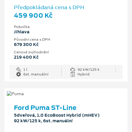
Předpokládaná cena s DPH
459 900 Kč
Pobočka
Jihlava
Původní cena s DPH
679 300 Kč
Cenové zvýhodnění
219 400 Kč
1 l
92 kW/125 k
6st. manuální
Hybrid
Ford Puma ST-Line
5dveřová, 1.0 EcoBoost Hybrid (mHEV)
92 kW/125 k, 6st. manuální