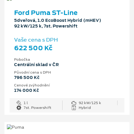
Ford Puma ST-Line
5dveřová, 1.0 EcoBoost Hybrid (mHEV)
92 kW/125 k, 7st. Powershift
Vaše cena s DPH
622 500 Kč
Pobočka
Centrální sklad v ČR
Původní cena s DPH
796 500 Kč
Cenové zvýhodnění
174 000 Kč
1 l
92 kW/125 k
7st. Powershift
Hybrid