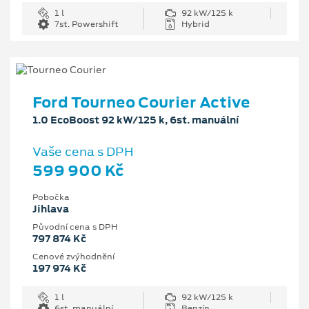
1 l
92 kW/125 k
7st. Powershift
Hybrid
Ford Tourneo Courier Active
1.0 EcoBoost 92 kW/125 k, 6st. manuální
Vaše cena s DPH
599 900 Kč
Pobočka
Jihlava
Původní cena s DPH
797 874 Kč
Cenové zvýhodnění
197 974 Kč
1 l
92 kW/125 k
6st. manuální
Benzín