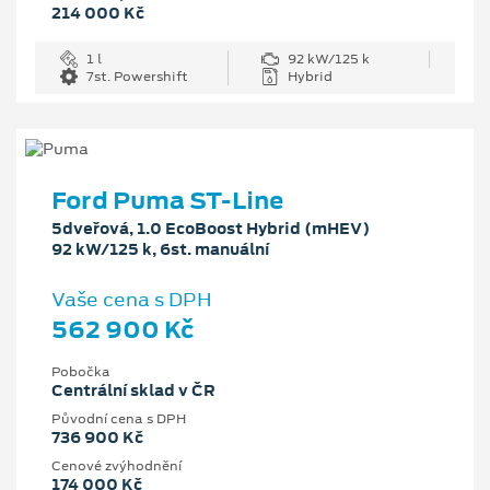
214 000 Kč
1 l
92 kW/125 k
7st. Powershift
Hybrid
Ford Puma ST-Line
5dveřová, 1.0 EcoBoost Hybrid (mHEV)
92 kW/125 k, 6st. manuální
Vaše cena s DPH
562 900 Kč
Pobočka
Centrální sklad v ČR
Původní cena s DPH
736 900 Kč
Cenové zvýhodnění
174 000 Kč