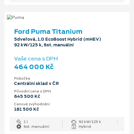
Ford Puma Titanium
5dveřová, 1.0 EcoBoost Hybrid (mHEV)
92 kW/125 k, 6st. manuální
Vaše cena s DPH
464 000 Kč
Pobočka
Centrální sklad v ČR
Původní cena s DPH
645 500 Kč
Cenové zvýhodnění
181 500 Kč
1 l
92 kW/125 k
6st. manuální
Hybrid