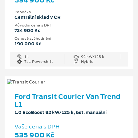
534 900 Kč
Pobočka
Centrální sklad v ČR
Původní cena s DPH
724 900 Kč
Cenové zvýhodnění
190 000 Kč
1 l
92 kW/125 k
7st. Powershift
Hybrid
Ford Transit Courier Van Trend
L1
1.0 EcoBoost 92 kW/125 k, 6st. manuální
Vaše cena s DPH
535 900 Kč