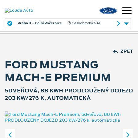
Praha 9 – Dolní Počernice
Českobrodská 41
ZPĚT
FORD MUSTANG
MACH‑E PREMIUM
5DVEŘOVÁ, 88 KWH PRODLOUŽENÝ DOJEZD
203 KW/276 K, AUTOMATICKÁ