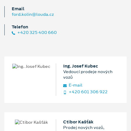
Email
ford.kolin@louda.cz
Telefon
+420 325 400 660
Ing. Josef Kubec
Vedoucí prodeje nových
vozů
E‑mail
+420 601 306 922
Ctibor Kašťák
Prodej nových vozů,