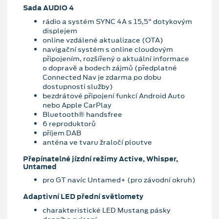
Sada AUDIO 4
rádio a systém SYNC 4A s 15,5" dotykovým
displejem
online vzdálené aktualizace (OTA)
navigační systém s online cloudovým
připojením, rozšířený o aktuální informace
o dopravě a bodech zájmů (předplatné
Connected Nav je zdarma po dobu
dostupnosti služby)
bezdrátové připojení funkcí Android Auto
nebo Apple CarPlay
Bluetooth® handsfree
6 reproduktorů
příjem DAB
anténa ve tvaru žraločí ploutve
Přepínatelné jízdní režimy Active, Whisper,
Untamed
pro GT navíc Untamed+ (pro závodní okruh)
Adaptivní LED přední světlomety
charakteristické LED Mustang pásky