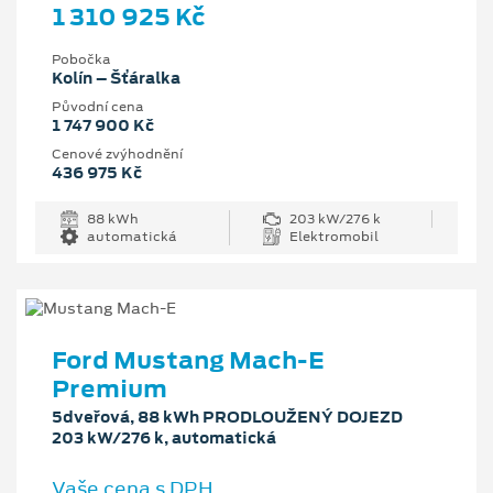
1 310 925 Kč
Pobočka
Kolín – Šťáralka
Původní cena
1 747 900 Kč
Cenové zvýhodnění
436 975 Kč
88 kWh
203 kW/276 k
automatická
Elektromobil
Ford Mustang Mach‑E
Premium
5dveřová, 88 kWh PRODLOUŽENÝ DOJEZD
203 kW/276 k, automatická
Vaše cena s DPH