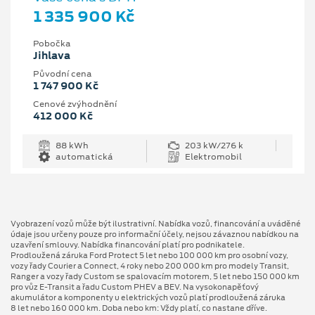
1 335 900 Kč
Pobočka
Jihlava
Původní cena
1 747 900 Kč
Cenové zvýhodnění
412 000 Kč
88 kWh
203 kW/276 k
automatická
Elektromobil
Vyobrazení vozů může být ilustrativní. Nabídka vozů, financování a uváděné
údaje jsou určeny pouze pro informační účely, nejsou závaznou nabídkou na
uzavření smlouvy. Nabídka financování platí pro podnikatele.
Prodloužená záruka Ford Protect 5 let nebo 100 000 km pro osobní vozy,
vozy řady Courier a Connect, 4 roky nebo 200 000 km pro modely Transit,
Ranger a vozy řady Custom se spalovacím motorem, 5 let nebo 150 000 km
pro vůz E-Transit a řadu Custom PHEV a BEV. Na vysokonapěťový
akumulátor a komponenty u elektrických vozů platí prodloužená záruka
8 let nebo 160 000 km. Doba nebo km: Vždy platí, co nastane dříve.