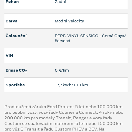
Pohon
Zadní
Barva
Modrá Velocity
Čalounění
PERF. VINYL SENSICO - Černá Onyx/
červená
VIN
Emise CO
0 g/km
2
Spotřeba
17,7 kWh/100 km
Prodloužená záruka Ford Protect 5 let nebo 100 000 km
pro osobní vozy, vozy řady Courier a Connect, 4 roky nebo
200 000 km pro modely Transit, Ranger a vozy řady
Custom se spalovacím motorem, 5 let nebo 150 000 km
pro vůz E-Transit a řadu Custom PHEV a BEV. Na