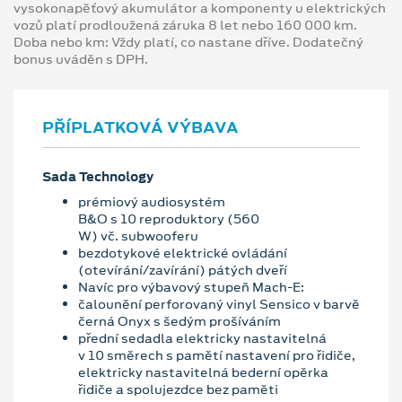
vysokonapěťový akumulátor a komponenty u elektrických
vozů platí prodloužená záruka 8 let nebo 160 000 km.
Doba nebo km: Vždy platí, co nastane dříve. Dodatečný
bonus uváděn s DPH.
PŘÍPLATKOVÁ VÝBAVA
Sada Technology
prémiový audiosystém
B&O s 10 reproduktory (560
W) vč. subwooferu
bezdotykové elektrické ovládání
(otevírání/zavírání) pátých dveří
Navíc pro výbavový stupeň Mach-E:
čalounění perforovaný vinyl Sensico v barvě
černá Onyx s šedým prošíváním
přední sedadla elektricky nastavitelná
v 10 směrech s pamětí nastavení pro řidiče,
elektricky nastavitelná bederní opěrka
řidiče a spolujezdce bez paměti