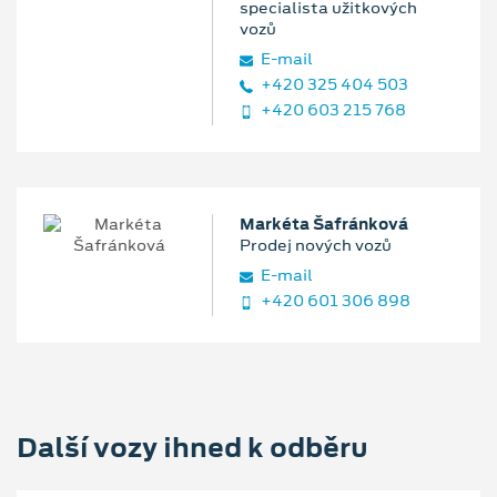
specialista užitkových
vozů
E‑mail
+420 325 404 503
+420 603 215 768
Markéta Šafránková
Prodej nových vozů
E‑mail
+420 601 306 898
Další vozy ihned k odběru