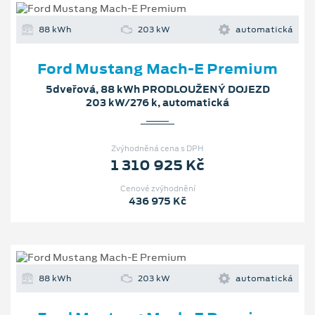
88 kWh
203 kW
automatická
Ford Mustang Mach‑E Premium
5dveřová, 88 kWh PRODLOUŽENÝ DOJEZD
203 kW/276 k, automatická
Zvýhodněná cena s DPH
1 310 925 Kč
Cenové zvýhodnění
436 975 Kč
88 kWh
203 kW
automatická