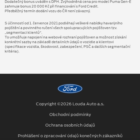
Dodatečný bonus uváděn s DPH. Zvýhodněná cena pro model Puma Gen⁠-⁠E
zahrnuje bonus 20 000 Kč při financování s Ford Credit.
Předběžný termín dodání vozu do ČR není závazný.
S účinností od 1. července 2021 podléhají veškeré nabídky havarijního
pojištění a povinného ručení všech spolupracujících pojišťoven tzv.
„segmentaci klientů“.
To umožňuje napojení na webové rozhraní pojišťoven a možnost získání
konkrétní sazby na základě detailních údajů o vozidle a klientovi
(specifikace vozidla, škodovost, zabezpečení, PSČ a dalších segmentační
kritéria).
Copyright ©2026 Louda Auto a.s.
Obchodní podmínky
Ochrana osobních údajů
Prohlášení o zpracování údajů konečných zákazníků