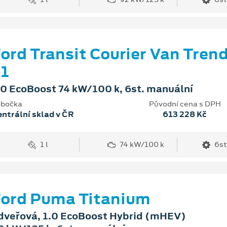
ord Transit Courier Van Tren
1
.0 EcoBoost 74 kW/100 k, 6st. manuální
bočka
Původní cena s DPH
ntrální sklad v ČR
613 228 Kč
1 l
74 kW/100 k
6st
ord Puma Titanium
dveřová, 1.0 EcoBoost Hybrid (mHEV)