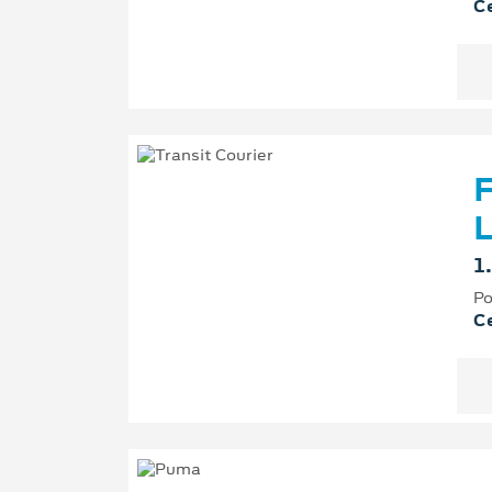
Ce
F
L
1
Po
Ce