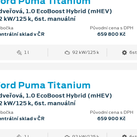
ord Puma Titanium
dveřová, 1.0 EcoBoost Hybrid (mHEV)
2 kW/125 k, 6st. manuální
bočka
Původní cena s DPH
ntrální sklad v ČR
659 800 Kč
1 l
92 kW/125 k
6st
ord Puma Titanium
dveřová, 1.0 EcoBoost Hybrid (mHEV)
2 kW/125 k, 6st. manuální
bočka
Původní cena s DPH
ntrální sklad v ČR
659 900 Kč
1 l
92 kW/125 k
6st