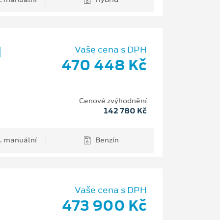
d
Vaše cena s DPH
470 448 Kč
Cenové zvýhodnění
142 780 Kč
. manuální
Benzín
Vaše cena s DPH
473 900 Kč