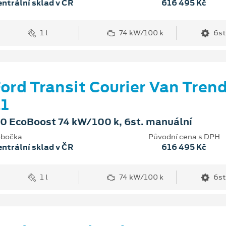
ntrální sklad v ČR
616 495 Kč
1 l
74 kW/100 k
6st
ord Transit Courier Van Tren
1
.0 EcoBoost 74 kW/100 k, 6st. manuální
bočka
Původní cena s DPH
ntrální sklad v ČR
616 495 Kč
1 l
74 kW/100 k
6st