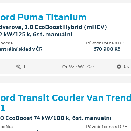
ord Puma Titanium
dveřová, 1.0 EcoBoost Hybrid (mHEV)
2 kW/125 k, 6st. manuální
bočka
Původní cena s DPH
ntrální sklad v ČR
670 900 Kč
1 l
92 kW/125 k
6st
ord Transit Courier Van Tren
1
.0 EcoBoost 74 kW/100 k, 6st. manuální
bočka
Původní cena s DPH