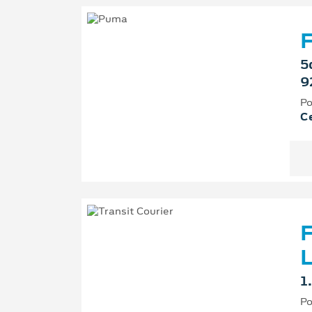
F
5
9
Po
Ce
F
L
1
Po