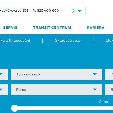
avlíčkova ul. 158
325 400 660
SERVIS
TRANSIT CENTRUM
KARIÉRA
ka a financování
Skladové vozy
Ele
Typ karoserie
P
Pohon
B
Cena