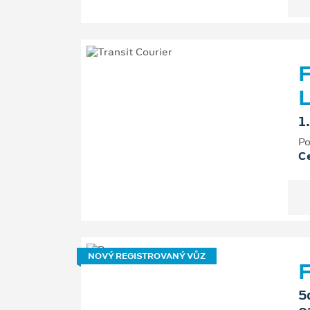
F
L
1
Po
Ce
NOVÝ REGISTROVANÝ VŮZ
F
5