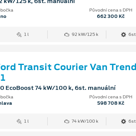
2 kW/125 k, 6st. manuální
bočka
Původní cena s DPH
rno
662 300 Kč
1 l
92 kW/125 k
6st
ord Transit Courier Van Tren
1
.0 EcoBoost 74 kW/100 k, 6st. manuální
bočka
Původní cena s DPH
hlava
598 708 Kč
1 l
74 kW/100 k
6st