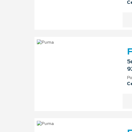
Ce
F
5
9
Po
Ce