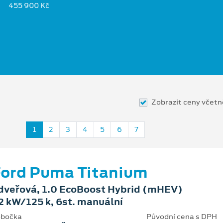
455 900 Kč
Zobrazit ceny včet
1
2
3
4
5
6
7
ord Puma Titanium
dveřová, 1.0 EcoBoost Hybrid (mHEV)
2 kW/125 k, 6st. manuální
bočka
Původní cena s DPH