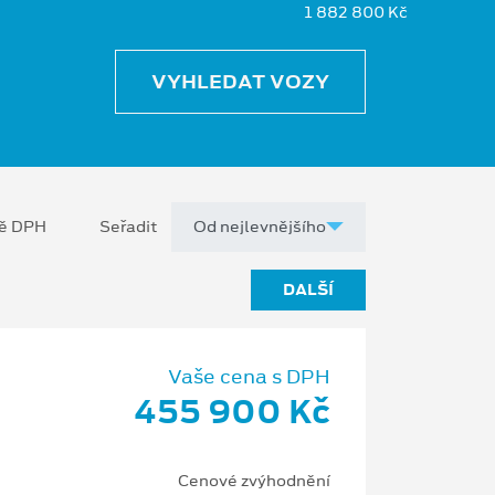
1 882 800 Kč
VYHLEDAT VOZY
ně DPH
Seřadit
DALŠÍ
Vaše cena s DPH
455 900 Kč
Cenové zvýhodnění