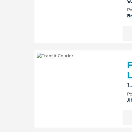
9
Po
B
F
L
1
Po
Ji