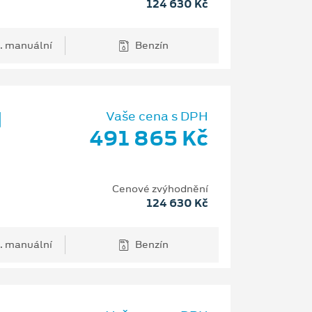
124 630 Kč
. manuální
Benzín
d
Vaše cena s DPH
491 865 Kč
Cenové zvýhodnění
124 630 Kč
. manuální
Benzín