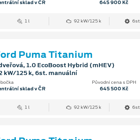
ntrální sklad v ČR
645 900 Kč
1 l
92 kW/125 k
6st
ord Puma Titanium
dveřová, 1.0 EcoBoost Hybrid (mHEV)
2 kW/125 k, 6st. manuální
bočka
Původní cena s DPH
ntrální sklad v ČR
645 500 Kč
1 l
92 kW/125 k
6st