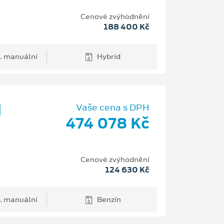
Cenové zvýhodnění
188 400 Kč
. manuální
Hybrid
d
Vaše cena s DPH
474 078 Kč
Cenové zvýhodnění
124 630 Kč
. manuální
Benzín